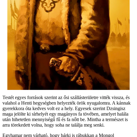
Testét egyes források szerint az ősi szállásterületre vitték vissza, és
valahol a Henti hegységben helyezték örök nyugalomra. A kánnak
gyerekkora óta kedves volt ez a hely. Egyesek szerint Dzsingisz
maga jelölte ki sírhelyét egy magányos fa tövében, amelyet halála
után hihetetlen mennyiségű fű és fa nőtt be. Mintha a természet is
arra törekedett volna, hogy soha ne találja meg senki.
Egyhamar nem várható, hogy bárki is rábukkan a Mongol