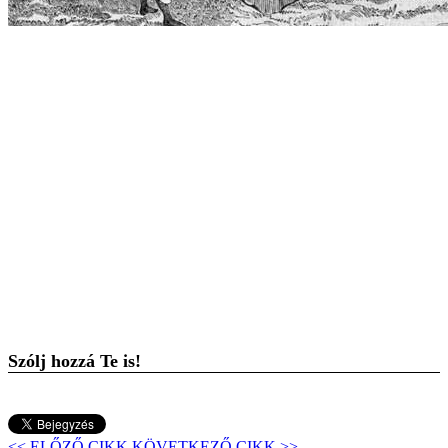
Szólj hozzá Te is!
<< ELŐZŐ CIKK
KÖVETKEZŐ CIKK >>