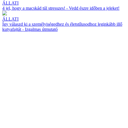
ÁLLATI
4 jel, hogy a macskád túl stresszes! - Vedd észre időben a jeleket!
ÁLLATI
Így válaszd ki a személyiségedhez és életstílusodhoz leginkább illő
kutyafajtát - Izgalmas útmutató