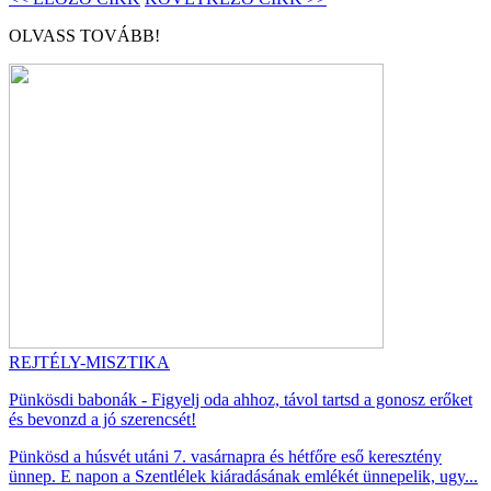
OLVASS TOVÁBB!
REJTÉLY-MISZTIKA
Pünkösdi babonák - Figyelj oda ahhoz, távol tartsd a gonosz erőket
és bevonzd a jó szerencsét!
Pünkösd a húsvét utáni 7. vasárnapra és hétfőre eső keresztény
ünnep. E napon a Szentlélek kiáradásának emlékét ünnepelik, ugy...