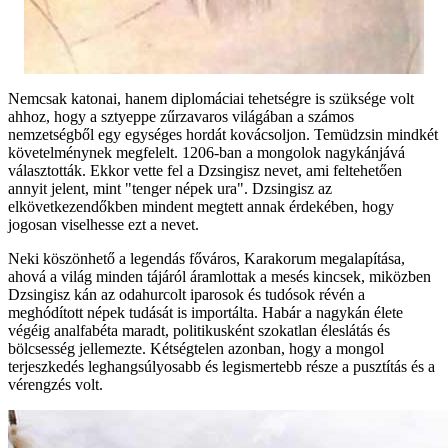
Nemcsak katonai, hanem diplomáciai tehetségre is szüksége volt
ahhoz, hogy a sztyeppe zűrzavaros világában a számos
nemzetségből egy egységes hordát kovácsoljon. Temüdzsin mindkét
követelménynek megfelelt. 1206-ban a mongolok nagykánjává
választották. Ekkor vette fel a Dzsingisz nevet, ami feltehetően
annyit jelent, mint "tenger népek ura". Dzsingisz az
elkövetkezendőkben mindent megtett annak érdekében, hogy
jogosan viselhesse ezt a nevet.
Neki köszönhető a legendás főváros, Karakorum megalapítása,
ahová a világ minden tájáról áramlottak a mesés kincsek, miközben
Dzsingisz kán az odahurcolt iparosok és tudósok révén a
meghódított népek tudását is importálta. Habár a nagykán élete
végéig analfabéta maradt, politikusként szokatlan éleslátás és
bölcsesség jellemezte. Kétségtelen azonban, hogy a mongol
terjeszkedés leghangsúlyosabb és legismertebb része a pusztítás és a
vérengzés volt.