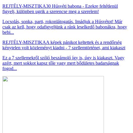
REJTÉLY-MISZTIKA
30 Húsvéti babona - Ezekre feltétlenül
figyelj, különben ugrik a szerencse meg a szerelem!
Locsolás, sonka, parti, rokonlátogatás. Imádjuk a Húsvétot! Már
csak az kell, hogy odafigyeljünk a ránk leselkedő babonákra, hogy
bebi...
REJTÉLY-MISZTIKA
A képek pánikot keltettek és a rendőrség
kénytelen volt közleményt kiadni - 7 szellemtörténet, ami kiakaszt
Ez a 7 szellemekről szóló beszámoló így is, úgy is kiakaszt. Vagy
azért, mert sokkot kapsz tőle vagy mert bődületes badarságnak
fogod...