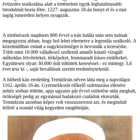
évtizedes uralkodása alatt a történelem egyik leghatalmasabb
birodalmát hozta létre. 1227. augusztus 18-án hunyt el és a mai
napig ismeretlen helyen nyugszik.
A történészek majdnem 800 évvel a kán halála után sem tudnak
megegyezni abban, hogy hol lehet eltemetve a legendás uralkodó. A
közelmúltban emiatt a nagyközönséget is bevonták a keresésbe.
Több mint 10.000 vállalkozó szellemű amatőr kutató vizsgált
műholdas felvételeket, térképeket, fennmaradt írásos emlékeket.
Együttesen olyan 30.000 órát töltöttek kereséssel - ez mintegy 3,4
évet tesz ki -, saját bevallásuk szerint eredménytelenül.
A hírhedt kán eredetileg Temüdzsin néven látta meg a napvilágot
1162. április 16-án. Gyermekkorát előkelő származása ellenére
nehéz sorban töltötte, apja ugyanis pár évvel születése után meghalt,
örökségét pedig az egymással hadakozó családok elorozták.
Temüdzsin azonban képes volt visszaszerezni azt, és megindult
felfelé a nomád világ kegyetlen ranglétráján.