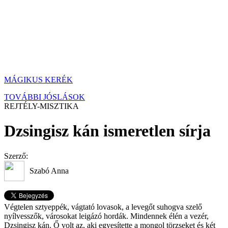
MÁGIKUS KERÉK
TOVÁBBI JÓSLÁSOK
REJTÉLY-MISZTIKA
Dzsingisz kán ismeretlen sírja
Szerző:
Szabó Anna
Végtelen sztyeppék, vágtató lovasok, a levegőt suhogva szelő
nyílvesszők, városokat leigázó hordák. Mindennek élén a vezér,
Dzsingisz kán. Ő volt az, aki egyesítette a mongol törzseket és két