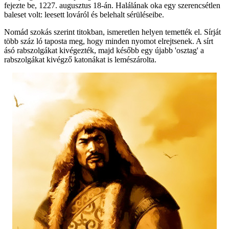
fejezte be, 1227. augusztus 18-án. Halálának oka egy szerencsétlen
baleset volt: leesett lováról és belehalt sérüléseibe.
Nomád szokás szerint titokban, ismeretlen helyen temették el. Sírját
több száz ló taposta meg, hogy minden nyomot elrejtsenek. A sírt
ásó rabszolgákat kivégezték, majd később egy újabb 'osztag' a
rabszolgákat kivégző katonákat is lemészárolta.