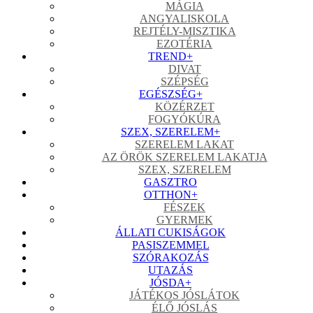
MÁGIA
ANGYALISKOLA
REJTÉLY-MISZTIKA
EZOTÉRIA
TREND
+
DIVAT
SZÉPSÉG
EGÉSZSÉG
+
KÖZÉRZET
FOGYÓKÚRA
SZEX, SZERELEM
+
SZERELEM LAKAT
AZ ÖRÖK SZERELEM LAKATJA
SZEX, SZERELEM
GASZTRO
OTTHON
+
FÉSZEK
GYERMEK
ÁLLATI CUKISÁGOK
PASISZEMMEL
SZÓRAKOZÁS
UTAZÁS
JÓSDA
+
JÁTÉKOS JÓSLÁTOK
ÉLŐ JÓSLÁS