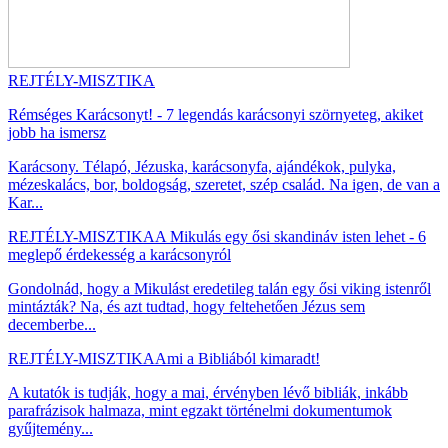
REJTÉLY-MISZTIKA
Rémséges Karácsonyt! - 7 legendás karácsonyi szörnyeteg, akiket
jobb ha ismersz
Karácsony. Télapó, Jézuska, karácsonyfa, ajándékok, pulyka,
mézeskalács, bor, boldogság, szeretet, szép család. Na igen, de van a
Kar...
REJTÉLY-MISZTIKA
A Mikulás egy ősi skandináv isten lehet - 6
meglepő érdekesség a karácsonyról
Gondolnád, hogy a Mikulást eredetileg talán egy ősi viking istenről
mintázták? Na, és azt tudtad, hogy feltehetően Jézus sem
decemberbe...
REJTÉLY-MISZTIKA
Ami a Bibliából kimaradt!
A kutatók is tudják, hogy a mai, érvényben lévő bibliák, inkább
parafrázisok halmaza, mint egzakt történelmi dokumentumok
gyűjtemény...