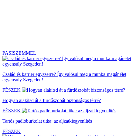
PASISZEMMEL
Család és karrier egyszerre? Így valósul meg a munka-magánélet
egyensúly Szegeden!
FÉSZEK
Hogyan alakítsd át a fürdőszobát biztonságos térré?
FÉSZEK
Tartós padlóburkolat titka: az aljzatkiegyenlítés
FÉSZEK