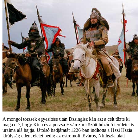
A mongol törzsek egyesítése után Dzsingisz kán azt a célt tűzte ki
maga elé, hogy Kína és a perzsa Hvárezm között húzódó területet is
uralma alá hajtja. Utolsó hadjáratát 1226-ban indította a Hszi Hszia
királyság ellen, életét pedig az ostromolt főváros, Ninhszia alatt