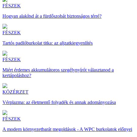
FÉSZEK
Hogyan alakítsd át a fürdőszobát biztonságos térré?
FÉSZEK
Tartós padlóburkolat titka: az aljzatkiegyenlítés
FÉSZEK
Miért érdemes akkumulátoros szegélynyírót választanod a
kertápoláshoz?
KÖZÉRZET
Vérplazma: az életmentő folyadék és annak adományozása
FÉSZEK
A modern környezetbarát megoldások - A WPC burkolatok előnyei