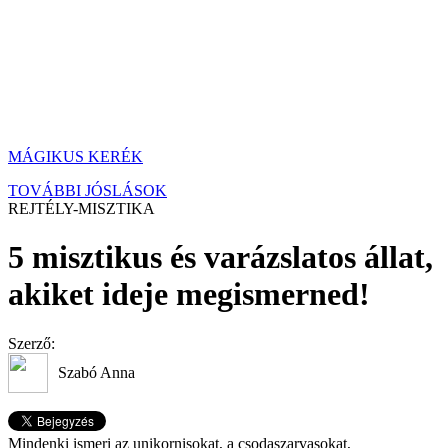
MÁGIKUS KERÉK
TOVÁBBI JÓSLÁSOK
REJTÉLY-MISZTIKA
5 misztikus és varázslatos állat,
akiket ideje megismerned!
Szerző:
Szabó Anna
Mindenki ismeri az unikornisokat, a csodaszarvasokat,