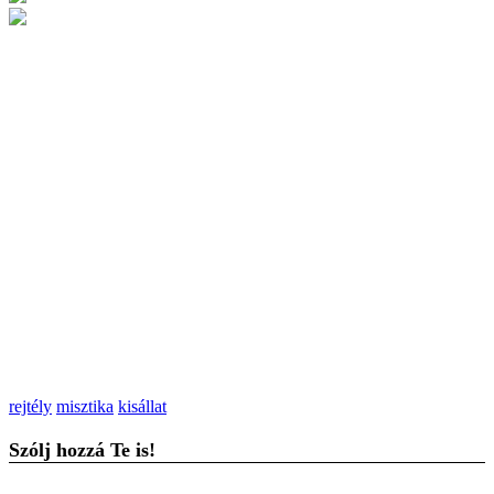
rejtély
misztika
kisállat
Szólj hozzá Te is!