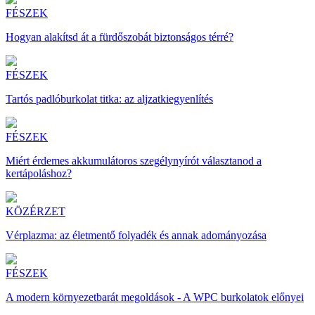
FÉSZEK
Hogyan alakítsd át a fürdőszobát biztonságos térré?
FÉSZEK
Tartós padlóburkolat titka: az aljzatkiegyenlítés
FÉSZEK
Miért érdemes akkumulátoros szegélynyírót választanod a
kertápoláshoz?
KÖZÉRZET
Vérplazma: az életmentő folyadék és annak adományozása
FÉSZEK
A modern környezetbarát megoldások - A WPC burkolatok előnyei