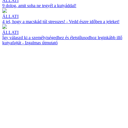
ÁLLATI
9 dolog, amit soha ne tegyél a kutyáddal!
ÁLLATI
4 jel, hogy a macskád túl stresszes! - Vedd észre időben a jeleket!
ÁLLATI
Így válaszd ki a személyiségedhez és életstílusodhoz leginkább illő
kutyafajtát - Izgalmas útmutató