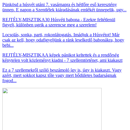
Pünkösd a húsvét utáni 7. vasárnapra és hétfőre eső keresztény
ünnep. E napon a Szentlélek kiáradásának emlékét ünnepelik, ugy...
REJTÉLY-MISZTIKA
30 Húsvéti babona - Ezekre feltétlenül
figyelj, különben ugrik a szerencse meg a szerelem!
Locsolás, sonka, parti, rokonlátogatás. Imádjuk a Húsvétot! Már
csak az kell, hogy odafigyeljünk a ránk leselkedő babonákra, hogy
bebi...
REJTÉLY-MISZTIKA
A képek pánikot keltettek és a rendőrség
kénytelen volt közleményt kiadni - 7 szellemtörténet, ami kiakaszt
Ez a 7 szellemekről szóló beszámoló így is, úgy is kiakaszt. Vagy
azért, mert sokkot kapsz tőle vagy mert bődületes badarságnak
fogod...