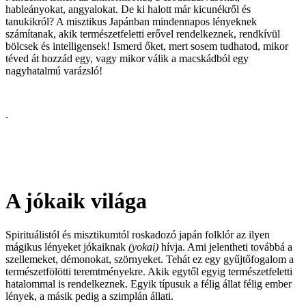
hableányokat, angyalokat. De ki halott már kicunékről és
tanukikról? A misztikus Japánban mindennapos lényeknek
számítanak, akik természetfeletti erővel rendelkeznek, rendkívül
bölcsek és intelligensek! Ismerd őket, mert sosem tudhatod, mikor
téved át hozzád egy, vagy mikor válik a macskádból egy
nagyhatalmú varázsló!
.
A jókaik világa
Spirituálistól és misztikumtól roskadozó japán folklór az ilyen
mágikus lényeket jókaiknak
(yokai)
hívja. Ami jelentheti továbbá a
szellemeket, démonokat, szörnyeket. Tehát ez egy gyűjtőfogalom a
természetfölötti teremtményekre. Akik egytől egyig természetfeletti
hatalommal is rendelkeznek. Egyik típusuk a félig állat félig ember
lények, a másik pedig a szimplán állati.