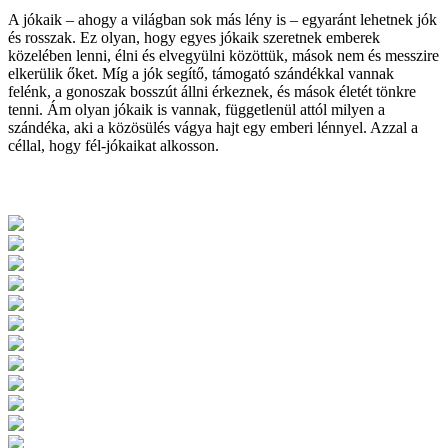
A jókaik – ahogy a világban sok más lény is – egyaránt lehetnek jók
és rosszak. Ez olyan, hogy egyes jókaik szeretnek emberek
közelében lenni, élni és elvegyülni közöttük, mások nem és messzire
elkerülik őket. Míg a jók segítő, támogató szándékkal vannak
felénk, a gonoszak bosszút állni érkeznek, és mások életét tönkre
tenni. Ám olyan jókaik is vannak, függetlenül attól milyen a
szándéka, aki a közösülés vágya hajt egy emberi lénnyel. Azzal a
céllal, hogy fél-jókaikat alkosson.