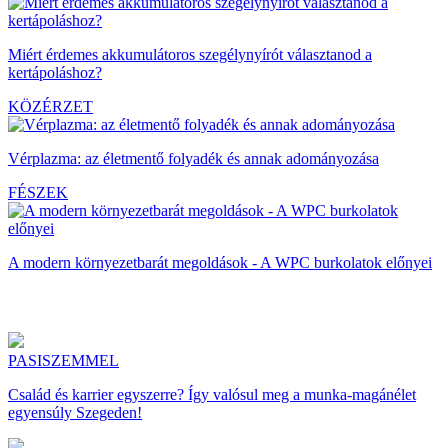
Miért érdemes akkumulátoros szegélynyírót választanod a
kertápoláshoz?
KÖZÉRZET
Vérplazma: az életmentő folyadék és annak adományozása
FÉSZEK
A modern környezetbarát megoldások - A WPC burkolatok előnyei
PASISZEMMEL
Család és karrier egyszerre? Így valósul meg a munka-magánélet
egyensúly Szegeden!