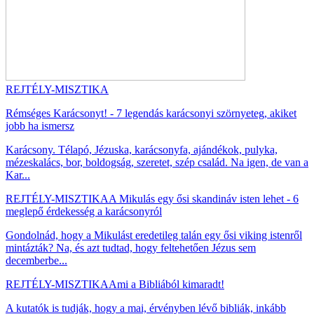
REJTÉLY-MISZTIKA
Rémséges Karácsonyt! - 7 legendás karácsonyi szörnyeteg, akiket
jobb ha ismersz
Karácsony. Télapó, Jézuska, karácsonyfa, ajándékok, pulyka,
mézeskalács, bor, boldogság, szeretet, szép család. Na igen, de van a
Kar...
REJTÉLY-MISZTIKA
A Mikulás egy ősi skandináv isten lehet - 6
meglepő érdekesség a karácsonyról
Gondolnád, hogy a Mikulást eredetileg talán egy ősi viking istenről
mintázták? Na, és azt tudtad, hogy feltehetően Jézus sem
decemberbe...
REJTÉLY-MISZTIKA
Ami a Bibliából kimaradt!
A kutatók is tudják, hogy a mai, érvényben lévő bibliák, inkább