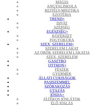
MÁGIA
ANGYALISKOLA
REJTÉLY-MISZTIKA
EZOTÉRIA
TREND
+
DIVAT
SZÉPSÉG
EGÉSZSÉG
+
KÖZÉRZET
FOGYÓKÚRA
SZEX, SZERELEM
+
SZERELEM LAKAT
AZ ÖRÖK SZERELEM LAKATJA
SZEX, SZERELEM
GASZTRO
OTTHON
+
FÉSZEK
GYERMEK
ÁLLATI CUKISÁGOK
PASISZEMMEL
SZÓRAKOZÁS
UTAZÁS
JÓSDA
+
JÁTÉKOS JÓSLÁTOK
ÉLŐ JÓSLÁS