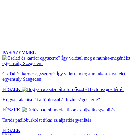
PASISZEMMEL
Család és karrier egyszerre? Így valósul meg a munka-magánélet
egyensúly Szegeden!
FÉSZEK
Hogyan alakítsd át a fürdőszobát biztonságos térré?
FÉSZEK
Tartós padlóburkolat titka: az aljzatkiegyenlítés
FÉSZEK