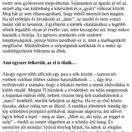
esetre sem gyökeresen megváltoztat. Számunkra az igazán jó nő az,
akinél alig van különbség a kikészített és a „gyári” változat között.
Meg hát az sem elhanyagolható, hogy miből mennyit ken magára.
Ha túl erőteljes és hivalkodó az „álarc”, az taszító és nem vonzó
hatást vált ki bennünk. Egyébként a mérték eltalálásához a legtöbb
nőnek legalább olyan jó érzéke van, mint kiszagolni azt, hogy mikor
hazudik a fickója. Az igényes sminkelés vele született
tulajdonságotok, persze biztos tanulható ez is, mint a marhapörkölt
megfőzése. Máskülönben a szépségtanácsadóknak és a make up
szakhölgyeknek felkopna az álluk.
Ami egyszer felkerült, az el is tűnik…
Ahogy egyre több időt tölt egy pasi a nők között – szerencsés
esetben valóban többes számot használhatunk… -, úgy lesz
nyilvánvaló a számára, hogy a felrakás mellett a smink eltávolítása is
külön rituálé. Megint Ti húztátok a rövidebbet: mi talán megmossuk
a fogunkat elalvás előtt, nektek viszont meg kell szabadulnotok a
„harci” festéktől, mielőtt bebújtok az ágyba. Ha ez az első közös
éjszaka, akkor odáig tart az illúzió. A randikra jöhettetek mindig tip-
top színekben pompázó pofikával, alaposan alapozva, ám idővel
úgyis lehull a lepel – meg az álarc. „Mert az, aki szép, az reggel is
szép” – énekli az ismert slágerben az a whisky-ízű hang. És
mennyire jól mondja! Szóval tényleg bírjuk, ha adtok az elegáns