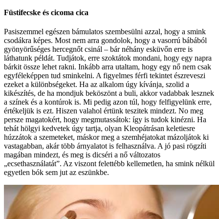
Füstifecske és cicoma cica
Pasiszemmel egészen bámulatos szembesülni azzal, hogy a smink
csodákra képes. Most nem arra gondolok, hogy a vasorrú bábából
gyönyörűséges hercegnőt csinál – bár néhány esküvőn erre is
láthatunk példát. Tudjátok, erre szoktátok mondani, hogy egy napra
bárkit össze lehet rakni. Inkább arra utaltam, hogy egy nő nem csak
egyféleképpen tud sminkelni. A figyelmes férfi tekintet észreveszi
ezeket a különbségeket. Ha az alkalom úgy kívánja, szolid a
kikészítés, de ha mondjuk beköszönt a buli, akkor vadabbak lesznek
a színek és a kontúrok is. Mi pedig azon túl, hogy felfigyelünk erre,
értékeljük is ezt. Hiszen valahol értünk teszitek mindezt. No meg
persze magatokért, hogy megmutassátok: így is tudok kinézni. Ha
tehát hölgyi kedvetek úgy tartja, olyan Kleopátrásan keletiesre
húzzátok a szemeteket, máskor meg a szemhéjatokat mázoljátok ki
vastagabban, akár több árnyalatot is felhasználva. A jó pasi rögzíti
magában mindezt, és meg is dicséri a nő változatos
„ecsethasználatát”. Az viszont felettébb kellemetlen, ha smink nélkül
egyetlen bók sem jut az eszünkbe.