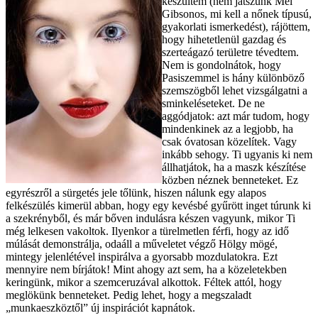
készültem (nem játszunk Mel
Gibsonos, mi kell a nőnek típusú,
gyakorlati ismerkedést), rájöttem,
hogy hihetetlenül gazdag és
szerteágazó területre tévedtem.
Nem is gondolnátok, hogy
Pasiszemmel is hány különböző
szemszögből lehet vizsgálgatni a
sminkeléseteket. De ne
aggódjatok: azt már tudom, hogy
mindenkinek az a legjobb, ha
csak óvatosan közelítek. Vagy
inkább sehogy. Ti ugyanis ki nem
állhatjátok, ha a maszk készítése
közben néznek benneteket. Ez
egyrészről a sürgetés jele tőlünk, hiszen nálunk egy alapos
felkészülés kimerül abban, hogy egy kevésbé gyűrött inget túrunk ki
a szekrényből, és már bőven indulásra készen vagyunk, mikor Ti
még lelkesen vakoltok. Ilyenkor a türelmetlen férfi, hogy az idő
múlását demonstrálja, odaáll a műveletet végző Hölgy mögé,
mintegy jelenlétével inspirálva a gyorsabb mozdulatokra. Ezt
mennyire nem bírjátok! Mint ahogy azt sem, ha a közeletekben
keringünk, mikor a szemceruzával alkottok. Féltek attól, hogy
meglökünk benneteket. Pedig lehet, hogy a megszaladt
„munkaeszköztől” új inspirációt kapnátok.