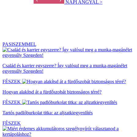
NAPI ANGYAL >
PASISZEMMEL
Család és karrier egyszerre? Így valósul meg a munka-magánélet
egyensúly Szegeden!
FÉSZEK
Hogyan alakítsd át a fürdőszobát biztonságos térré?
FÉSZEK
Tartós padlóburkolat titka: az aljzatkiegyenlítés
FÉSZEK