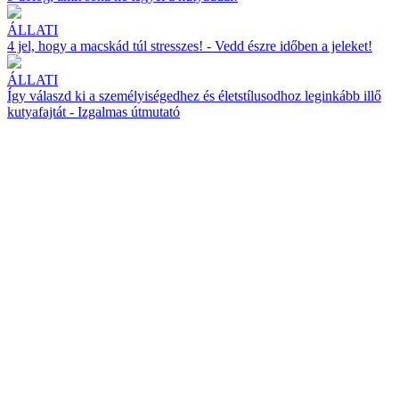
ÁLLATI
4 jel, hogy a macskád túl stresszes! - Vedd észre időben a jeleket!
ÁLLATI
Így válaszd ki a személyiségedhez és életstílusodhoz leginkább illő
kutyafajtát - Izgalmas útmutató