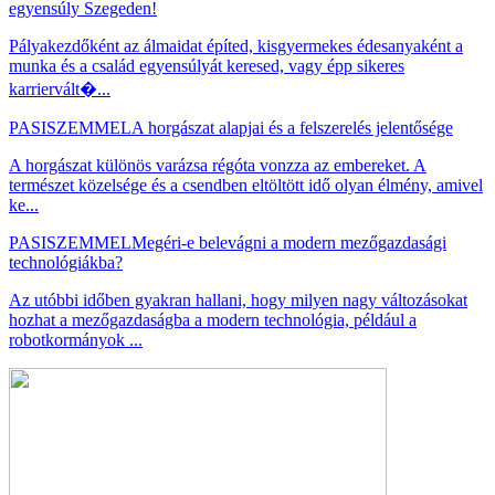
egyensúly Szegeden!
Pályakezdőként az álmaidat építed, kisgyermekes édesanyaként a
munka és a család egyensúlyát keresed, vagy épp sikeres
karriervált�...
PASISZEMMEL
A horgászat alapjai és a felszerelés jelentősége
A horgászat különös varázsa régóta vonzza az embereket. A
természet közelsége és a csendben eltöltött idő olyan élmény, amivel
ke...
PASISZEMMEL
Megéri-e belevágni a modern mezőgazdasági
technológiákba?
Az utóbbi időben gyakran hallani, hogy milyen nagy változásokat
hozhat a mezőgazdaságba a modern technológia, például a
robotkormányok ...