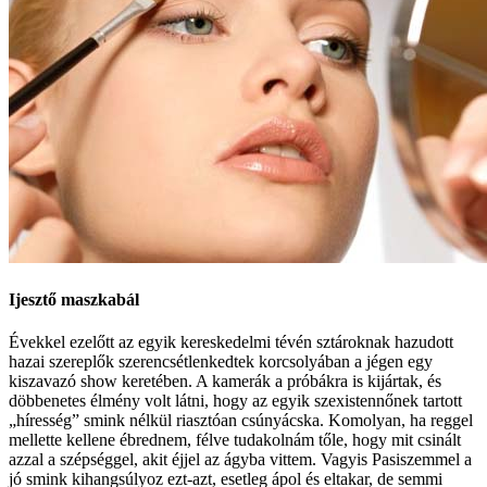
Ijesztő maszkabál
Évekkel ezelőtt az egyik kereskedelmi tévén sztároknak hazudott
hazai szereplők szerencsétlenkedtek korcsolyában a jégen egy
kiszavazó show keretében. A kamerák a próbákra is kijártak, és
döbbenetes élmény volt látni, hogy az egyik szexistennőnek tartott
„híresség” smink nélkül riasztóan csúnyácska. Komolyan, ha reggel
mellette kellene ébrednem, félve tudakolnám tőle, hogy mit csinált
azzal a szépséggel, akit éjjel az ágyba vittem. Vagyis Pasiszemmel a
jó smink kihangsúlyoz ezt-azt, esetleg ápol és eltakar, de semmi