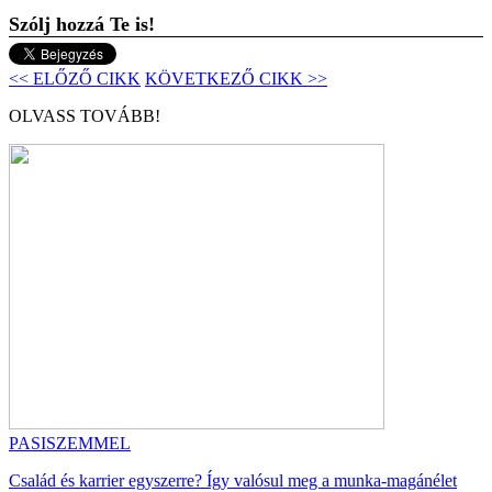
Szólj hozzá Te is!
<< ELŐZŐ CIKK
KÖVETKEZŐ CIKK >>
OLVASS TOVÁBB!
PASISZEMMEL
Család és karrier egyszerre? Így valósul meg a munka-magánélet