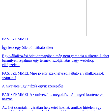
PASISZEMMEL
Így lesz egy ötletből látható siker
Egy vállalkozási ötlet önmagában még nem garancia a sikerre. Lehet
bármilyen izgalmas egy termék, szolgáltatás vagy webshop
elképzelé...
PASISZEMMEL
Mire jó egy székhelyszolgáltató a vállalkozások
számára?
A hivatalos ügyintézés egyik szereplője....
PASISZEMMEL
Az univerzális megoldás - A tengeri konténerek
haszna
Az élet számtalan váratlan helyzetet hozhat, amikor hirtelen egy