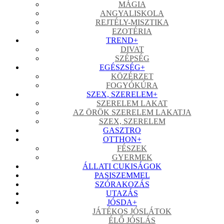
MÁGIA
ANGYALISKOLA
REJTÉLY-MISZTIKA
EZOTÉRIA
TREND
+
DIVAT
SZÉPSÉG
EGÉSZSÉG
+
KÖZÉRZET
FOGYÓKÚRA
SZEX, SZERELEM
+
SZERELEM LAKAT
AZ ÖRÖK SZERELEM LAKATJA
SZEX, SZERELEM
GASZTRO
OTTHON
+
FÉSZEK
GYERMEK
ÁLLATI CUKISÁGOK
PASISZEMMEL
SZÓRAKOZÁS
UTAZÁS
JÓSDA
+
JÁTÉKOS JÓSLÁTOK
ÉLŐ JÓSLÁS