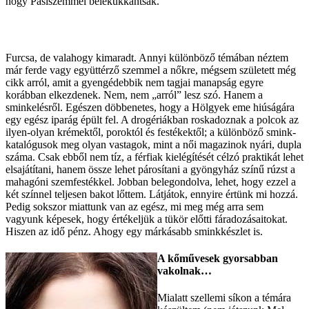
hogy Pasiszemmel belekukkantsak.
Furcsa, de valahogy kimaradt. Annyi különböző témában néztem
már ferde vagy együttérző szemmel a nőkre, mégsem született még
cikk arról, amit a gyengédebbik nem tagjai manapság egyre
korábban elkezdenek. Nem, nem „arról” lesz szó. Hanem a
sminkelésről. Egészen döbbenetes, hogy a Hölgyek eme hiúságára
egy egész iparág épült fel. A drogériákban roskadoznak a polcok az
ilyen-olyan krémektől, poroktól és festékektől; a különböző smink-
katalógusok meg olyan vastagok, mint a női magazinok nyári, dupla
száma. Csak ebből nem tíz, a férfiak kielégítését célzó praktikát lehet
elsajátítani, hanem össze lehet párosítani a gyöngyház színű rúzst a
mahagóni szemfestékkel. Jobban belegondolva, lehet, hogy ezzel a
két színnel teljesen bakot lőttem. Látjátok, ennyire értünk mi hozzá.
Pedig sokszor miattunk van az egész, mi meg még arra sem
vagyunk képesek, hogy értékeljük a tükör előtti fáradozásaitokat.
Hiszen az idő pénz. Ahogy egy márkásabb sminkkészlet is.
A kőművesek gyorsabban
vakolnak…
Mialatt szellemi síkon a témára