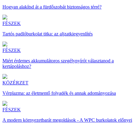
Hogyan alakítsd át a fürdőszobát biztonságos térré?
FÉSZEK
Tartós padlóburkolat titka: az aljzatkiegyenlítés
FÉSZEK
Miért érdemes akkumulátoros szegélynyírót választanod a
kertápoláshoz?
KÖZÉRZET
Vérplazma: az életmentő folyadék és annak adományozása
FÉSZEK
A modern környezetbarát megoldások - A WPC burkolatok előnyei