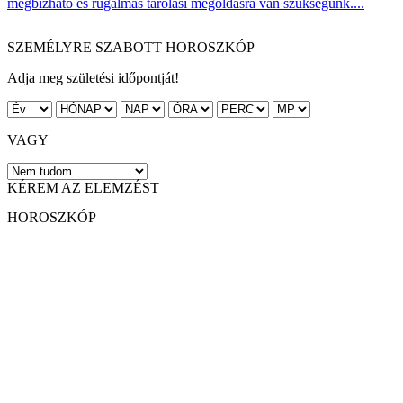
megbízható és rugalmas tárolási megoldásra van szükségünk....
SZEMÉLYRE SZABOTT HOROSZKÓP
Adja meg születési időpontját!
VAGY
KÉREM AZ ELEMZÉST
HOROSZKÓP