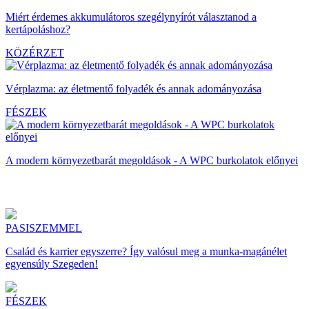
Miért érdemes akkumulátoros szegélynyírót választanod a
kertápoláshoz?
KÖZÉRZET
Vérplazma: az életmentő folyadék és annak adományozása
FÉSZEK
A modern környezetbarát megoldások - A WPC burkolatok előnyei
PASISZEMMEL
Család és karrier egyszerre? Így valósul meg a munka-magánélet
egyensúly Szegeden!
FÉSZEK