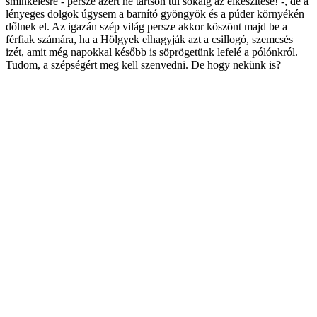
sminkelésre - persze azért ne tartson túl sokáig az elkészítése! -, de a
lényeges dolgok úgysem a barnító gyöngyök és a púder környékén
dőlnek el. Az igazán szép világ persze akkor köszönt majd be a
férfiak számára, ha a Hölgyek elhagyják azt a csillogó, szemcsés
izét, amit még napokkal később is söprögetünk lefelé a pólónkról.
Tudom, a szépségért meg kell szenvedni. De hogy nekünk is?