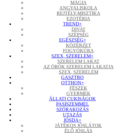
MÁGIA
ANGYALISKOLA
REJTÉLY-MISZTIKA
EZOTÉRIA
TREND
+
DIVAT
SZÉPSÉG
EGÉSZSÉG
+
KÖZÉRZET
FOGYÓKÚRA
SZEX, SZERELEM
+
SZERELEM LAKAT
AZ ÖRÖK SZERELEM LAKATJA
SZEX, SZERELEM
GASZTRO
OTTHON
+
FÉSZEK
GYERMEK
ÁLLATI CUKISÁGOK
PASISZEMMEL
SZÓRAKOZÁS
UTAZÁS
JÓSDA
+
JÁTÉKOS JÓSLÁTOK
ÉLŐ JÓSLÁS