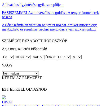
A hivatalos ügyintézés egyik szereplője....
PASISZEMMEL
Az univerzális megoldás - A tengeri konténerek
haszna
Az élet számtalan váratlan helyzetet hozhat, amikor hirtelen egy
megbízható és rugalmas tárolási megoldásra van szükségünk....
SZEMÉLYRE SZABOTT HOROSZKÓP
Adja meg születési időpontját!
VAGY
KÉREM AZ ELEMZÉST
EZT EL KELL OLVASNOD
DIVAT