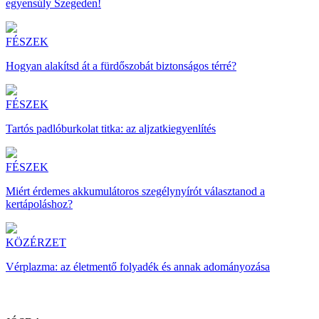
egyensúly Szegeden!
FÉSZEK
Hogyan alakítsd át a fürdőszobát biztonságos térré?
FÉSZEK
Tartós padlóburkolat titka: az aljzatkiegyenlítés
FÉSZEK
Miért érdemes akkumulátoros szegélynyírót választanod a
kertápoláshoz?
KÖZÉRZET
Vérplazma: az életmentő folyadék és annak adományozása