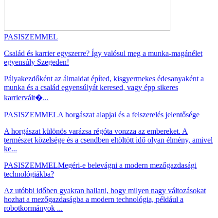
PASISZEMMEL
Család és karrier egyszerre? Így valósul meg a munka-magánélet
egyensúly Szegeden!
Pályakezdőként az álmaidat építed, kisgyermekes édesanyaként a
munka és a család egyensúlyát keresed, vagy épp sikeres
karriervált�...
PASISZEMMEL
A horgászat alapjai és a felszerelés jelentősége
A horgászat különös varázsa régóta vonzza az embereket. A
természet közelsége és a csendben eltöltött idő olyan élmény, amivel
ke...
PASISZEMMEL
Megéri-e belevágni a modern mezőgazdasági
technológiákba?
Az utóbbi időben gyakran hallani, hogy milyen nagy változásokat
hozhat a mezőgazdaságba a modern technológia, például a
robotkormányok ...