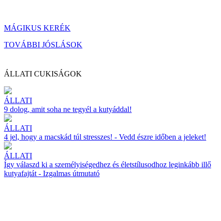
MÁGIKUS KERÉK
TOVÁBBI JÓSLÁSOK
ÁLLATI CUKISÁGOK
ÁLLATI
9 dolog, amit soha ne tegyél a kutyáddal!
ÁLLATI
4 jel, hogy a macskád túl stresszes! - Vedd észre időben a jeleket!
ÁLLATI
Így válaszd ki a személyiségedhez és életstílusodhoz leginkább illő
kutyafajtát - Izgalmas útmutató