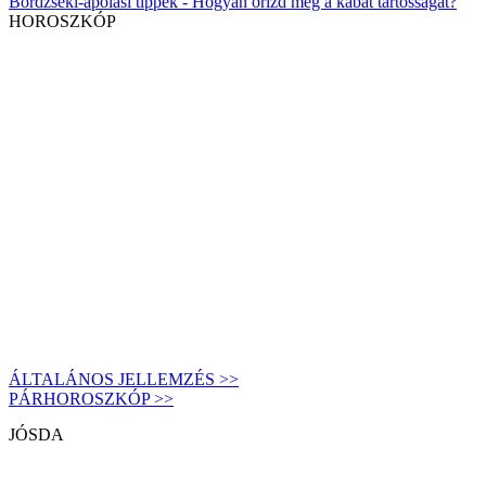
Bőrdzseki-ápolási tippek - Hogyan őrizd meg a kabát tartósságát?
HOROSZKÓP
ÁLTALÁNOS JELLEMZÉS >>
PÁRHOROSZKÓP >>
JÓSDA