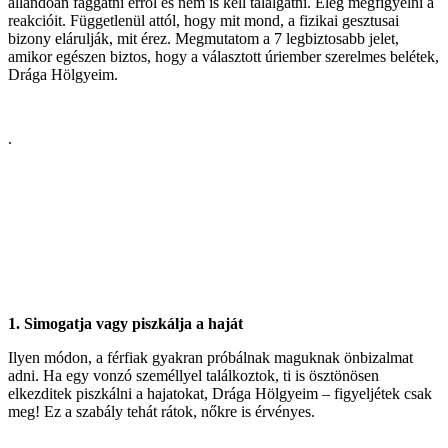
állandóan faggatni erről és nem is kell találgatni. Elég megfigyelni a
reakcióit. Függetlenül attól, hogy mit mond, a fizikai gesztusai
bizony elárulják, mit érez. Megmutatom a 7 legbiztosabb jelet,
amikor egészen biztos, hogy a választott úriember szerelmes belétek,
Drága Hölgyeim.
.
1. Simogatja vagy piszkálja a haját
Ilyen módon, a férfiak gyakran próbálnak maguknak önbizalmat
adni. Ha egy vonzó személlyel találkoztok, ti is ösztönösen
elkezditek piszkálni a hajatokat, Drága Hölgyeim – figyeljétek csak
meg! Ez a szabály tehát rátok, nőkre is érvényes.