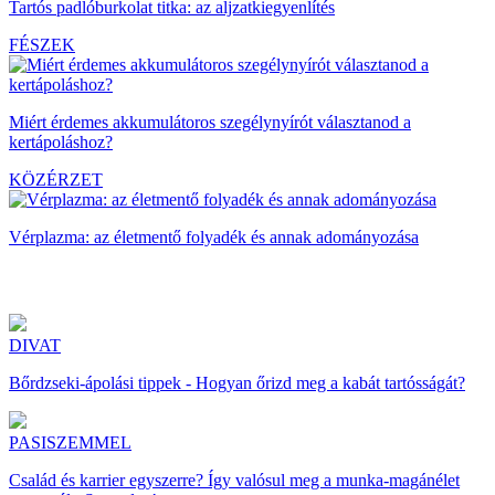
Tartós padlóburkolat titka: az aljzatkiegyenlítés
FÉSZEK
Miért érdemes akkumulátoros szegélynyírót választanod a
kertápoláshoz?
KÖZÉRZET
Vérplazma: az életmentő folyadék és annak adományozása
DIVAT
Bőrdzseki-ápolási tippek - Hogyan őrizd meg a kabát tartósságát?
PASISZEMMEL
Család és karrier egyszerre? Így valósul meg a munka-magánélet