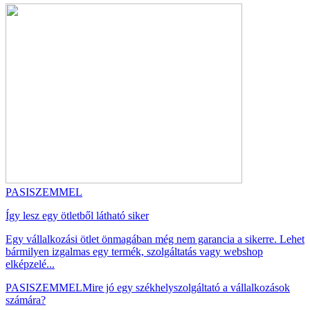
PASISZEMMEL
Így lesz egy ötletből látható siker
Egy vállalkozási ötlet önmagában még nem garancia a sikerre. Lehet
bármilyen izgalmas egy termék, szolgáltatás vagy webshop
elképzelé...
PASISZEMMEL
Mire jó egy székhelyszolgáltató a vállalkozások
számára?