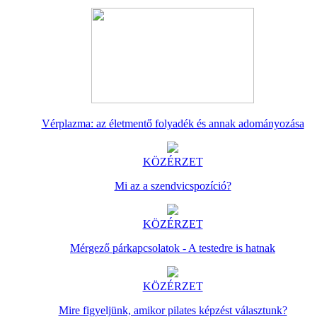
Vérplazma: az életmentő folyadék és annak adományozása
KÖZÉRZET
Mi az a szendvicspozíció?
KÖZÉRZET
Mérgező párkapcsolatok - A testedre is hatnak
KÖZÉRZET
Mire figyeljünk, amikor pilates képzést választunk?