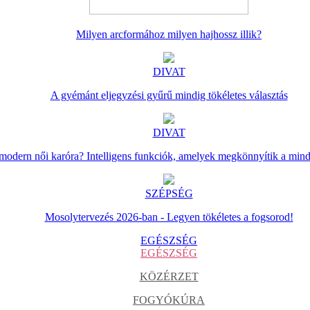
Milyen arcformához milyen hajhossz illik?
DIVAT
A gyémánt eljegyzési gyűrű mindig tökéletes választás
DIVAT
 modern női karóra? Intelligens funkciók, amelyek megkönnyítik a min
SZÉPSÉG
Mosolytervezés 2026-ban - Legyen tökéletes a fogsorod!
EGÉSZSÉG
EGÉSZSÉG
KÖZÉRZET
FOGYÓKÚRA