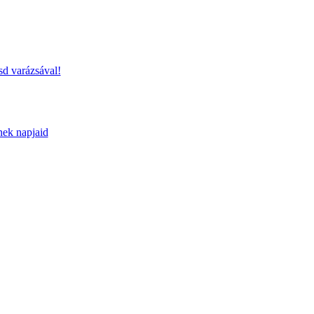
sd varázsával!
nek napjaid