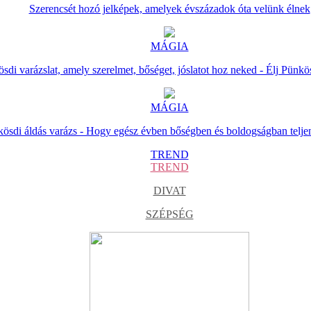
Szerencsét hozó jelképek, amelyek évszázadok óta velünk élnek
MÁGIA
sdi varázslat, amely szerelmet, bőséget, jóslatot hoz neked - Élj Pünkö
MÁGIA
ösdi áldás varázs - Hogy egész évben bőségben és boldogságban telje
TREND
TREND
DIVAT
SZÉPSÉG