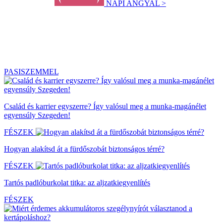
NAPI ANGYAL >
PASISZEMMEL
Család és karrier egyszerre? Így valósul meg a munka-magánélet
egyensúly Szegeden!
FÉSZEK
Hogyan alakítsd át a fürdőszobát biztonságos térré?
FÉSZEK
Tartós padlóburkolat titka: az aljzatkiegyenlítés
FÉSZEK