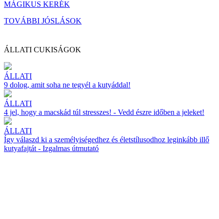
MÁGIKUS KERÉK
TOVÁBBI JÓSLÁSOK
ÁLLATI CUKISÁGOK
ÁLLATI
9 dolog, amit soha ne tegyél a kutyáddal!
ÁLLATI
4 jel, hogy a macskád túl stresszes! - Vedd észre időben a jeleket!
ÁLLATI
Így válaszd ki a személyiségedhez és életstílusodhoz leginkább illő
kutyafajtát - Izgalmas útmutató