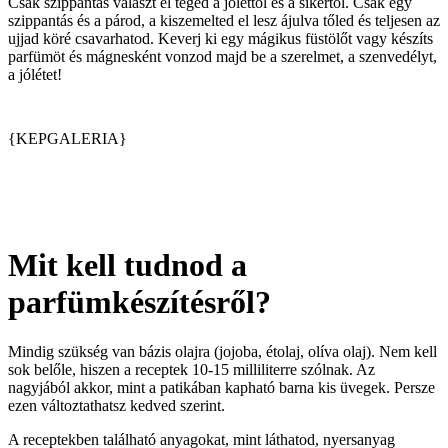
Csak szippantás választ el téged a jóléttől és a sikertől. Csak egy
szippantás és a párod, a kiszemelted el lesz ájulva tőled és teljesen az
ujjad köré csavarhatod. Keverj ki egy mágikus füstölőt vagy készíts
parfümöt és mágnesként vonzod majd be a szerelmet, a szenvedélyt,
a jólétet!
{KEPGALERIA}
Mit kell tudnod a
parfümkészítésről?
Mindig szükség van bázis olajra (jojoba, étolaj, olíva olaj). Nem kell
sok belőle, hiszen a receptek 10-15 milliliterre szólnak. Az
nagyjából akkor, mint a patikában kapható barna kis üvegek. Persze
ezen változtathatsz kedved szerint.
A receptekben található anyagokat, mint láthatod, nyersanyag