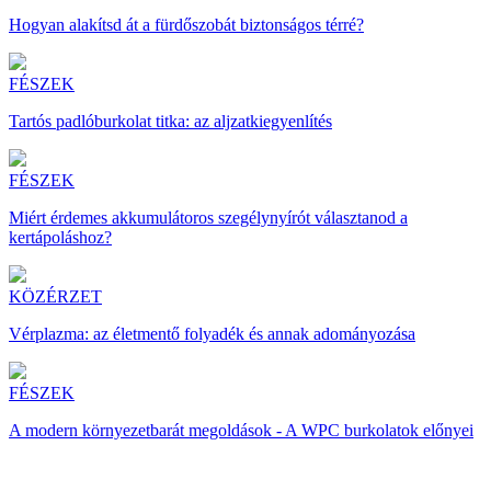
Hogyan alakítsd át a fürdőszobát biztonságos térré?
FÉSZEK
Tartós padlóburkolat titka: az aljzatkiegyenlítés
FÉSZEK
Miért érdemes akkumulátoros szegélynyírót választanod a
kertápoláshoz?
KÖZÉRZET
Vérplazma: az életmentő folyadék és annak adományozása
FÉSZEK
A modern környezetbarát megoldások - A WPC burkolatok előnyei