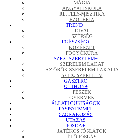
MÁGIA
ANGYALISKOLA
REJTÉLY-MISZTIKA
EZOTÉRIA
TREND
+
DIVAT
SZÉPSÉG
EGÉSZSÉG
+
KÖZÉRZET
FOGYÓKÚRA
SZEX, SZERELEM
+
SZERELEM LAKAT
AZ ÖRÖK SZERELEM LAKATJA
SZEX, SZERELEM
GASZTRO
OTTHON
+
FÉSZEK
GYERMEK
ÁLLATI CUKISÁGOK
PASISZEMMEL
SZÓRAKOZÁS
UTAZÁS
JÓSDA
+
JÁTÉKOS JÓSLÁTOK
ÉLŐ JÓSLÁS