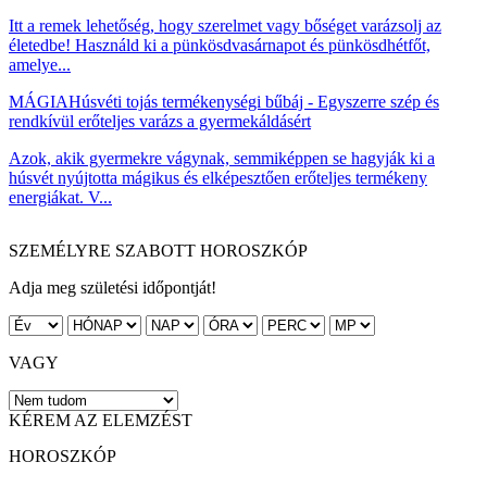
Itt a remek lehetőség, hogy szerelmet vagy bőséget varázsolj az
életedbe! Használd ki a pünkösdvasárnapot és pünkösdhétfőt,
amelye...
MÁGIA
Húsvéti tojás termékenységi bűbáj - Egyszerre szép és
rendkívül erőteljes varázs a gyermekáldásért
Azok, akik gyermekre vágynak, semmiképpen se hagyják ki a
húsvét nyújtotta mágikus és elképesztően erőteljes termékeny
energiákat. V...
SZEMÉLYRE SZABOTT HOROSZKÓP
Adja meg születési időpontját!
VAGY
KÉREM AZ ELEMZÉST
HOROSZKÓP