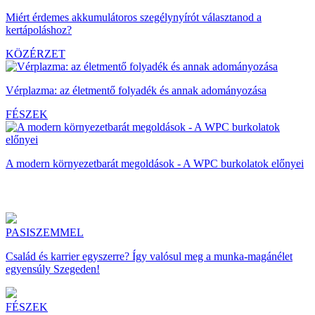
Miért érdemes akkumulátoros szegélynyírót választanod a
kertápoláshoz?
KÖZÉRZET
Vérplazma: az életmentő folyadék és annak adományozása
FÉSZEK
A modern környezetbarát megoldások - A WPC burkolatok előnyei
PASISZEMMEL
Család és karrier egyszerre? Így valósul meg a munka-magánélet
egyensúly Szegeden!
FÉSZEK