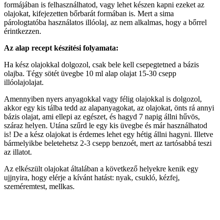
formájában is felhasználhatod, vagy lehet készen kapni ezeket az
olajokat, kifejezetten bőrbarát formában is. Mert a sima
párologtatóba használatos illóolaj, az nem alkalmas, hogy a bőrrel
érintkezzen.
Az alap recept készítési folyamata:
Ha kész olajokkal dolgozol, csak bele kell csepegtetned a bázis
olajba. Tégy sötét üvegbe 10 ml alap olajat 15-30 csepp
illóolajolajat.
Amennyiben nyers anyagokkal vagy félig olajokkal is dolgozol,
akkor egy kis tálba tedd az alapanyagokat, az olajokat, önts rá annyi
bázis olajat, ami ellepi az egészet, és hagyd 7 napig állni hűvös,
száraz helyen. Utána szűrd le egy kis üvegbe és már használhatod
is! De a kész olajokat is érdemes lehet egy hétig állni hagyni. Illetve
bármelyikbe beletehetsz 2-3 csepp benzoét, mert az tartósabbá teszi
az illatot.
Az elkészült olajokat általában a következő helyekre kenik egy
ujjnyira, hogy elérje a kívánt hatást: nyak, csukló, kézfej,
szeméremtest, mellkas.