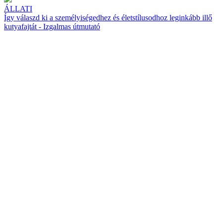
ÁLLATI
Így válaszd ki a személyiségedhez és életstílusodhoz leginkább illő
kutyafajtát - Izgalmas útmutató