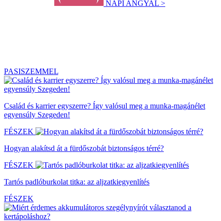
NAPI ANGYAL >
PASISZEMMEL
Család és karrier egyszerre? Így valósul meg a munka-magánélet
egyensúly Szegeden!
FÉSZEK
Hogyan alakítsd át a fürdőszobát biztonságos térré?
FÉSZEK
Tartós padlóburkolat titka: az aljzatkiegyenlítés
FÉSZEK