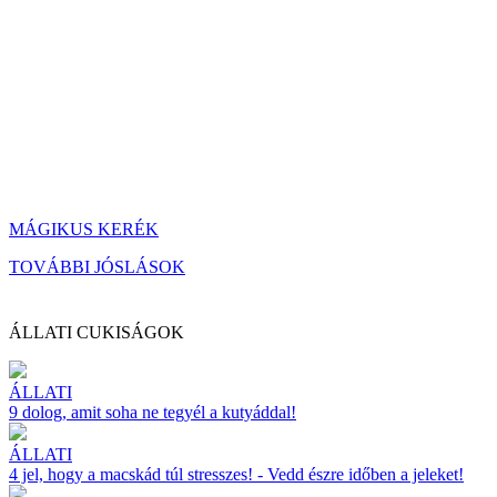
MÁGIKUS KERÉK
TOVÁBBI JÓSLÁSOK
ÁLLATI CUKISÁGOK
ÁLLATI
9 dolog, amit soha ne tegyél a kutyáddal!
ÁLLATI
4 jel, hogy a macskád túl stresszes! - Vedd észre időben a jeleket!