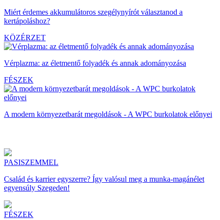
Miért érdemes akkumulátoros szegélynyírót választanod a
kertápoláshoz?
KÖZÉRZET
Vérplazma: az életmentő folyadék és annak adományozása
FÉSZEK
A modern környezetbarát megoldások - A WPC burkolatok előnyei
PASISZEMMEL
Család és karrier egyszerre? Így valósul meg a munka-magánélet
egyensúly Szegeden!
FÉSZEK