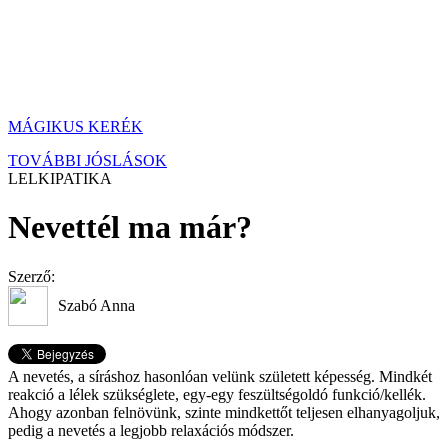
MÁGIKUS KERÉK
TOVÁBBI JÓSLÁSOK
LELKIPATIKA
Nevettél ma már?
Szerző:
Szabó Anna
A nevetés, a síráshoz hasonlóan velünk született képesség. Mindkét
reakció a lélek szükséglete, egy-egy feszültségoldó funkció/kellék.
Ahogy azonban felnövünk, szinte mindkettőt teljesen elhanyagoljuk,
pedig a nevetés a legjobb relaxációs módszer.