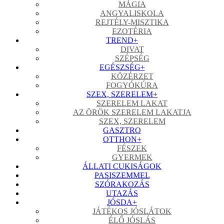
MÁGIA
ANGYALISKOLA
REJTÉLY-MISZTIKA
EZOTÉRIA
TREND
+
DIVAT
SZÉPSÉG
EGÉSZSÉG
+
KÖZÉRZET
FOGYÓKÚRA
SZEX, SZERELEM
+
SZERELEM LAKAT
AZ ÖRÖK SZERELEM LAKATJA
SZEX, SZERELEM
GASZTRO
OTTHON
+
FÉSZEK
GYERMEK
ÁLLATI CUKISÁGOK
PASISZEMMEL
SZÓRAKOZÁS
UTAZÁS
JÓSDA
+
JÁTÉKOS JÓSLÁTOK
ÉLŐ JÓSLÁS