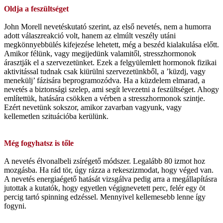
Oldja a feszültséget
John Morell nevetéskutató szerint, az első nevetés, nem a humorra
adott válaszreakció volt, hanem az elmúlt veszély utáni
megkönnyebbülés kifejezése lehetett, még a beszéd kialakulása előtt.
Amikor félünk, vagy megijedünk valamitől, stresszhormonok
árasztják el a szervezetünket. Ezek a felgyülemlett hormonok fizikai
aktivitással tudnak csak kiürülni szervezetünkből, a ’küzdj, vagy
menekülj’ fázisára beprogramozódva. Ha a küzdelem elmarad, a
nevetés a biztonsági szelep, ami segít levezetni a feszültséget. Ahogy
említettük, hatására csökken a vérben a stresszhormonok szintje.
Ezért nevetünk sokszor, amikor zavarban vagyunk, vagy
kellemetlen szituációba kerülünk.
Még fogyhatsz is tőle
A nevetés élvonalbeli zsírégető módszer. Legalább 80 izmot hoz
mozgásba. Ha rád tör, úgy rázza a rekeszizmodat, hogy véged van.
A nevetés energiaégető hatását vizsgálva pedig arra a megállapításra
jutottak a kutatók, hogy egyetlen végignevetett perc, felér egy öt
percig tartó spinning edzéssel. Mennyivel kellemesebb lenne így
fogyni.