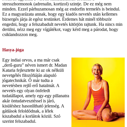
stresszhormonok (adrenalin, kortizol) szintje. De ez még nem
minden. Ezzel párhuzamosan még az endorfin termelés is beindul.
Ez a magyarázata annak, hogy egy kiadós nevetés után kellemes
bizsergés járja át egész testünket. Érdemes hát minél többször
engedni, hogy a felszabadult nevetés kitörjön rajtunk. Ha nincs min
derülni, nézz meg egy vígjátékot, vagy kérd meg a párodat, hogy
csiklandozzon meg.
Hasya-jóga
Egy indiai orvos, a ma már csak
„derű-guru” néven ismert dr. Madan
Kataria fejlesztette ki az ok nélküli
nevetgélés filozófiáján alapuló
jógatechnikát. Ő már tudta a
nevetésben rejlő erő hatalmát. A
nevetés egy olyan önfeledt
tudatállapot, amely egy-egy pillanatra
akár öntudatvesztéssel is járó,
kisüléshez hasonlítható jelenség. A
gátlások feloldódnak, a lélek
kiszabadul a korlátok közül. Szó
szerint felszabadul.