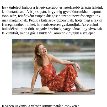
Egy önfeledt hahota a legegyszerűbb, és legolcsóbb terápia lelkünk
karbantartására. A baj csupán, hogy míg gyerekkorunkban naponta
több száz, felnőttként csupán átlagosan tizenöt nevetést engedünk
meg magunknak. Pedig a kutatások bizonyítják, hogy még a ráktól
is megmenthet minket, ha rendszeresen gyakoroljuk. Az érzelmi
hulladékok, mint düh, negatív érzelmek, vagy bánat, úgy távoznak
lelkünkből, mint a gőz a kuktából, amikor kinyitjuk a szelepét.
Közben ugyanis, a vérben kimutathatóan csökken a