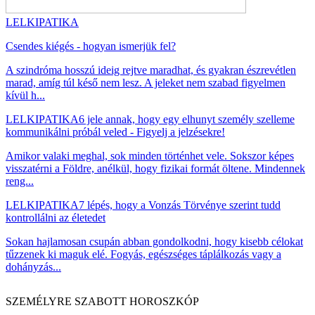
LELKIPATIKA
Csendes kiégés - hogyan ismerjük fel?
A szindróma hosszú ideig rejtve maradhat, és gyakran észrevétlen
marad, amíg túl késő nem lesz. A jeleket nem szabad figyelmen
kívül h...
LELKIPATIKA
6 jele annak, hogy egy elhunyt személy szelleme
kommunikálni próbál veled - Figyelj a jelzésekre!
Amikor valaki meghal, sok minden történhet vele. Sokszor képes
visszatérni a Földre, anélkül, hogy fizikai formát öltene. Mindennek
reng...
LELKIPATIKA
7 lépés, hogy a Vonzás Törvénye szerint tudd
kontrollálni az életedet
Sokan hajlamosan csupán abban gondolkodni, hogy kisebb célokat
tűzzenek ki maguk elé. Fogyás, egészséges táplálkozás vagy a
dohányzás...
SZEMÉLYRE SZABOTT HOROSZKÓP