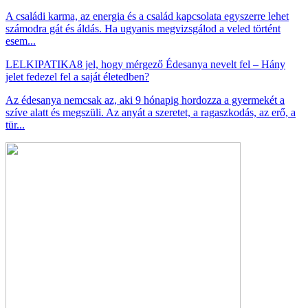
A családi karma, az energia és a család kapcsolata egyszerre lehet
számodra gát és áldás. Ha ugyanis megvizsgálod a veled történt
esem...
LELKIPATIKA
8 jel, hogy mérgező Édesanya nevelt fel – Hány
jelet fedezel fel a saját életedben?
Az édesanya nemcsak az, aki 9 hónapig hordozza a gyermekét a
szíve alatt és megszüli. Az anyát a szeretet, a ragaszkodás, az erő, a
tür...