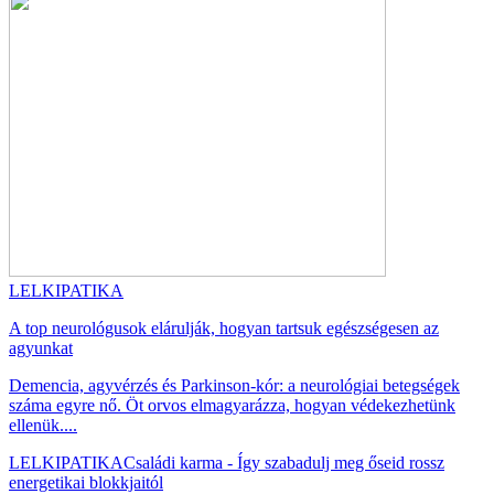
LELKIPATIKA
A top neurológusok elárulják, hogyan tartsuk egészségesen az
agyunkat
Demencia, agyvérzés és Parkinson-kór: a neurológiai betegségek
száma egyre nő. Öt orvos elmagyarázza, hogyan védekezhetünk
ellenük....
LELKIPATIKA
Családi karma - Így szabadulj meg őseid rossz
energetikai blokkjaitól