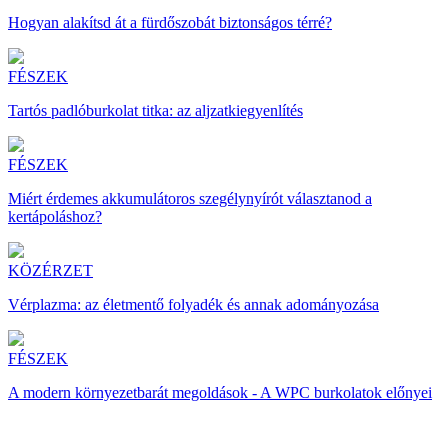
Hogyan alakítsd át a fürdőszobát biztonságos térré?
FÉSZEK
Tartós padlóburkolat titka: az aljzatkiegyenlítés
FÉSZEK
Miért érdemes akkumulátoros szegélynyírót választanod a
kertápoláshoz?
KÖZÉRZET
Vérplazma: az életmentő folyadék és annak adományozása
FÉSZEK
A modern környezetbarát megoldások - A WPC burkolatok előnyei