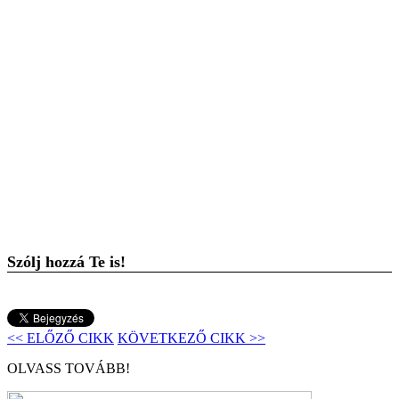
Szólj hozzá Te is!
<< ELŐZŐ CIKK
KÖVETKEZŐ CIKK >>
OLVASS TOVÁBB!