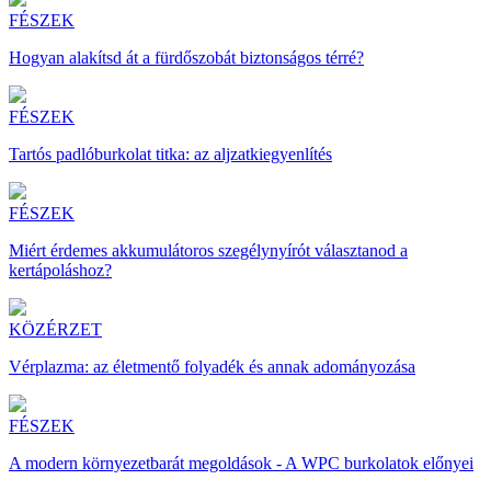
FÉSZEK
Hogyan alakítsd át a fürdőszobát biztonságos térré?
FÉSZEK
Tartós padlóburkolat titka: az aljzatkiegyenlítés
FÉSZEK
Miért érdemes akkumulátoros szegélynyírót választanod a
kertápoláshoz?
KÖZÉRZET
Vérplazma: az életmentő folyadék és annak adományozása
FÉSZEK
A modern környezetbarát megoldások - A WPC burkolatok előnyei