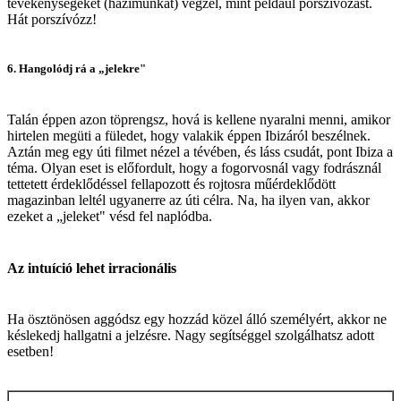
tevékenységeket (házimunkát) végzel, mint például porszívózást.
Hát porszívózz!
6. Hangolódj rá a „jelekre"
Talán éppen azon töprengsz, hová is kellene nyaralni menni, amikor
hirtelen megüti a füledet, hogy valakik éppen Ibizáról beszélnek.
Aztán meg egy úti filmet nézel a tévében, és láss csudát, pont Ibiza a
téma. Olyan eset is előfordult, hogy a fogorvosnál vagy fodrásznál
tettetett érdeklődéssel fellapozott és rojtosra műérdeklődött
magazinban leltél ugyanerre az úti célra. Na, ha ilyen van, akkor
ezeket a „jeleket" vésd fel naplódba.
Az intuíció lehet irracionális
Ha ösztönösen aggódsz egy hozzád közel álló személyért, akkor ne
késlekedj hallgatni a jelzésre. Nagy segítséggel szolgálhatsz adott
esetben!