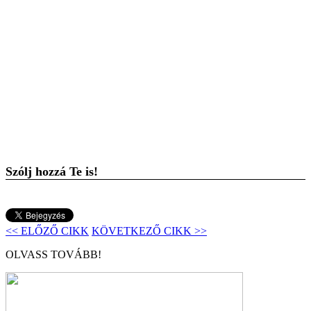
Szólj hozzá Te is!
<< ELŐZŐ CIKK
KÖVETKEZŐ CIKK >>
OLVASS TOVÁBB!