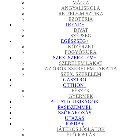
MÁGIA
ANGYALISKOLA
REJTÉLY-MISZTIKA
EZOTÉRIA
TREND
+
DIVAT
SZÉPSÉG
EGÉSZSÉG
+
KÖZÉRZET
FOGYÓKÚRA
SZEX, SZERELEM
+
SZERELEM LAKAT
AZ ÖRÖK SZERELEM LAKATJA
SZEX, SZERELEM
GASZTRO
OTTHON
+
FÉSZEK
GYERMEK
ÁLLATI CUKISÁGOK
PASISZEMMEL
SZÓRAKOZÁS
UTAZÁS
JÓSDA
+
JÁTÉKOS JÓSLÁTOK
ÉLŐ JÓSLÁS