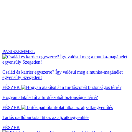
PASISZEMMEL
Család és karrier egyszerre? Így valósul meg a munka-magánélet
egyensúly Szegeden!
FÉSZEK
Hogyan alakítsd át a fürdőszobát biztonságos térré?
FÉSZEK
Tartós padlóburkolat titka: az aljzatkiegyenlítés
FÉSZEK