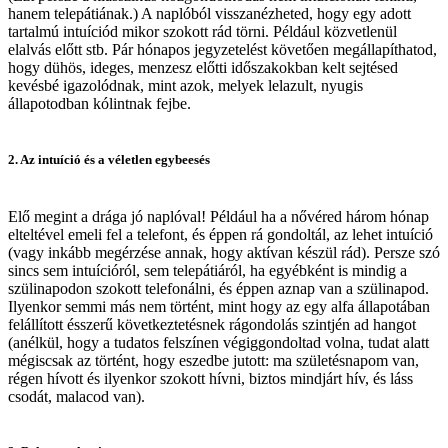
hanem telepátiának.) A naplóból visszanézheted, hogy egy adott
tartalmú intuíciód mikor szokott rád törni. Például közvetlenül
elalvás előtt stb. Pár hónapos jegyzetelést követően megállapíthatod,
hogy dühös, ideges, menzesz előtti időszakokban kelt sejtésed
kevésbé igazolódnak, mint azok, melyek lelazult, nyugis
állapotodban kólintnak fejbe.
2. Az intuíció és a véletlen egybeesés
Elő megint a drága jó naplóval! Például ha a nővéred három hónap
elteltével emeli fel a telefont, és éppen rá gondoltál, az lehet intuíció
(vagy inkább megérzése annak, hogy aktívan készül rád). Persze szó
sincs sem intuícióról, sem telepátiáról, ha egyébként is mindig a
szülinapodon szokott telefonálni, és éppen aznap van a szülinapod.
Ilyenkor semmi más nem történt, mint hogy az egy alfa állapotában
felállított ésszerű következtetésnek rágondolás szintjén ad hangot
(anélkül, hogy a tudatos felszínen végiggondoltad volna, tudat alatt
mégiscsak az történt, hogy eszedbe jutott: ma születésnapom van,
régen hívott és ilyenkor szokott hívni, biztos mindjárt hív, és láss
csodát, malacod van).