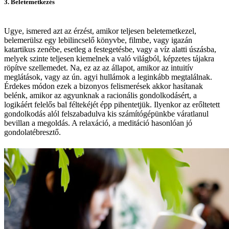
3. Beletemetkezés
Ugye, ismered azt az érzést, amikor teljesen beletemetkezel,
belemerülsz egy lebilincselő könyvbe, filmbe, vagy igazán
katartikus zenébe, esetleg a festegetésbe, vagy a víz alatti úszásba,
melyek szinte teljesen kiemelnek a való világból, képzetes tájakra
röpítve szellemedet. Na, ez az az állapot, amikor az intuitív
meglátások, vagy az ún. agyi hullámok a leginkább megtalálnak.
Érdekes módon ezek a bizonyos felismerések akkor hasítanak
belénk, amikor az agyunknak a racionális gondolkodásért, a
logikáért felelős bal féltekéjét épp pihentetjük. Ilyenkor az erőltetett
gondolkodás alól felszabadulva kis számítógépünkbe váratlanul
bevillan a megoldás. A relaxáció, a meditáció hasonlóan jó
gondolatébresztő.