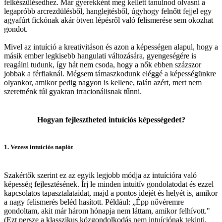
felkészülésedhez. Már gyerekként meg kellett tanulnod olvasni a
legapróbb arcrezdülésből, hanglejtésből, úgyhogy felnőtt fejjel egy
agyafúrt fickónak akár ötven lépésről való felismerése sem okozhat
gondot.
Mivel az intuíció a kreativitáson és azon a képességen alapul, hogy a
másik ember legkisebb hangulati változására, gyengeségére is
reagálni tudunk, így hát nem csoda, hogy a nők ebben százszor
jobbak a férfiaknál. Mégsem támaszkodunk eléggé a képességünkre
olyankor, amikor pedig nagyon is kellene, talán azért, mert nem
szeretnénk túl gyakran irracionálisnak tűnni.
Hogyan fejlesztheted intuíciós képességedet?
1. Vezess intuíciós naplót
Szakértők szerint ez az egyik legjobb módja az intuícióra való
képesség fejlesztésének. Írj le minden intuitív gondolatodat és ezzel
kapcsolatos tapasztalataidat, majd a pontos idejét és helyét is, amikor
a nagy felismerés beléd hasított. Például: „Épp nővéremre
gondoltam, akit már három hónapja nem láttam, amikor felhívott."
(Ezt persze a klasszikus közgondolkodás nem intuíciónak tekinti,