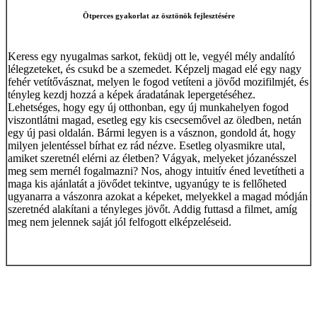
Ötperces gyakorlat az ösztönök fejlesztésére
Keress egy nyugalmas sarkot, feküdj ott le, vegyél mély andalító
lélegzeteket, és csukd be a szemedet. Képzelj magad elé egy nagy
fehér vetítővásznat, melyen le fogod vetíteni a jövőd mozifilmjét, és
tényleg kezdj hozzá a képek áradatának lepergetéséhez.
Lehetséges, hogy egy új otthonban, egy új munkahelyen fogod
viszontlátni magad, esetleg egy kis csecsemővel az öledben, netán
egy új pasi oldalán. Bármi legyen is a vásznon, gondold át, hogy
milyen jelentéssel bírhat ez rád nézve. Esetleg olyasmikre utal,
amiket szeretnél elérni az életben? Vágyak, melyeket józanésszel
meg sem mernél fogalmazni? Nos, ahogy intuitív éned levetítheti a
maga kis ajánlatát a jövődet tekintve, ugyanúgy te is fellőheted
ugyanarra a vászonra azokat a képeket, melyekkel a magad módján
szeretnéd alakítani a tényleges jövőt. Addig futtasd a filmet, amíg
meg nem jelennek saját jól felfogott elképzeléseid.