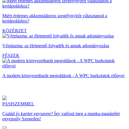
Miért érdemes akkumulátoros szegélynyírót választanod a
kertápoláshoz?
KÖZÉRZET
Vérplazma: az életmentő folyadék és annak adományozása
FÉSZEK
A modern környezetbarát megoldások - A WPC burkolatok előnyei
PASISZEMMEL
Család és karrier egyszerre? Így valósul meg a munka-magánélet
egyensúly Szegeden!