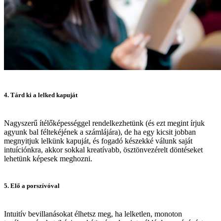
4. Tárd ki a lelked kapuját
Nagyszerű ítélőképességgel rendelkezhetünk (és ezt megint írjuk
agyunk bal féltekéjének a számlájára), de ha egy kicsit jobban
megnyitjuk lelkünk kapuját, és fogadó készekké válunk saját
intuíciónkra, akkor sokkal kreatívabb, ösztönvezérelt döntéseket
lehetünk képesek meghozni.
5. Elő a porszívóval
Intuitív bevillanásokat élhetsz meg, ha lelketlen, monoton