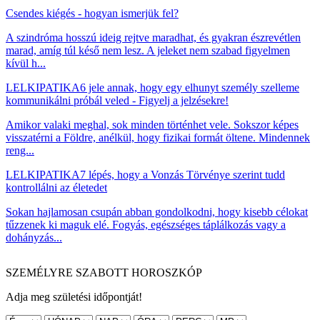
Csendes kiégés - hogyan ismerjük fel?
A szindróma hosszú ideig rejtve maradhat, és gyakran észrevétlen
marad, amíg túl késő nem lesz. A jeleket nem szabad figyelmen
kívül h...
LELKIPATIKA
6 jele annak, hogy egy elhunyt személy szelleme
kommunikálni próbál veled - Figyelj a jelzésekre!
Amikor valaki meghal, sok minden történhet vele. Sokszor képes
visszatérni a Földre, anélkül, hogy fizikai formát öltene. Mindennek
reng...
LELKIPATIKA
7 lépés, hogy a Vonzás Törvénye szerint tudd
kontrollálni az életedet
Sokan hajlamosan csupán abban gondolkodni, hogy kisebb célokat
tűzzenek ki maguk elé. Fogyás, egészséges táplálkozás vagy a
dohányzás...
SZEMÉLYRE SZABOTT HOROSZKÓP
Adja meg születési időpontját!