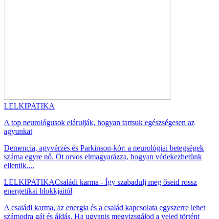
LELKIPATIKA
A top neurológusok elárulják, hogyan tartsuk egészségesen az
agyunkat
Demencia, agyvérzés és Parkinson-kór: a neurológiai betegségek
száma egyre nő. Öt orvos elmagyarázza, hogyan védekezhetünk
ellenük....
LELKIPATIKA
Családi karma - Így szabadulj meg őseid rossz
energetikai blokkjaitól
A családi karma, az energia és a család kapcsolata egyszerre lehet
számodra gát és áldás. Ha ugyanis megvizsgálod a veled történt