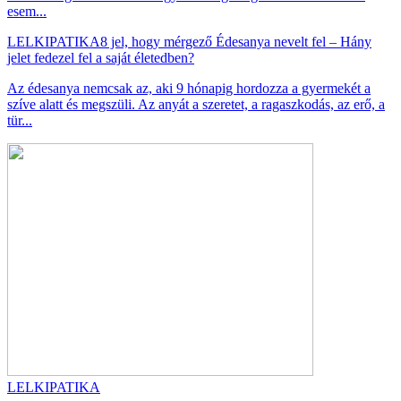
esem...
LELKIPATIKA
8 jel, hogy mérgező Édesanya nevelt fel – Hány
jelet fedezel fel a saját életedben?
Az édesanya nemcsak az, aki 9 hónapig hordozza a gyermekét a
szíve alatt és megszüli. Az anyát a szeretet, a ragaszkodás, az erő, a
tür...
LELKIPATIKA