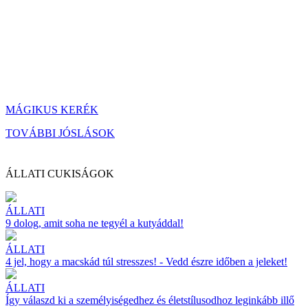
MÁGIKUS KERÉK
TOVÁBBI JÓSLÁSOK
ÁLLATI CUKISÁGOK
ÁLLATI
9 dolog, amit soha ne tegyél a kutyáddal!
ÁLLATI
4 jel, hogy a macskád túl stresszes! - Vedd észre időben a jeleket!
ÁLLATI
Így válaszd ki a személyiségedhez és életstílusodhoz leginkább illő