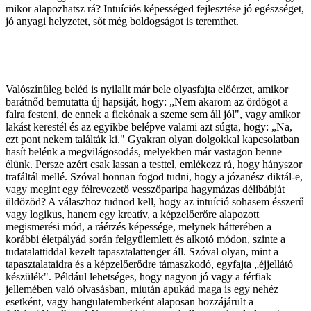
mikor alapozhatsz rá? Intuíciós képességed fejlesztése jó egészséget,
jó anyagi helyzetet, sőt még boldogságot is teremthet.
Valószínűleg beléd is nyilallt már bele olyasfajta előérzet, amikor
barátnőd bemutatta új hapsiját, hogy: „Nem akarom az ördögöt a
falra festeni, de ennek a fickónak a szeme sem áll jól", vagy amikor
lakást kerestél és az egyikbe belépve valami azt súgta, hogy: „Na,
ezt pont nekem találták ki." Gyakran olyan dolgokkal kapcsolatban
hasít belénk a megvilágosodás, melyekben már vastagon benne
élünk. Persze azért csak lassan a testtel, emlékezz rá, hogy hányszor
trafáltál mellé. Szóval honnan fogod tudni, hogy a józanész diktál-e,
vagy megint egy félrevezető vesszőparipa hagymázas délibábját
üldözöd? A válaszhoz tudnod kell, hogy az intuíció sohasem ésszerű
vagy logikus, hanem egy kreatív, a képzelőerőre alapozott
megismerési mód, a ráérzés képessége, melynek hátterében a
korábbi életpályád során felgyülemlett és alkotó módon, szinte a
tudatalattiddal kezelt tapasztalattenger áll. Szóval olyan, mint a
tapasztalataidra és a képzelőerődre támaszkodó, egyfajta „éjjellátó
készülék". Például lehetséges, hogy nagyon jó vagy a férfiak
jellemében való olvasásban, miután apukád maga is egy nehéz
esetként, vagy hangulatemberként alaposan hozzájárult a