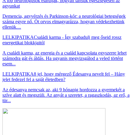
A top neurológusok elárulják, hogyan tartsuk egészségesen az
agyunkat
Demencia, agyvérzés és Parkinson-kór: a neurológiai betegségek
száma egyre nő. Öt orvos elmagyarázza, hogyan védekezhetünk
ellenük....
LELKIPATIKA
Családi karma - Így szabadulj meg őseid rossz
energetikai blokkjaitól
A családi karma, az energia és a család kapcsolata egyszerre lehet
számodra gát és áldás. Ha ugyanis megvizsgálod a veled történt
esem...
LELKIPATIKA
8 jel, hogy mérgező Édesanya nevelt fel – Hány
jelet fedezel fel a saját életedben?
Az édesanya nemcsak az, aki 9 hónapig hordozza a gyermekét a
szíve alatt és megszüli. Az anyát a szeretet, a ragaszkodás, az erő, a
tür...