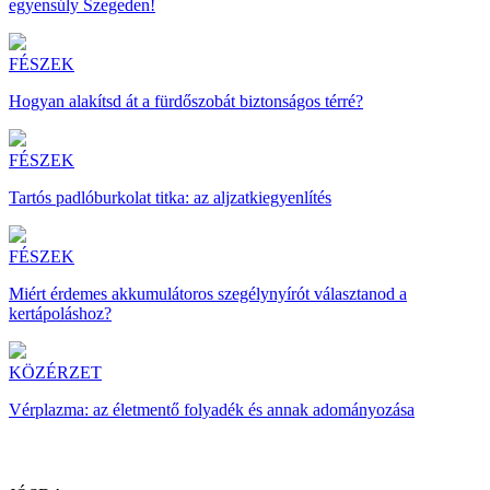
egyensúly Szegeden!
FÉSZEK
Hogyan alakítsd át a fürdőszobát biztonságos térré?
FÉSZEK
Tartós padlóburkolat titka: az aljzatkiegyenlítés
FÉSZEK
Miért érdemes akkumulátoros szegélynyírót választanod a
kertápoláshoz?
KÖZÉRZET
Vérplazma: az életmentő folyadék és annak adományozása