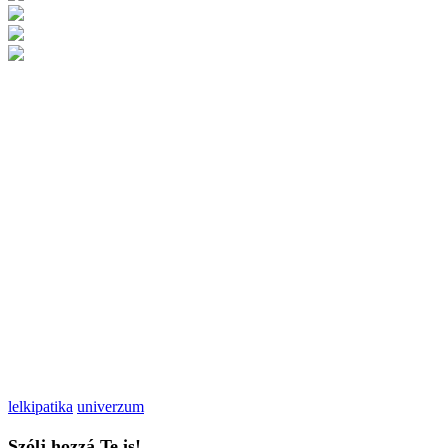
lelkipatika
univerzum
Szólj hozzá Te is!