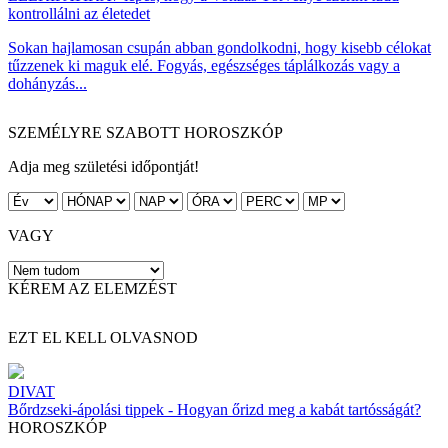
kontrollálni az életedet
Sokan hajlamosan csupán abban gondolkodni, hogy kisebb célokat
tűzzenek ki maguk elé. Fogyás, egészséges táplálkozás vagy a
dohányzás...
SZEMÉLYRE SZABOTT HOROSZKÓP
Adja meg születési időpontját!
VAGY
KÉREM AZ ELEMZÉST
EZT EL KELL OLVASNOD
DIVAT
Bőrdzseki-ápolási tippek - Hogyan őrizd meg a kabát tartósságát?
HOROSZKÓP