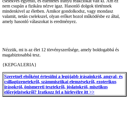
cselekvés egyenlő, és ellentétes irányú reakciókat vált ki. Ám ez
nem csupán a fizikára nézve igaz. Hasonló dolgok történnek
mindenkivel az életben. Amikor gondolkodsz, vagy mondasz
valamit, netán cselekszel, olyan erőket hozol működésbe ez által,
amely hasonló válaszokat is eredményez.
Nézzük, mi is az élet 12 törvényszerűsége, amely boldogabbá és
magabiztosabbá tesz.
{KEPGALERIA}
Szeretnél elsőként értesülni a legújabb írásainkról, angyal- és
csillagüzenetekről, számmisztikai elemzésekről, ezoterikus
írásokról, önismereti tesztekről, jóslatokról, misztikus
előrejelzésekről? Iratkozz fel a hírlevélre itt >>