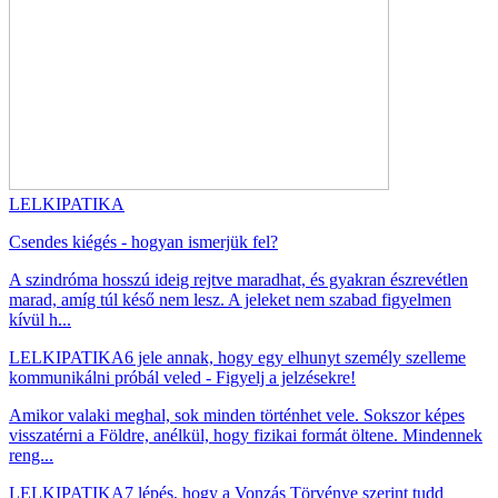
LELKIPATIKA
Csendes kiégés - hogyan ismerjük fel?
A szindróma hosszú ideig rejtve maradhat, és gyakran észrevétlen
marad, amíg túl késő nem lesz. A jeleket nem szabad figyelmen
kívül h...
LELKIPATIKA
6 jele annak, hogy egy elhunyt személy szelleme
kommunikálni próbál veled - Figyelj a jelzésekre!
Amikor valaki meghal, sok minden történhet vele. Sokszor képes
visszatérni a Földre, anélkül, hogy fizikai formát öltene. Mindennek
reng...
LELKIPATIKA
7 lépés, hogy a Vonzás Törvénye szerint tudd