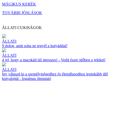
MÁGIKUS KERÉK
TOVÁBBI JÓSLÁSOK
ÁLLATI CUKISÁGOK
ÁLLATI
9 dolog, amit soha ne tegyél a kutyáddal!
ÁLLATI
4 jel, hogy a macskád túl stresszes! - Vedd észre időben a jeleket!
ÁLLATI
Így válaszd ki a személyiségedhez és életstílusodhoz leginkább illő
kutyafajtát - Izgalmas útmutató