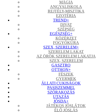
MÁGIA
ANGYALISKOLA
REJTÉLY-MISZTIKA
EZOTÉRIA
TREND
+
DIVAT
SZÉPSÉG
EGÉSZSÉG
+
KÖZÉRZET
FOGYÓKÚRA
SZEX, SZERELEM
+
SZERELEM LAKAT
AZ ÖRÖK SZERELEM LAKATJA
SZEX, SZERELEM
GASZTRO
OTTHON
+
FÉSZEK
GYERMEK
ÁLLATI CUKISÁGOK
PASISZEMMEL
SZÓRAKOZÁS
UTAZÁS
JÓSDA
+
JÁTÉKOS JÓSLÁTOK
ÉLŐ JÓSLÁS