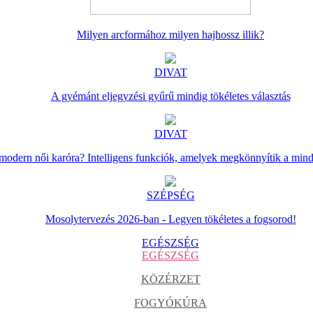
Milyen arcformához milyen hajhossz illik?
DIVAT
A gyémánt eljegyzési gyűrű mindig tökéletes választás
DIVAT
 modern női karóra? Intelligens funkciók, amelyek megkönnyítik a min
SZÉPSÉG
Mosolytervezés 2026-ban - Legyen tökéletes a fogsorod!
EGÉSZSÉG
EGÉSZSÉG
KÖZÉRZET
FOGYÓKÚRA