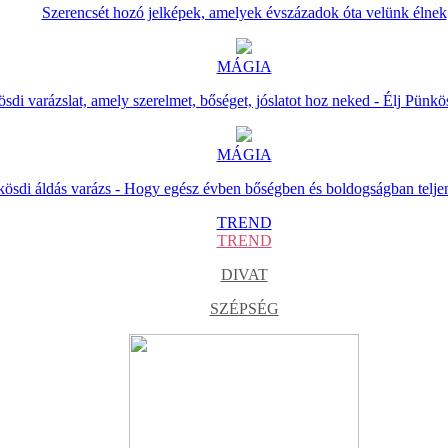
Szerencsét hozó jelképek, amelyek évszázadok óta velünk élnek
MÁGIA
sdi varázslat, amely szerelmet, bőséget, jóslatot hoz neked - Élj Pünkö
MÁGIA
ösdi áldás varázs - Hogy egész évben bőségben és boldogságban telje
TREND
TREND
DIVAT
SZÉPSÉG