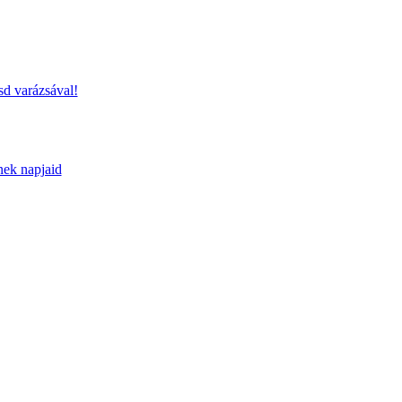
sd varázsával!
nek napjaid