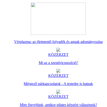
Vérplazma: az életmentő folyadék és annak adományozása
KÖZÉRZET
Mi az a szendvicspozíció?
KÖZÉRZET
Mérgező párkapcsolatok - A testedre is hatnak
KÖZÉRZET
Mire figyeljünk, amikor pilates képzést választunk?