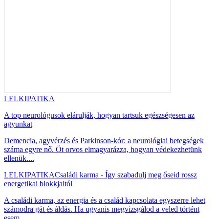
LELKIPATIKA
A top neurológusok elárulják, hogyan tartsuk egészségesen az
agyunkat
Demencia, agyvérzés és Parkinson-kór: a neurológiai betegségek
száma egyre nő. Öt orvos elmagyarázza, hogyan védekezhetünk
ellenük....
LELKIPATIKA
Családi karma - Így szabadulj meg őseid rossz
energetikai blokkjaitól
A családi karma, az energia és a család kapcsolata egyszerre lehet
számodra gát és áldás. Ha ugyanis megvizsgálod a veled történt
esem...