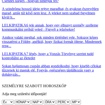
Csendes kiégés - hogyan ismerjük fel?
A szindróma hosszú ideig rejtve maradhat, és gyakran észrevétlen
marad, amíg túl késő nem lesz. A jeleket nem szabad figyelmen
kívül h...
LELKIPATIKA
6 jele annak, hogy egy elhunyt személy szelleme
kommunikálni próbál veled - Figyelj a jelzésekre!
Amikor valaki meghal, sok minden történhet vele. Sokszor képes
visszatérni a Földre, anélkül, hogy fizikai formát öltene. Mindennek
reng...
LELKIPATIKA
7 lépés, hogy a Vonzás Törvénye szerint tudd
kontrollálni az életedet
Sokan hajlamosan csupán abban gondolkodni, hogy kisebb célokat
tűzzenek ki maguk elé. Fogyás, egészséges táplálkozás vagy a
dohányzás...
SZEMÉLYRE SZABOTT HOROSZKÓP
Adja meg születési időpontját!