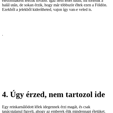
életformaként létezik tovább. Igaz nem lehet tudni, mi történik a
halál után, de sokan érzik, hogy már többször éltek ezen a Földön.
Ezekből a jelekből kiderítheted, vajon így van-e veled is.
.
4. Úgy érzed, nem tartozol ide
Egy reinkarnálódott lélek idegennek érzi magát, és csak
tanácstalanul figyeli, ahogy az emberek élik mindennapi életüket.