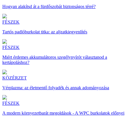
Hogyan alakítsd át a fürdőszobát biztonságos térré?
FÉSZEK
Tartós padlóburkolat titka: az aljzatkiegyenlítés
FÉSZEK
Miért érdemes akkumulátoros szegélynyírót választanod a
kertápoláshoz?
KÖZÉRZET
Vérplazma: az életmentő folyadék és annak adományozása
FÉSZEK
A modern környezetbarát megoldások - A WPC burkolatok előnyei