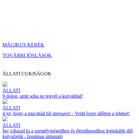
MÁGIKUS KERÉK
TOVÁBBI JÓSLÁSOK
ÁLLATI CUKISÁGOK
ÁLLATI
9 dolog, amit soha ne tegyél a kutyáddal!
ÁLLATI
4 jel, hogy a macskád túl stresszes! - Vedd észre időben a jeleket!
ÁLLATI
Így válaszd ki a személyiségedhez és életstílusodhoz leginkább illő
kutyafajtát - Izgalmas útmutató