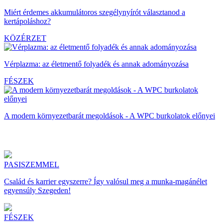
Miért érdemes akkumulátoros szegélynyírót választanod a
kertápoláshoz?
KÖZÉRZET
Vérplazma: az életmentő folyadék és annak adományozása
FÉSZEK
A modern környezetbarát megoldások - A WPC burkolatok előnyei
PASISZEMMEL
Család és karrier egyszerre? Így valósul meg a munka-magánélet
egyensúly Szegeden!
FÉSZEK