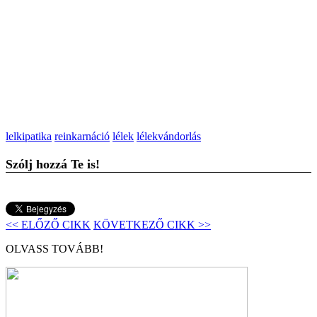
lelkipatika
reinkarnáció
lélek
lélekvándorlás
Szólj hozzá Te is!
<< ELŐZŐ CIKK
KÖVETKEZŐ CIKK >>
OLVASS TOVÁBB!