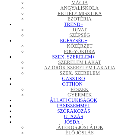
MÁGIA
ANGYALISKOLA
REJTÉLY-MISZTIKA
EZOTÉRIA
TREND
+
DIVAT
SZÉPSÉG
EGÉSZSÉG
+
KÖZÉRZET
FOGYÓKÚRA
SZEX, SZERELEM
+
SZERELEM LAKAT
AZ ÖRÖK SZERELEM LAKATJA
SZEX, SZERELEM
GASZTRO
OTTHON
+
FÉSZEK
GYERMEK
ÁLLATI CUKISÁGOK
PASISZEMMEL
SZÓRAKOZÁS
UTAZÁS
JÓSDA
+
JÁTÉKOS JÓSLÁTOK
ÉLŐ JÓSLÁS