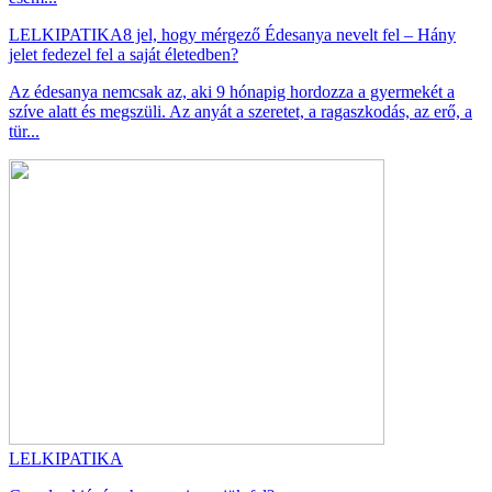
LELKIPATIKA
8 jel, hogy mérgező Édesanya nevelt fel – Hány
jelet fedezel fel a saját életedben?
Az édesanya nemcsak az, aki 9 hónapig hordozza a gyermekét a
szíve alatt és megszüli. Az anyát a szeretet, a ragaszkodás, az erő, a
tür...
LELKIPATIKA