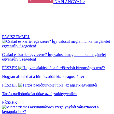
NAPI ANGYAL >
PASISZEMMEL
Család és karrier egyszerre? Így valósul meg a munka-magánélet
egyensúly Szegeden!
FÉSZEK
Hogyan alakítsd át a fürdőszobát biztonságos térré?
FÉSZEK
Tartós padlóburkolat titka: az aljzatkiegyenlítés
FÉSZEK