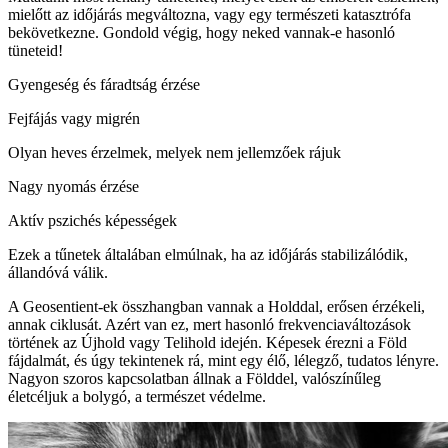
mielőtt az időjárás megváltozna, vagy egy természeti katasztrófa
bekövetkezne. Gondold végig, hogy neked vannak-e hasonló
tüneteid!
Gyengeség és fáradtság érzése
Fejfájás vagy migrén
Olyan heves érzelmek, melyek nem jellemzőek rájuk
Nagy nyomás érzése
Aktív pszichés képességek
Ezek a tűnetek általában elmúlnak, ha az időjárás stabilizálódik,
állandóvá válik.
A Geosentient-ek összhangban vannak a Holddal, erősen érzékeli,
annak ciklusát. Azért van ez, mert hasonló frekvenciaváltozások
történek az Újhold vagy Telihold idején. Képesek érezni a Föld
fájdalmát, és úgy tekintenek rá, mint egy élő, lélegző, tudatos lényre.
Nagyon szoros kapcsolatban állnak a Földdel, valószínűleg
életcéljuk a bolygó, a természet védelme.