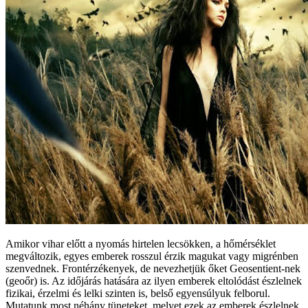
Amikor vihar előtt a nyomás hirtelen lecsökken, a hőmérséklet
megváltozik, egyes emberek rosszul érzik magukat vagy migrénben
szenvednek. Frontérzékenyek, de nevezhetjük őket Geosentient-nek
(geoőr) is. Az időjárás hatására az ilyen emberek eltolódást észlelnek
fizikai, érzelmi és lelki szinten is, belső egyensúlyuk felborul.
Mutatunk most néhány tüneteket, melyet ezek az emberek észlelnek,