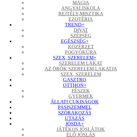
MÁGIA
ANGYALISKOLA
REJTÉLY-MISZTIKA
EZOTÉRIA
TREND
+
DIVAT
SZÉPSÉG
EGÉSZSÉG
+
KÖZÉRZET
FOGYÓKÚRA
SZEX, SZERELEM
+
SZERELEM LAKAT
AZ ÖRÖK SZERELEM LAKATJA
SZEX, SZERELEM
GASZTRO
OTTHON
+
FÉSZEK
GYERMEK
ÁLLATI CUKISÁGOK
PASISZEMMEL
SZÓRAKOZÁS
UTAZÁS
JÓSDA
+
JÁTÉKOS JÓSLÁTOK
ÉLŐ JÓSLÁS