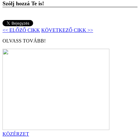
Szólj hozzá Te is!
<< ELŐZŐ CIKK
KÖVETKEZŐ CIKK >>
OLVASS TOVÁBB!
KÖZÉRZET