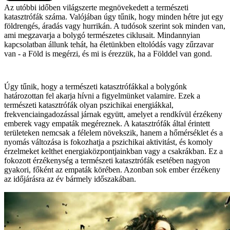
Az utóbbi időben világszerte megnövekedett a természeti
katasztrófák száma. Valójában úgy tűnik, hogy minden hétre jut egy
földrengés, áradás vagy hurrikán. A tudósok szerint sok minden van,
ami megzavarja a bolygó természetes ciklusait. Mindannyian
kapcsolatban állunk tehát, ha életünkben eltolódás vagy zűrzavar
van - a Föld is megérzi, és mi is érezzük, ha a Földdel van gond.
Úgy tűnik, hogy a természeti katasztrófákkal a bolygónk
határozottan fel akarja hívni a figyelmünket valamire. Ezek a
természeti katasztrófák olyan pszichikai energiákkal,
frekvenciaingadozással járnak együtt, amelyet a rendkívül érzékeny
emberek vagy empaták megéreznek. A katasztrófák által érintett
területeken nemcsak a félelem növekszik, hanem a hőmérséklet és a
nyomás változása is fokozhatja a pszichikai aktivitást, és komoly
érzelmeket kelthet energiaközpontjainkban vagy a csakrákban. Ez a
fokozott érzékenység a természeti katasztrófák esetében nagyon
gyakori, főként az empaták körében. Azonban sok ember érzékeny
az időjárásra az év bármely időszakában.