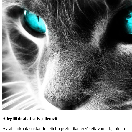
A legtöbb állatra is jellemző
Az állatoknak sokkal fejlettebb pszichikai érzékeik vannak, mint a