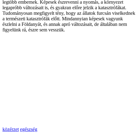
legtöbb embernek. Képesek észrevenni a nyomás, a környezet
legapróbb változásait is, és gyakran előre jelzik a katasztrófákat.
Tudományosan megfigyelt tény, hogy az állatok furcsán viselkednek
a természeti katasztrófák előtt. Mindannyian képesek vagyunk
észlelni a Földanyát, és annak apró változásait, de általában nem
figyelünk rá, észre sem vesszük.
közérzet
egészség