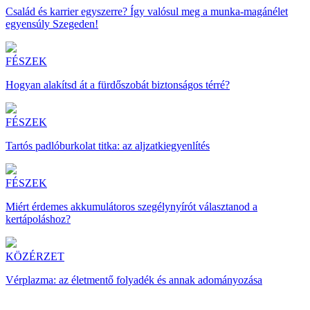
Család és karrier egyszerre? Így valósul meg a munka-magánélet
egyensúly Szegeden!
FÉSZEK
Hogyan alakítsd át a fürdőszobát biztonságos térré?
FÉSZEK
Tartós padlóburkolat titka: az aljzatkiegyenlítés
FÉSZEK
Miért érdemes akkumulátoros szegélynyírót választanod a
kertápoláshoz?
KÖZÉRZET
Vérplazma: az életmentő folyadék és annak adományozása