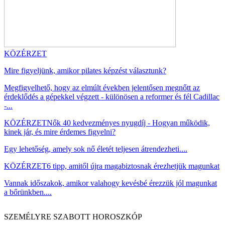
KÖZÉRZET
Mire figyeljünk, amikor pilates képzést választunk?
Megfigyelhető, hogy az elmúlt években jelentősen megnőtt az
érdeklődés a gépekkel végzett - különösen a reformer és fél Cadillac
-...
KÖZÉRZET
Nők 40 kedvezményes nyugdíj - Hogyan működik,
kinek jár, és mire érdemes figyelni?
Egy lehetőség, amely sok nő életét teljesen átrendezheti....
KÖZÉRZET
6 tipp, amitől újra magabiztosnak érezhetjük magunkat
Vannak időszakok, amikor valahogy kevésbé érezzük jól magunkat
a bőrünkben....
SZEMÉLYRE SZABOTT HOROSZKÓP