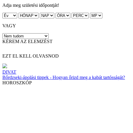
Adja meg születési időpontját!
VAGY
KÉREM AZ ELEMZÉST
EZT EL KELL OLVASNOD
DIVAT
Bőrdzseki-ápolási tippek - Hogyan őrizd meg a kabát tartósságát?
HOROSZKÓP