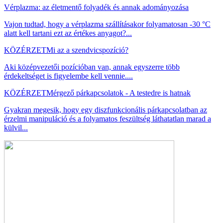
Vérplazma: az életmentő folyadék és annak adományozása
Vajon tudtad, hogy a vérplazma szállításakor folyamatosan -30 °C
alatt kell tartani ezt az értékes anyagot?...
KÖZÉRZET
Mi az a szendvicspozíció?
Aki középvezetői pozícióban van, annak egyszerre több
érdekeltséget is figyelembe kell vennie....
KÖZÉRZET
Mérgező párkapcsolatok - A testedre is hatnak
Gyakran megesik, hogy egy diszfunkcionális párkapcsolatban az
érzelmi manipuláció és a folyamatos feszültség láthatatlan marad a
külvil...