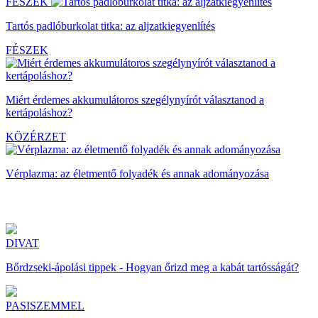
FÉSZEK
Tartós padlóburkolat titka: az aljzatkiegyenlítés
FÉSZEK
Miért érdemes akkumulátoros szegélynyírót választanod a
kertápoláshoz?
KÖZÉRZET
Vérplazma: az életmentő folyadék és annak adományozása
DIVAT
Bőrdzseki-ápolási tippek - Hogyan őrizd meg a kabát tartósságát?
PASISZEMMEL