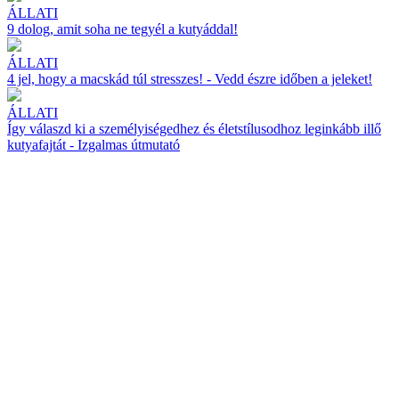
ÁLLATI
9 dolog, amit soha ne tegyél a kutyáddal!
ÁLLATI
4 jel, hogy a macskád túl stresszes! - Vedd észre időben a jeleket!
ÁLLATI
Így válaszd ki a személyiségedhez és életstílusodhoz leginkább illő
kutyafajtát - Izgalmas útmutató