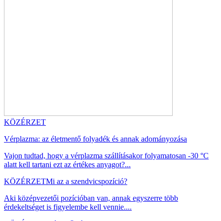
KÖZÉRZET
Vérplazma: az életmentő folyadék és annak adományozása
Vajon tudtad, hogy a vérplazma szállításakor folyamatosan -30 °C
alatt kell tartani ezt az értékes anyagot?...
KÖZÉRZET
Mi az a szendvicspozíció?
Aki középvezetői pozícióban van, annak egyszerre több
érdekeltséget is figyelembe kell vennie....