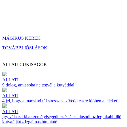
MÁGIKUS KERÉK
TOVÁBBI JÓSLÁSOK
ÁLLATI CUKISÁGOK
ÁLLATI
9 dolog, amit soha ne tegyél a kutyáddal!
ÁLLATI
4 jel, hogy a macskád túl stresszes! - Vedd észre időben a jeleket!
ÁLLATI
Így válaszd ki a személyiségedhez és életstílusodhoz leginkább illő
kutyafajtát - Izgalmas útmutató