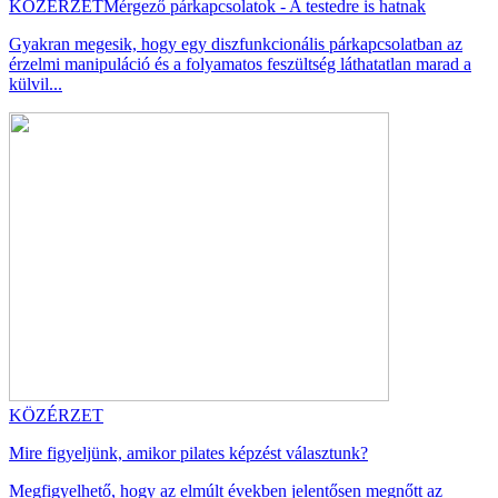
KÖZÉRZET
Mérgező párkapcsolatok - A testedre is hatnak
Gyakran megesik, hogy egy diszfunkcionális párkapcsolatban az
érzelmi manipuláció és a folyamatos feszültség láthatatlan marad a
külvil...
KÖZÉRZET
Mire figyeljünk, amikor pilates képzést választunk?
Megfigyelhető, hogy az elmúlt években jelentősen megnőtt az