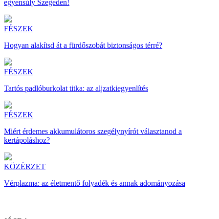
egyensúly Szegeden!
FÉSZEK
Hogyan alakítsd át a fürdőszobát biztonságos térré?
FÉSZEK
Tartós padlóburkolat titka: az aljzatkiegyenlítés
FÉSZEK
Miért érdemes akkumulátoros szegélynyírót választanod a
kertápoláshoz?
KÖZÉRZET
Vérplazma: az életmentő folyadék és annak adományozása