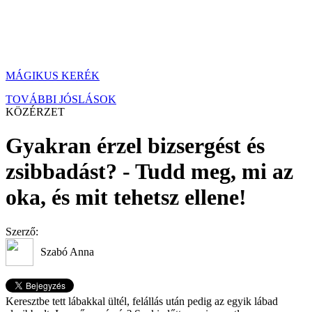
MÁGIKUS KERÉK
TOVÁBBI JÓSLÁSOK
KÖZÉRZET
Gyakran érzel bizsergést és
zsibbadást? - Tudd meg, mi az
oka, és mit tehetsz ellene!
Szerző:
Szabó Anna
Keresztbe tett lábakkal ültél, felállás után pedig az egyik lábad