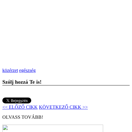
közérzet
egészség
Szólj hozzá Te is!
<< ELŐZŐ CIKK
KÖVETKEZŐ CIKK >>
OLVASS TOVÁBB!