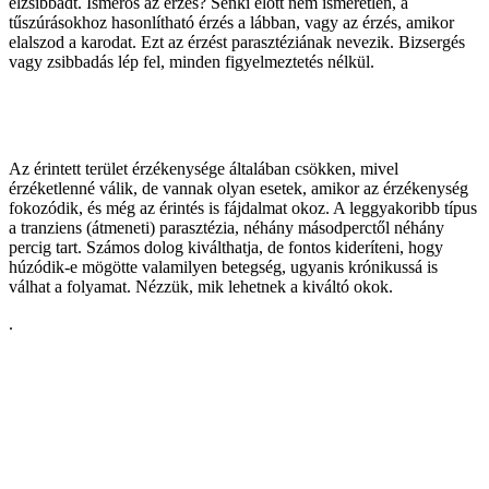
elzsibbadt. Ismerős az érzés? Senki előtt nem ismeretlen, a
tűszúrásokhoz hasonlítható érzés a lábban, vagy az érzés, amikor
elalszod a karodat. Ezt az érzést parasztéziának nevezik. Bizsergés
vagy zsibbadás lép fel, minden figyelmeztetés nélkül.
Az érintett terület érzékenysége általában csökken, mivel
érzéketlenné válik, de vannak olyan esetek, amikor az érzékenység
fokozódik, és még az érintés is fájdalmat okoz. A leggyakoribb típus
a tranziens (átmeneti) parasztézia, néhány másodperctől néhány
percig tart. Számos dolog kiválthatja, de fontos kideríteni, hogy
húzódik-e mögötte valamilyen betegség, ugyanis krónikussá is
válhat a folyamat. Nézzük, mik lehetnek a kiváltó okok.
.