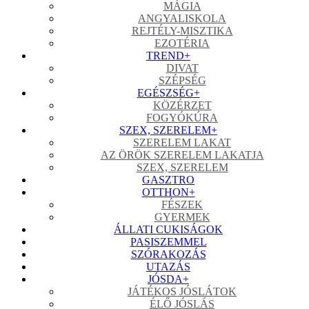
MÁGIA
ANGYALISKOLA
REJTÉLY-MISZTIKA
EZOTÉRIA
TREND
+
DIVAT
SZÉPSÉG
EGÉSZSÉG
+
KÖZÉRZET
FOGYÓKÚRA
SZEX, SZERELEM
+
SZERELEM LAKAT
AZ ÖRÖK SZERELEM LAKATJA
SZEX, SZERELEM
GASZTRO
OTTHON
+
FÉSZEK
GYERMEK
ÁLLATI CUKISÁGOK
PASISZEMMEL
SZÓRAKOZÁS
UTAZÁS
JÓSDA
+
JÁTÉKOS JÓSLÁTOK
ÉLŐ JÓSLÁS