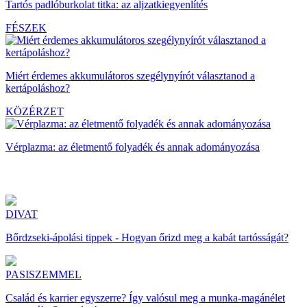
Tartós padlóburkolat titka: az aljzatkiegyenlítés
FÉSZEK
Miért érdemes akkumulátoros szegélynyírót választanod a
kertápoláshoz?
KÖZÉRZET
Vérplazma: az életmentő folyadék és annak adományozása
DIVAT
Bőrdzseki-ápolási tippek - Hogyan őrizd meg a kabát tartósságát?
PASISZEMMEL
Család és karrier egyszerre? Így valósul meg a munka-magánélet