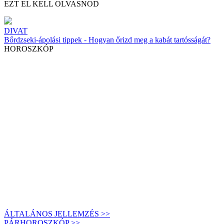
EZT EL KELL OLVASNOD
DIVAT
Bőrdzseki-ápolási tippek - Hogyan őrizd meg a kabát tartósságát?
HOROSZKÓP
ÁLTALÁNOS JELLEMZÉS >>
PÁRHOROSZKÓP >>