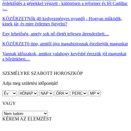
érdeklődés a gépekkel végzett - különösen a reformer és fél Cadillac
-...
KÖZÉRZET
Nők 40 kedvezményes nyugdíj - Hogyan működik,
kinek jár, és mire érdemes figyelni?
Egy lehetőség, amely sok nő életét teljesen átrendezheti....
KÖZÉRZET
6 tipp, amitől újra magabiztosnak érezhetjük magunkat
Vannak időszakok, amikor valahogy kevésbé érezzük jól magunkat
a bőrünkben....
SZEMÉLYRE SZABOTT HOROSZKÓP
Adja meg születési időpontját!
VAGY
KÉREM AZ ELEMZÉST