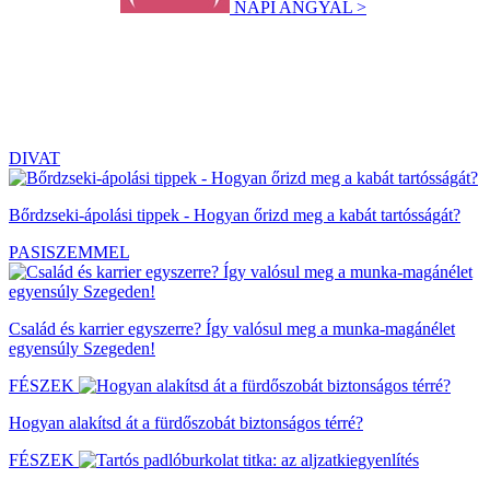
NAPI ANGYAL >
DIVAT
Bőrdzseki-ápolási tippek - Hogyan őrizd meg a kabát tartósságát?
PASISZEMMEL
Család és karrier egyszerre? Így valósul meg a munka-magánélet
egyensúly Szegeden!
FÉSZEK
Hogyan alakítsd át a fürdőszobát biztonságos térré?
FÉSZEK