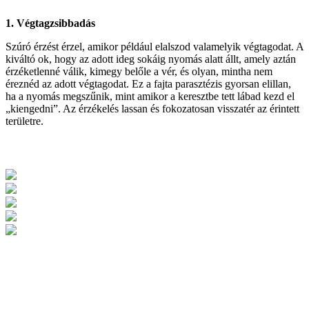
1. Végtagzsibbadás
Szúró érzést érzel, amikor például elalszod valamelyik végtagodat. A
kiváltó ok, hogy az adott ideg sokáig nyomás alatt állt, amely aztán
érzéketlenné válik, kimegy belőle a vér, és olyan, mintha nem
éreznéd az adott végtagodat. Ez a fajta parasztézis gyorsan elillan,
ha a nyomás megszűnik, mint amikor a keresztbe tett lábad kezd el
„kiengedni”. Az érzékelés lassan és fokozatosan visszatér az érintett
területre.