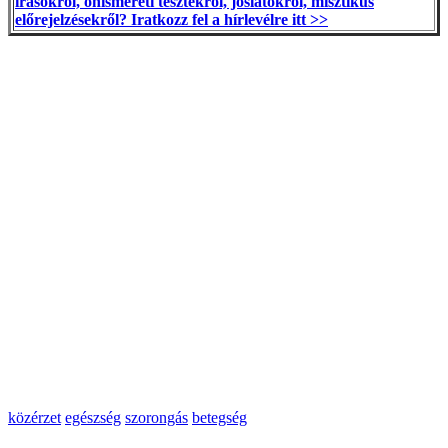
írásokról, önismereti tesztekről, jóslatokról, misztikus
előrejelzésekről? Iratkozz fel a hírlevélre itt >>
közérzet
egészség
szorongás
betegség