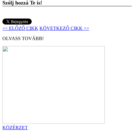
Szólj hozzá Te is!
<< ELŐZŐ CIKK
KÖVETKEZŐ CIKK >>
OLVASS TOVÁBB!
KÖZÉRZET