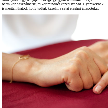
bármikor használhatsz, mikor mindkét kezed szabad. Gyerekeknek
is megtaníthatod, hogy tudják kezelni a saját érzelmi állapotukat.