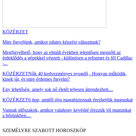
KÖZÉRZET
Mire figyeljünk, amikor pilates képzést választunk?
Megfigyelhető, hogy az elmúlt években jelentősen megnőtt az
érdeklődés a gépekkel végzett - különösen a reformer és fél Cadillac
-...
KÖZÉRZET
Nők 40 kedvezményes nyugdíj - Hogyan működik,
kinek jár, és mire érdemes figyelni?
Egy lehetőség, amely sok nő életét teljesen átrendezheti....
KÖZÉRZET
6 tipp, amitől újra magabiztosnak érezhetjük magunkat
Vannak időszakok, amikor valahogy kevésbé érezzük jól magunkat
a bőrünkben....
SZEMÉLYRE SZABOTT HOROSZKÓP