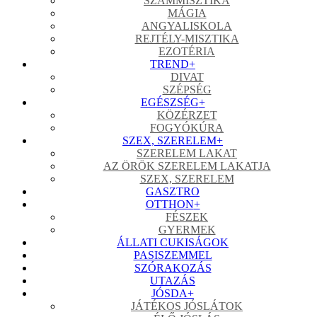
SZÁMMISZTIKA
MÁGIA
ANGYALISKOLA
REJTÉLY-MISZTIKA
EZOTÉRIA
TREND
+
DIVAT
SZÉPSÉG
EGÉSZSÉG
+
KÖZÉRZET
FOGYÓKÚRA
SZEX, SZERELEM
+
SZERELEM LAKAT
AZ ÖRÖK SZERELEM LAKATJA
SZEX, SZERELEM
GASZTRO
OTTHON
+
FÉSZEK
GYERMEK
ÁLLATI CUKISÁGOK
PASISZEMMEL
SZÓRAKOZÁS
UTAZÁS
JÓSDA
+
JÁTÉKOS JÓSLÁTOK