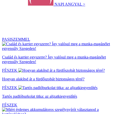
NAPI ANGYAL >
PASISZEMMEL
Család és karrier egyszerre? Így valósul meg a munka-magánélet
egyensúly Szegeden!
FÉSZEK
Hogyan alakítsd át a fürdőszobát biztonságos térré?
FÉSZEK
Tartós padlóburkolat titka: az aljzatkiegyenlítés
FÉSZEK