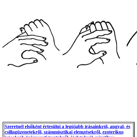
Szeretnél elsőként értesülni a legújabb írásainkról, angyal- és
csillagüzenetekről, számmisztikai elemzésekről, ezoterikus