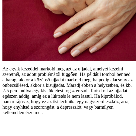
Az egyik kezeddel markold meg azt az ujjadat, amelyet kezelni
szeretnél, az adott problémától függően. Ha például tombol benned
a harag, akkor a középső ujjadat markold meg, ha pedig alacsony az
önbecsülésed, akkor a kisujjadat. Maradj ebben a helyzetben, és kb.
2-5 perc múlva egy kis lüktetést fogsz érezni. Tartsd ott az ujjadat
egészen addig, amíg ez a lüktetés le nem lassul. Ha kipróbálod,
hamar rájössz, hogy ez az ősi technika egy nagyszerű eszköz, arra,
hogy enyhítsd a szorongást, a depressziót, vagy bármilyen
kellemetlen érzelmet.