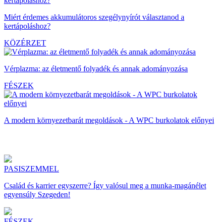
Miért érdemes akkumulátoros szegélynyírót választanod a
kertápoláshoz?
KÖZÉRZET
Vérplazma: az életmentő folyadék és annak adományozása
FÉSZEK
A modern környezetbarát megoldások - A WPC burkolatok előnyei
PASISZEMMEL
Család és karrier egyszerre? Így valósul meg a munka-magánélet
egyensúly Szegeden!
FÉSZEK