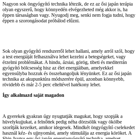
Nagyon sok öngyógyító technika létezik, de ez az ősi japán terápia
olyan egyszerű, hogy könnyedén elvégezheted még akkor is, ha
éppen társaságban vagy. Nyugodj meg, senki nem fogja tudni, hogy
éppen a szorongásodat próbálod elűzni.
Sok olyan gyógyító rendszerről lehet hallani, amely arról szól, hogy
a test energiáját felhasználva lehet kezelni a betegségeket, vagy
érzelmi problémákat. A hindu, ázsiai, görög, tibeti és mediterrán
gyógyító bölcsesség hisz az élet energiáiban, amelyekkel
egyensúlyba hozzuk és összehangoljuk lényünket. Ez az ősi japán
technika az akupunktúra módszerére épül, azonban könnyebb,
rövidebb és már 2-5 perc elteltével hatékony lehet.
Így alkalmazd saját magadon
A gyerekek gyakran úgy nyugtatják magukat, hogy szopják a
hüvelykujjukat, a felnőttek pedig néha dörzsölik vagy ökölbe
szorítják kezeiket, amikor idegesek. Mindkét öngyógyító cselekedet
használ kéz- és ujjnyomást, amely stimulálja az energia köröket. A
Shin Jyutsu egy ősi japán energiagyógyító technika, amelyet