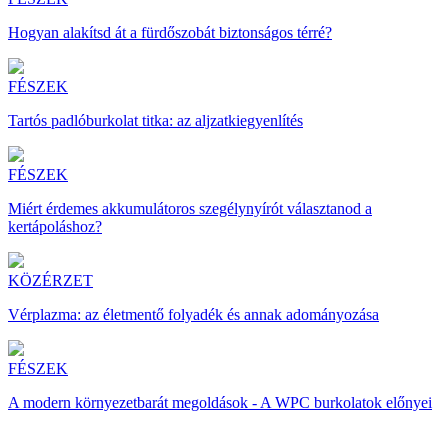
Hogyan alakítsd át a fürdőszobát biztonságos térré?
FÉSZEK
Tartós padlóburkolat titka: az aljzatkiegyenlítés
FÉSZEK
Miért érdemes akkumulátoros szegélynyírót választanod a
kertápoláshoz?
KÖZÉRZET
Vérplazma: az életmentő folyadék és annak adományozása
FÉSZEK
A modern környezetbarát megoldások - A WPC burkolatok előnyei