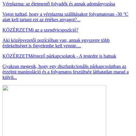
Vérplazma: az életmentő folyadék és annak adományozása
Vajon tudtad, hogy a vérplazma szállításakor folyamatosan -30 °C
alatt kell tartani ezt az értékes anyagot?...
KÖZÉRZET
Mi az a szendvicspozíció?
Aki középvezetői pozícióban van, annak egyszerre több
érdekeltséget is figyelembe kell vennie....
KÖZÉRZET
Mérgező párkapcsolatok - A testedre is hatnak
Gyakran megesik, hogy egy diszfunkcionális párkapcsolatban az
érzelmi manipuláció és a folyamatos feszültség láthatatlan marad a
külvil...