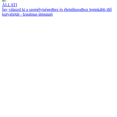
ÁLLATI
Így válaszd ki a személyiségedhez és életstílusodhoz leginkább illő
kutyafajtát - Izgalmas útmutató