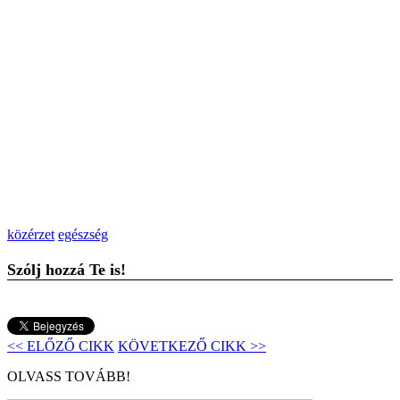
közérzet
egészség
Szólj hozzá Te is!
<< ELŐZŐ CIKK
KÖVETKEZŐ CIKK >>
OLVASS TOVÁBB!