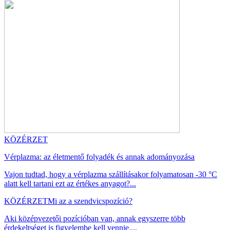
KÖZÉRZET
Vérplazma: az életmentő folyadék és annak adományozása
Vajon tudtad, hogy a vérplazma szállításakor folyamatosan -30 °C
alatt kell tartani ezt az értékes anyagot?...
KÖZÉRZET
Mi az a szendvicspozíció?
Aki középvezetői pozícióban van, annak egyszerre több
érdekeltséget is figyelembe kell vennie....