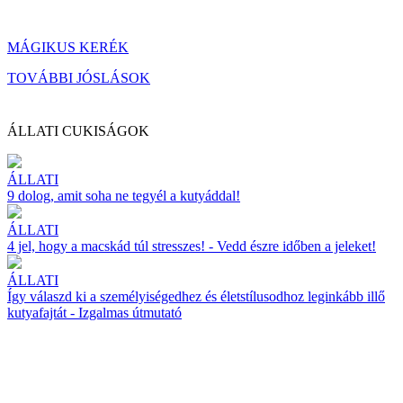
MÁGIKUS KERÉK
TOVÁBBI JÓSLÁSOK
ÁLLATI CUKISÁGOK
ÁLLATI
9 dolog, amit soha ne tegyél a kutyáddal!
ÁLLATI
4 jel, hogy a macskád túl stresszes! - Vedd észre időben a jeleket!
ÁLLATI
Így válaszd ki a személyiségedhez és életstílusodhoz leginkább illő
kutyafajtát - Izgalmas útmutató