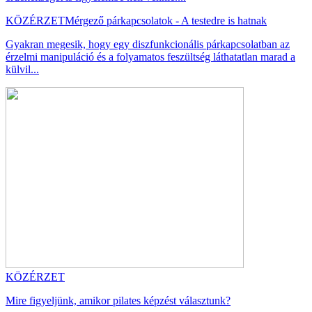
KÖZÉRZET
Mérgező párkapcsolatok - A testedre is hatnak
Gyakran megesik, hogy egy diszfunkcionális párkapcsolatban az
érzelmi manipuláció és a folyamatos feszültség láthatatlan marad a
külvil...
KÖZÉRZET
Mire figyeljünk, amikor pilates képzést választunk?