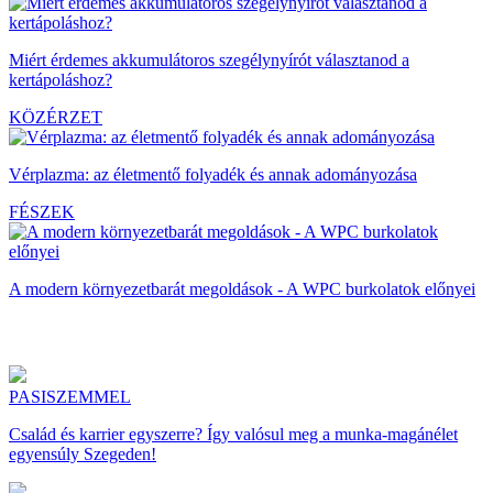
Miért érdemes akkumulátoros szegélynyírót választanod a
kertápoláshoz?
KÖZÉRZET
Vérplazma: az életmentő folyadék és annak adományozása
FÉSZEK
A modern környezetbarát megoldások - A WPC burkolatok előnyei
PASISZEMMEL
Család és karrier egyszerre? Így valósul meg a munka-magánélet
egyensúly Szegeden!