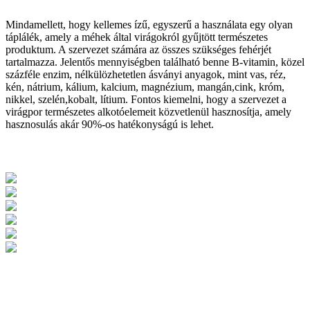
Mindamellett, hogy kellemes ízű, egyszerű a használata egy olyan
táplálék, amely a méhek által virágokról gyűjtött természetes
produktum. A szervezet számára az összes szükséges fehérjét
tartalmazza. Jelentős mennyiségben található benne B-vitamin, közel
százféle enzim, nélkülözhetetlen ásványi anyagok, mint vas, réz,
kén, nátrium, kálium, kalcium, magnézium, mangán,cink, króm,
nikkel, szelén,kobalt, lítium. Fontos kiemelni, hogy a szervezet a
virágpor természetes alkotóelemeit közvetlenül hasznosítja, amely
hasznosulás akár 90%-os hatékonyságú is lehet.