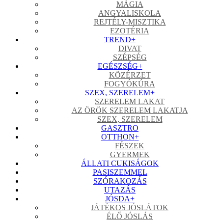
MÁGIA
ANGYALISKOLA
REJTÉLY-MISZTIKA
EZOTÉRIA
TREND
+
DIVAT
SZÉPSÉG
EGÉSZSÉG
+
KÖZÉRZET
FOGYÓKÚRA
SZEX, SZERELEM
+
SZERELEM LAKAT
AZ ÖRÖK SZERELEM LAKATJA
SZEX, SZERELEM
GASZTRO
OTTHON
+
FÉSZEK
GYERMEK
ÁLLATI CUKISÁGOK
PASISZEMMEL
SZÓRAKOZÁS
UTAZÁS
JÓSDA
+
JÁTÉKOS JÓSLÁTOK
ÉLŐ JÓSLÁS