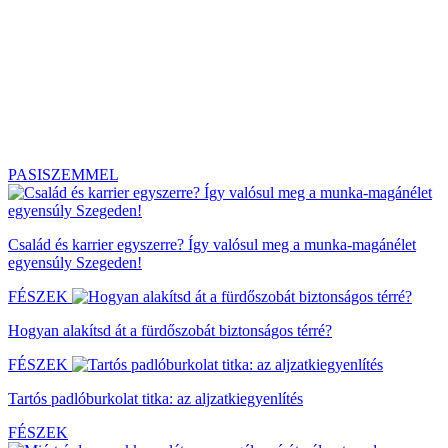
PASISZEMMEL
Család és karrier egyszerre? Így valósul meg a munka-magánélet
egyensúly Szegeden!
FÉSZEK
Hogyan alakítsd át a fürdőszobát biztonságos térré?
FÉSZEK
Tartós padlóburkolat titka: az aljzatkiegyenlítés
FÉSZEK