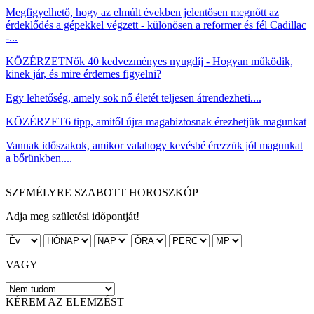
Megfigyelhető, hogy az elmúlt években jelentősen megnőtt az
érdeklődés a gépekkel végzett - különösen a reformer és fél Cadillac
-...
KÖZÉRZET
Nők 40 kedvezményes nyugdíj - Hogyan működik,
kinek jár, és mire érdemes figyelni?
Egy lehetőség, amely sok nő életét teljesen átrendezheti....
KÖZÉRZET
6 tipp, amitől újra magabiztosnak érezhetjük magunkat
Vannak időszakok, amikor valahogy kevésbé érezzük jól magunkat
a bőrünkben....
SZEMÉLYRE SZABOTT HOROSZKÓP
Adja meg születési időpontját!
VAGY
KÉREM AZ ELEMZÉST