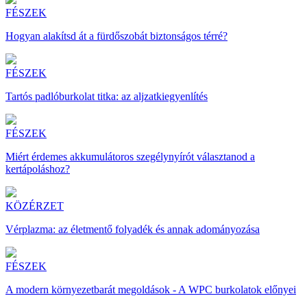
FÉSZEK
Hogyan alakítsd át a fürdőszobát biztonságos térré?
FÉSZEK
Tartós padlóburkolat titka: az aljzatkiegyenlítés
FÉSZEK
Miért érdemes akkumulátoros szegélynyírót választanod a
kertápoláshoz?
KÖZÉRZET
Vérplazma: az életmentő folyadék és annak adományozása
FÉSZEK
A modern környezetbarát megoldások - A WPC burkolatok előnyei