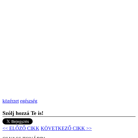
közérzet
egészség
Szólj hozzá Te is!
<< ELŐZŐ CIKK
KÖVETKEZŐ CIKK >>