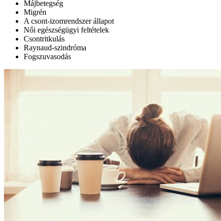
Májbetegség
Migrén
A csont-izomrendszer állapot
Női egészségügyi feltételek
Csontritkulás
Raynaud-szindróma
Fogszuvasodás