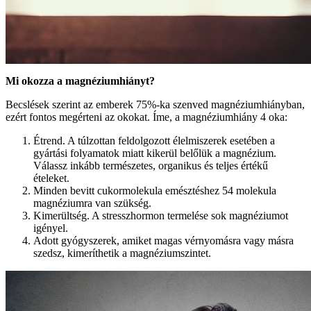
Mi okozza a magnéziumhiányt?
Becslések szerint az emberek 75%-ka szenved magnéziumhiányban,
ezért fontos megérteni az okokat. Íme, a magnéziumhiány 4 oka:
Étrend. A túlzottan feldolgozott élelmiszerek esetében a
gyártási folyamatok miatt kikerül belőlük a magnézium.
Válassz inkább természetes, organikus és teljes értékű
ételeket.
Minden bevitt cukormolekula emésztéshez 54 molekula
magnéziumra van szükség.
Kimerültség. A stresszhormon termelése sok magnéziumot
igényel.
Adott gyógyszerek, amiket magas vérnyomásra vagy másra
szedsz, kimeríthetik a magnéziumszintet.