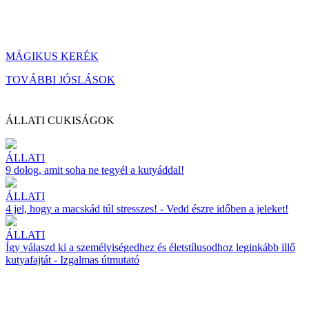
MÁGIKUS KERÉK
TOVÁBBI JÓSLÁSOK
ÁLLATI CUKISÁGOK
ÁLLATI
9 dolog, amit soha ne tegyél a kutyáddal!
ÁLLATI
4 jel, hogy a macskád túl stresszes! - Vedd észre időben a jeleket!
ÁLLATI
Így válaszd ki a személyiségedhez és életstílusodhoz leginkább illő
kutyafajtát - Izgalmas útmutató