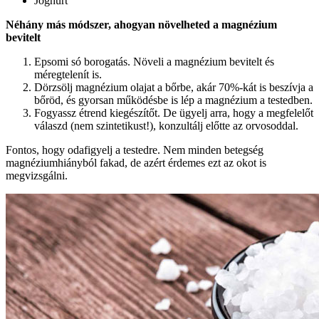
Joghurt
Néhány más módszer, ahogyan növelheted a magnézium
bevitelt
Epsomi só borogatás. Növeli a magnézium bevitelt és
méregtelenít is.
Dörzsölj magnézium olajat a bőrbe, akár 70%-kát is beszívja a
bőröd, és gyorsan működésbe is lép a magnézium a testedben.
Fogyassz étrend kiegészítőt. De ügyelj arra, hogy a megfelelőt
válaszd (nem szintetikust!), konzultálj előtte az orvosoddal.
Fontos, hogy odafigyelj a testedre. Nem minden betegség
magnéziumhiányból fakad, de azért érdemes ezt az okot is
megvizsgálni.