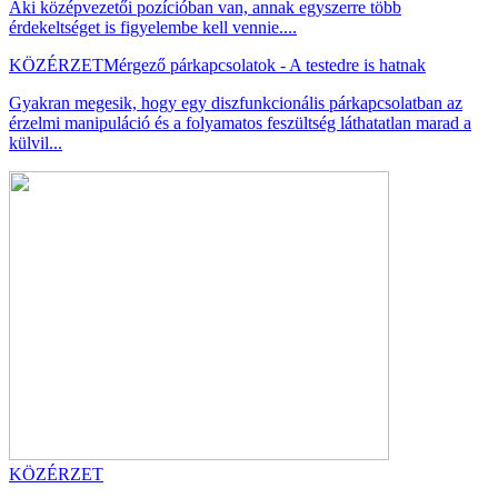
Aki középvezetői pozícióban van, annak egyszerre több
érdekeltséget is figyelembe kell vennie....
KÖZÉRZET
Mérgező párkapcsolatok - A testedre is hatnak
Gyakran megesik, hogy egy diszfunkcionális párkapcsolatban az
érzelmi manipuláció és a folyamatos feszültség láthatatlan marad a
külvil...
KÖZÉRZET