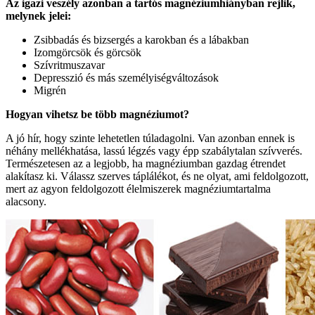
Az igazi veszély azonban a tartós magnéziumhiányban rejlik,
melynek jelei:
Zsibbadás és bizsergés a karokban és a lábakban
Izomgörcsök és görcsök
Szívritmuszavar
Depresszió és más személyiségváltozások
Migrén
Hogyan vihetsz be több magnéziumot?
A jó hír, hogy szinte lehetetlen túladagolni. Van azonban ennek is
néhány mellékhatása, lassú légzés vagy épp szabálytalan szívverés.
Természetesen az a legjobb, ha magnéziumban gazdag étrendet
alakítasz ki. Válassz szerves táplálékot, és ne olyat, ami feldolgozott,
mert az agyon feldolgozott élelmiszerek magnéziumtartalma
alacsony.