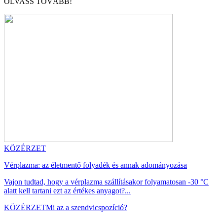
OLVASS TOVÁBB!
KÖZÉRZET
Vérplazma: az életmentő folyadék és annak adományozása
Vajon tudtad, hogy a vérplazma szállításakor folyamatosan -30 °C
alatt kell tartani ezt az értékes anyagot?...
KÖZÉRZET
Mi az a szendvicspozíció?