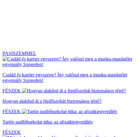
PASISZEMMEL
Család és karrier egyszerre? Így valósul meg a munka-magánélet
egyensúly Szegeden!
FÉSZEK
Hogyan alakítsd át a fürdőszobát biztonságos térré?
FÉSZEK
Tartós padlóburkolat titka: az aljzatkiegyenlítés
FÉSZEK