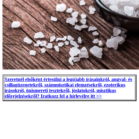
Szeretnél elsőként értesülni a legújabb írásainkról, angyal- és
csillagüzenetekről, számmisztikai elemzésekről, ezoterikus
írásokról, önismereti tesztekről, jóslatokról, misztikus
előrejelzésekről? Iratkozz fel a hírlevélre itt >>