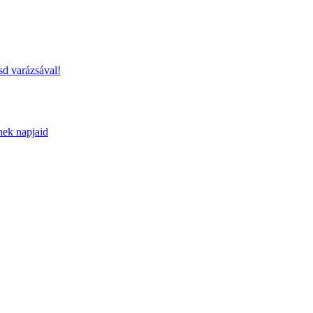
sd varázsával!
nek napjaid