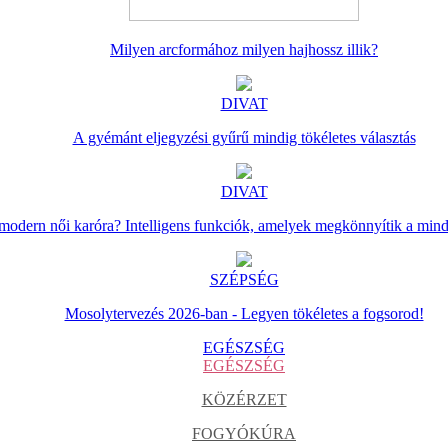
Milyen arcformához milyen hajhossz illik?
DIVAT
A gyémánt eljegyzési gyűrű mindig tökéletes választás
DIVAT
 modern női karóra? Intelligens funkciók, amelyek megkönnyítik a min
SZÉPSÉG
Mosolytervezés 2026-ban - Legyen tökéletes a fogsorod!
EGÉSZSÉG
EGÉSZSÉG
KÖZÉRZET
FOGYÓKÚRA