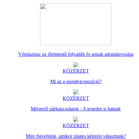
Vérplazma: az életmentő folyadék és annak adományozása
KÖZÉRZET
Mi az a szendvicspozíció?
KÖZÉRZET
Mérgező párkapcsolatok - A testedre is hatnak
KÖZÉRZET
Mire figyeljünk, amikor pilates képzést választunk?