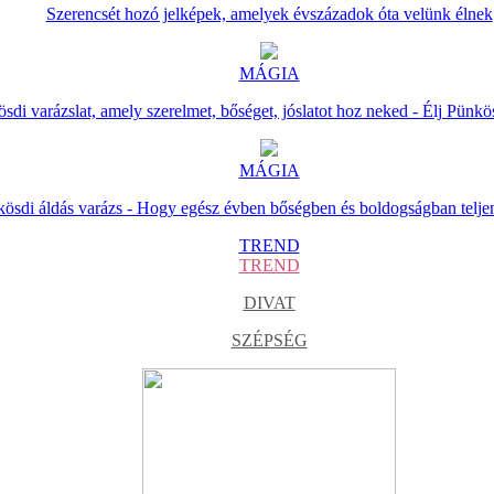
Szerencsét hozó jelképek, amelyek évszázadok óta velünk élnek
MÁGIA
sdi varázslat, amely szerelmet, bőséget, jóslatot hoz neked - Élj Pünkö
MÁGIA
ösdi áldás varázs - Hogy egész évben bőségben és boldogságban telje
TREND
TREND
DIVAT
SZÉPSÉG