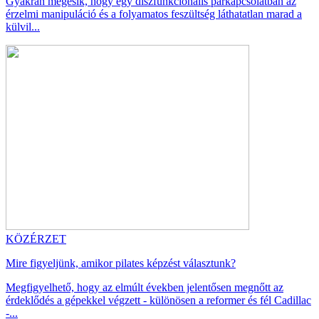
Gyakran megesik, hogy egy diszfunkcionális párkapcsolatban az
érzelmi manipuláció és a folyamatos feszültség láthatatlan marad a
külvil...
KÖZÉRZET
Mire figyeljünk, amikor pilates képzést választunk?
Megfigyelhető, hogy az elmúlt években jelentősen megnőtt az
érdeklődés a gépekkel végzett - különösen a reformer és fél Cadillac
-...