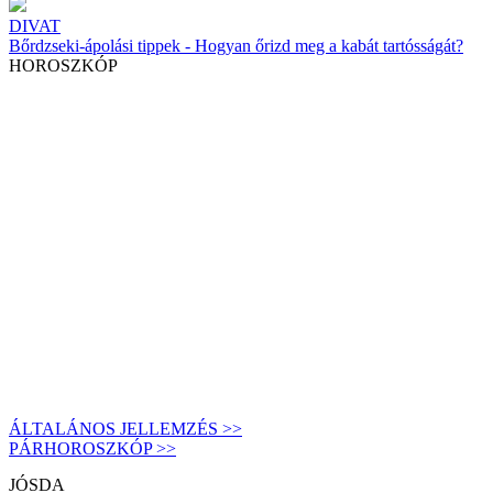
DIVAT
Bőrdzseki-ápolási tippek - Hogyan őrizd meg a kabát tartósságát?
HOROSZKÓP
ÁLTALÁNOS JELLEMZÉS >>
PÁRHOROSZKÓP >>
JÓSDA