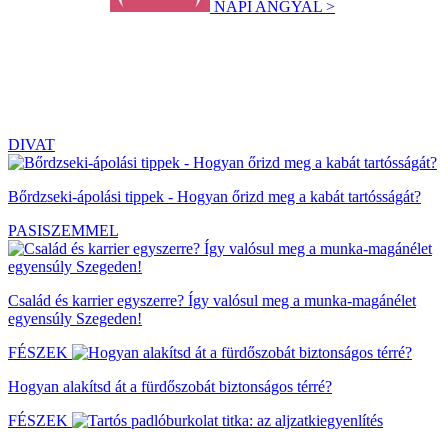
NAPI ANGYAL >
DIVAT
Bőrdzseki-ápolási tippek - Hogyan őrizd meg a kabát tartósságát?
PASISZEMMEL
Család és karrier egyszerre? Így valósul meg a munka-magánélet
egyensúly Szegeden!
FÉSZEK
Hogyan alakítsd át a fürdőszobát biztonságos térré?
FÉSZEK