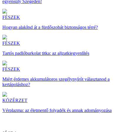
egyensúly Szegeden!
FÉSZEK
Hogyan alakítsd át a fürdőszobát biztonságos térré?
FÉSZEK
Tartós padlóburkolat titka: az aljzatkiegyenlítés
FÉSZEK
Miért érdemes akkumulátoros szegélynyírót választanod a
kertápoláshoz?
KÖZÉRZET
Vérplazma: az életmentő folyadék és annak adományozása