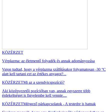
KÖZÉRZET
Vérplazma: az életmentő folyadék és annak adományozása
Vajon tudtad, hogy a vérplazma szállításakor folyamatosan -30 °C
alatt kell tartani ezt az értékes anyagot?...
KÖZÉRZET
Mi az a szendvicspozíció?
Aki középvezetői pozícióban van, annak egyszerre több
érdekeltséget is figyelembe kell vennie....
KÖZÉRZET
Mérgező párkapcsolatok - A testedre is hatnak