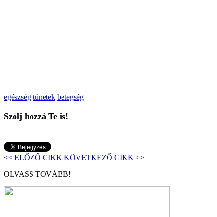
egészség
tünetek
betegség
Szólj hozzá Te is!
<< ELŐZŐ CIKK
KÖVETKEZŐ CIKK >>
OLVASS TOVÁBB!