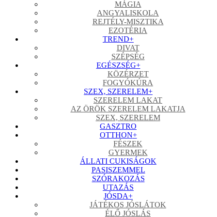
MÁGIA
ANGYALISKOLA
REJTÉLY-MISZTIKA
EZOTÉRIA
TREND
+
DIVAT
SZÉPSÉG
EGÉSZSÉG
+
KÖZÉRZET
FOGYÓKÚRA
SZEX, SZERELEM
+
SZERELEM LAKAT
AZ ÖRÖK SZERELEM LAKATJA
SZEX, SZERELEM
GASZTRO
OTTHON
+
FÉSZEK
GYERMEK
ÁLLATI CUKISÁGOK
PASISZEMMEL
SZÓRAKOZÁS
UTAZÁS
JÓSDA
+
JÁTÉKOS JÓSLÁTOK
ÉLŐ JÓSLÁS