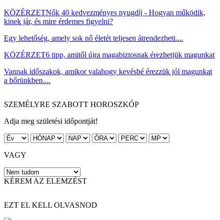
KÖZÉRZET
Nők 40 kedvezményes nyugdíj - Hogyan működik,
kinek jár, és mire érdemes figyelni?
Egy lehetőség, amely sok nő életét teljesen átrendezheti....
KÖZÉRZET
6 tipp, amitől újra magabiztosnak érezhetjük magunkat
Vannak időszakok, amikor valahogy kevésbé érezzük jól magunkat
a bőrünkben....
SZEMÉLYRE SZABOTT HOROSZKÓP
Adja meg születési időpontját!
VAGY
KÉREM AZ ELEMZÉST
EZT EL KELL OLVASNOD