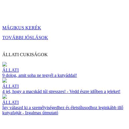
MÁGIKUS KERÉK
TOVÁBBI JÓSLÁSOK
ÁLLATI CUKISÁGOK
ÁLLATI
9 dolog, amit soha ne tegyél a kutyáddal!
ÁLLATI
4 jel, hogy a macskád túl stresszes! - Vedd észre időben a jeleket!
ÁLLATI
Így válaszd ki a személyiségedhez és életstílusodhoz leginkább illő
kutyafajtát - Izgalmas útmutató