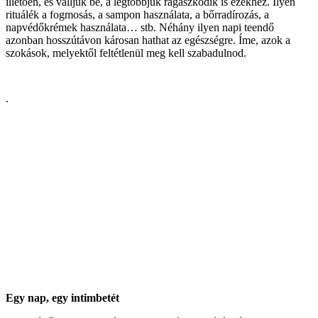
illetően, és valljuk be, a legtöbbjük ragaszkodik is ezekhez. Ilyen
rituálék a fogmosás, a sampon használata, a bőrradírozás, a
napvédőkrémek használata… stb. Néhány ilyen napi teendő
azonban hosszútávon károsan hathat az egészségre. Íme, azok a
szokások, melyektől feltétlenül meg kell szabadulnod.
.
Egy nap, egy intimbetét