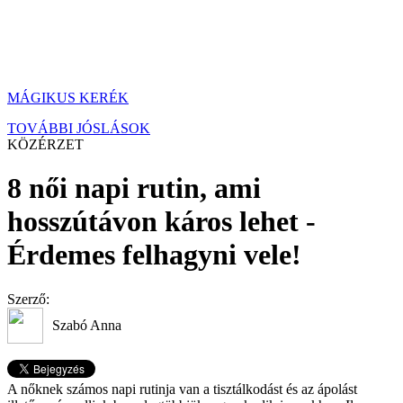
MÁGIKUS KERÉK
TOVÁBBI JÓSLÁSOK
KÖZÉRZET
8 női napi rutin, ami
hosszútávon káros lehet -
Érdemes felhagyni vele!
Szerző:
Szabó Anna
A nőknek számos napi rutinja van a tisztálkodást és az ápolást