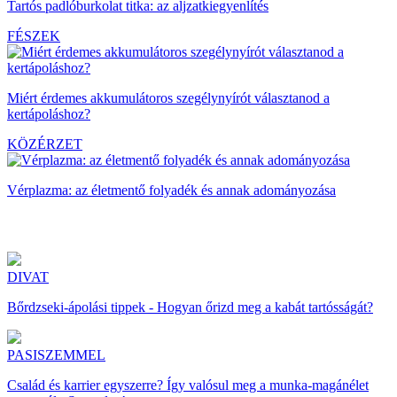
Tartós padlóburkolat titka: az aljzatkiegyenlítés
FÉSZEK
Miért érdemes akkumulátoros szegélynyírót választanod a
kertápoláshoz?
KÖZÉRZET
Vérplazma: az életmentő folyadék és annak adományozása
DIVAT
Bőrdzseki-ápolási tippek - Hogyan őrizd meg a kabát tartósságát?
PASISZEMMEL
Család és karrier egyszerre? Így valósul meg a munka-magánélet