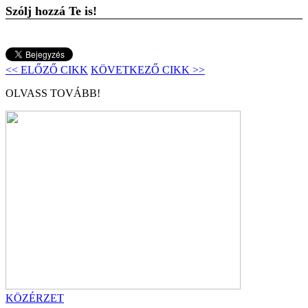
Szólj hozzá Te is!
<< ELŐZŐ CIKK
KÖVETKEZŐ CIKK >>
OLVASS TOVÁBB!
KÖZÉRZET