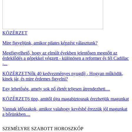
KÖZÉRZET
Mire figyeljünk, amikor pilates képzést választunk?
Megfigyelhető, hogy az elmúlt években jelentősen megnőtt az
érdeklődés a gépekkel végzett - különösen a reformer és fél Cadillac
-...
KÖZÉRZET
Nők 40 kedvezményes nyugdíj - Hogyan működik,
kinek jár, és mire érdemes figyelni?
Egy lehetőség, amely sok nő életét teljesen átrendezheti....
KÖZÉRZET
6 tipp, amitől újra magabiztosnak érezhetjük magunkat
Vannak időszakok, amikor valahogy kevésbé érezzük jól magunkat
a bőrünkben....
SZEMÉLYRE SZABOTT HOROSZKÓP