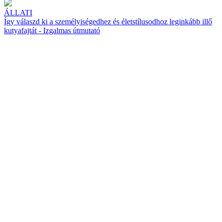
ÁLLATI
Így válaszd ki a személyiségedhez és életstílusodhoz leginkább illő
kutyafajtát - Izgalmas útmutató