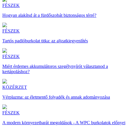
FÉSZEK
Hogyan alakítsd át a fürdőszobát biztonságos térré?
FÉSZEK
Tartós padlóburkolat titka: az aljzatkiegyenlítés
FÉSZEK
Miért érdemes akkumulátoros szegélynyírót választanod a
kertápoláshoz?
KÖZÉRZET
Vérplazma: az életmentő folyadék és annak adományozása
FÉSZEK
A modern környezetbarát megoldások - A WPC burkolatok előnyei