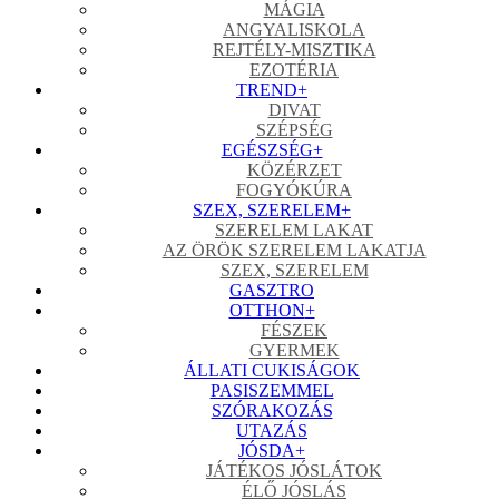
MÁGIA
ANGYALISKOLA
REJTÉLY-MISZTIKA
EZOTÉRIA
TREND
+
DIVAT
SZÉPSÉG
EGÉSZSÉG
+
KÖZÉRZET
FOGYÓKÚRA
SZEX, SZERELEM
+
SZERELEM LAKAT
AZ ÖRÖK SZERELEM LAKATJA
SZEX, SZERELEM
GASZTRO
OTTHON
+
FÉSZEK
GYERMEK
ÁLLATI CUKISÁGOK
PASISZEMMEL
SZÓRAKOZÁS
UTAZÁS
JÓSDA
+
JÁTÉKOS JÓSLÁTOK
ÉLŐ JÓSLÁS