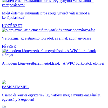
Miért érdemes akkumulátoros szegélynyírót választanod a
kertápoláshoz?
KÖZÉRZET
Vérplazma: az életmentő folyadék és annak adományozása
FÉSZEK
A modern környezetbarát megoldások - A WPC burkolatok előnyei
PASISZEMMEL
Család és karrier egyszerre? Így valósul meg a munka-magánélet
egyensúly Szegeden!