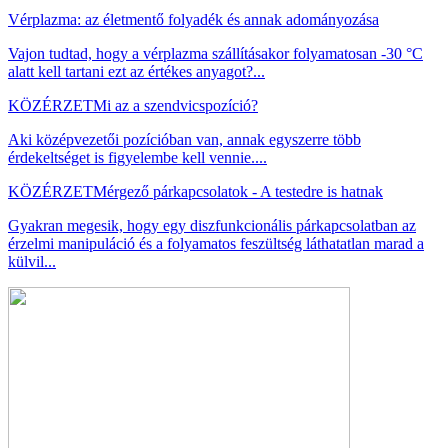
Vérplazma: az életmentő folyadék és annak adományozása
Vajon tudtad, hogy a vérplazma szállításakor folyamatosan -30 °C
alatt kell tartani ezt az értékes anyagot?...
KÖZÉRZET
Mi az a szendvicspozíció?
Aki középvezetői pozícióban van, annak egyszerre több
érdekeltséget is figyelembe kell vennie....
KÖZÉRZET
Mérgező párkapcsolatok - A testedre is hatnak
Gyakran megesik, hogy egy diszfunkcionális párkapcsolatban az
érzelmi manipuláció és a folyamatos feszültség láthatatlan marad a
külvil...