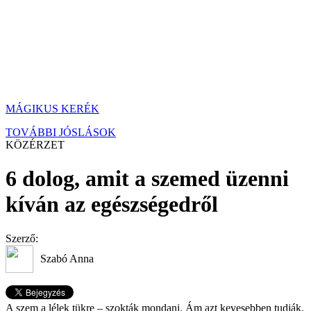
MÁGIKUS KERÉK
TOVÁBBI JÓSLÁSOK
KÖZÉRZET
6 dolog, amit a szemed üzenni
kíván az egészségedről
Szerző:
Szabó Anna
A szem a lélek tükre – szokták mondani. Ám azt kevesebben tudják,