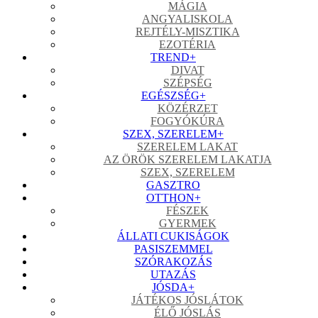
MÁGIA
ANGYALISKOLA
REJTÉLY-MISZTIKA
EZOTÉRIA
TREND
+
DIVAT
SZÉPSÉG
EGÉSZSÉG
+
KÖZÉRZET
FOGYÓKÚRA
SZEX, SZERELEM
+
SZERELEM LAKAT
AZ ÖRÖK SZERELEM LAKATJA
SZEX, SZERELEM
GASZTRO
OTTHON
+
FÉSZEK
GYERMEK
ÁLLATI CUKISÁGOK
PASISZEMMEL
SZÓRAKOZÁS
UTAZÁS
JÓSDA
+
JÁTÉKOS JÓSLÁTOK
ÉLŐ JÓSLÁS