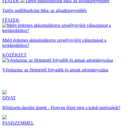
FÉSZEK
Tartós padlóburkolat titka: az aljzatkiegyenlítés
FÉSZEK
Miért érdemes akkumulátoros szegélynyírót választanod a
kertápoláshoz?
KÖZÉRZET
Vérplazma: az életmentő folyadék és annak adományozása
DIVAT
Bőrdzseki-ápolási tippek - Hogyan őrizd meg a kabát tartósságát?
PASISZEMMEL