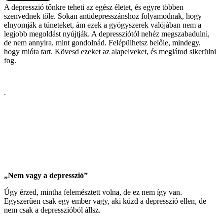
A depresszió tőnkre teheti az egész életet, és egyre többen
szenvednek tőle. Sokan antidepresszánshoz folyamodnak, hogy
elnyomják a tüneteket, ám ezek a gyógyszerek valójában nem a
legjobb megoldást nyújtják. A depressziótól nehéz megszabadulni,
de nem annyira, mint gondolnád. Felépülhetsz belőle, mindegy,
hogy mióta tart. Kövesd ezeket az alapelveket, és meglátod sikerülni
fog.
.
„Nem vagy a depresszió”
Úgy érzed, mintha felemésztett volna, de ez nem így van.
Egyszerűen csak egy ember vagy, aki küzd a depresszió ellen, de
nem csak a depresszióból állsz.