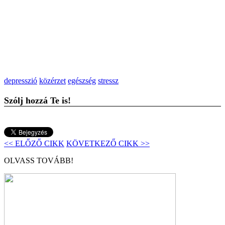
depresszió
közérzet
egészség
stressz
Szólj hozzá Te is!
<< ELŐZŐ CIKK
KÖVETKEZŐ CIKK >>
OLVASS TOVÁBB!