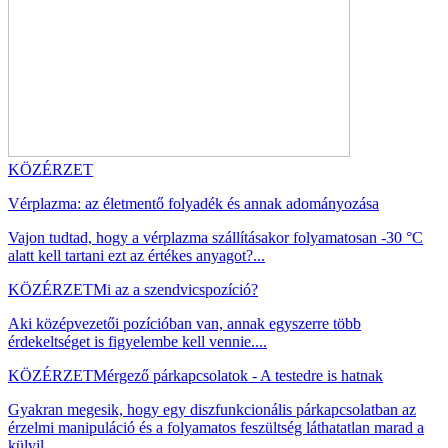
KÖZÉRZET
Vérplazma: az életmentő folyadék és annak adományozása
Vajon tudtad, hogy a vérplazma szállításakor folyamatosan -30 °C
alatt kell tartani ezt az értékes anyagot?...
KÖZÉRZET
Mi az a szendvicspozíció?
Aki középvezetői pozícióban van, annak egyszerre több
érdekeltséget is figyelembe kell vennie....
KÖZÉRZET
Mérgező párkapcsolatok - A testedre is hatnak
Gyakran megesik, hogy egy diszfunkcionális párkapcsolatban az
érzelmi manipuláció és a folyamatos feszültség láthatatlan marad a
külvil...