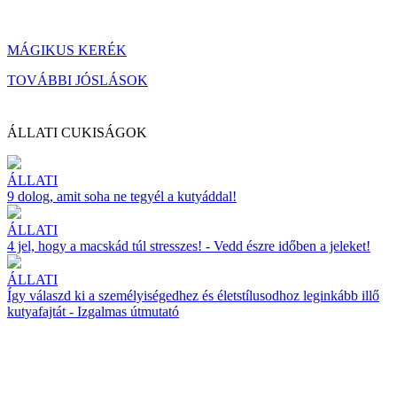
MÁGIKUS KERÉK
TOVÁBBI JÓSLÁSOK
ÁLLATI CUKISÁGOK
ÁLLATI
9 dolog, amit soha ne tegyél a kutyáddal!
ÁLLATI
4 jel, hogy a macskád túl stresszes! - Vedd észre időben a jeleket!
ÁLLATI
Így válaszd ki a személyiségedhez és életstílusodhoz leginkább illő
kutyafajtát - Izgalmas útmutató