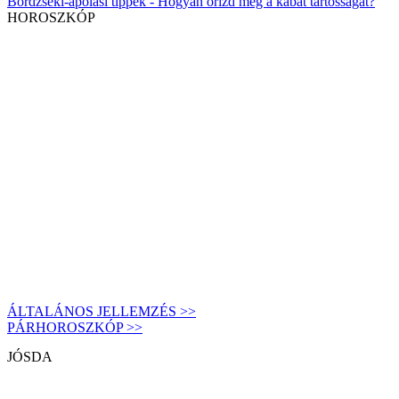
Bőrdzseki-ápolási tippek - Hogyan őrizd meg a kabát tartósságát?
HOROSZKÓP
ÁLTALÁNOS JELLEMZÉS >>
PÁRHOROSZKÓP >>
JÓSDA