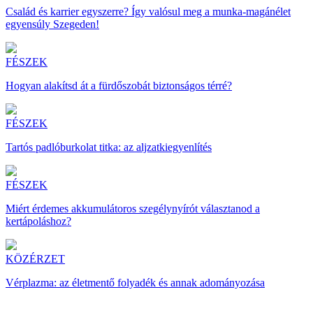
Család és karrier egyszerre? Így valósul meg a munka-magánélet
egyensúly Szegeden!
FÉSZEK
Hogyan alakítsd át a fürdőszobát biztonságos térré?
FÉSZEK
Tartós padlóburkolat titka: az aljzatkiegyenlítés
FÉSZEK
Miért érdemes akkumulátoros szegélynyírót választanod a
kertápoláshoz?
KÖZÉRZET
Vérplazma: az életmentő folyadék és annak adományozása