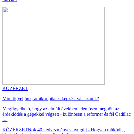
KÖZÉRZET
Mire figyeljünk, amikor pilates képzést választunk?
Megfigyelhető, hogy az elmúlt években jelentősen megnőtt az
érdeklődés a gépekkel végzett - különösen a reformer és fél Cadillac
-...
KÖZÉRZET
Nők 40 kedvezményes nyugdíj - Hogyan működik,