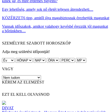
kinek jár, és mire érdemes figyelni?
Egy lehetőség, amely sok nő életét teljesen átrendezheti....
KÖZÉRZET
6 tipp, amitől újra magabiztosnak érezhetjük magunkat
Vannak időszakok, amikor valahogy kevésbé érezzük jól magunkat
a bőrünkben....
SZEMÉLYRE SZABOTT HOROSZKÓP
Adja meg születési időpontját!
VAGY
KÉREM AZ ELEMZÉST
EZT EL KELL OLVASNOD
DIVAT