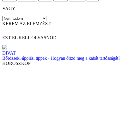
VAGY
KÉREM AZ ELEMZÉST
EZT EL KELL OLVASNOD
DIVAT
Bőrdzseki-ápolási tippek - Hogyan őrizd meg a kabát tartósságát?
HOROSZKÓP