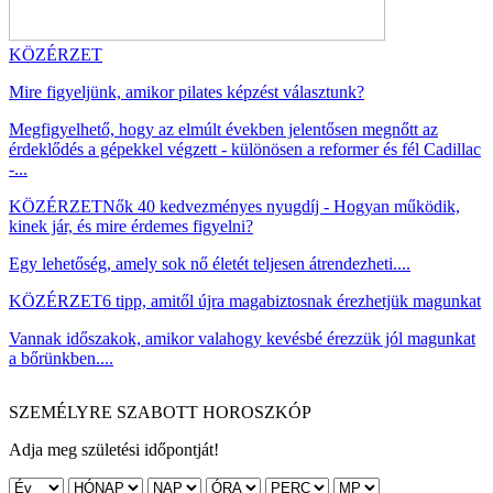
KÖZÉRZET
Mire figyeljünk, amikor pilates képzést választunk?
Megfigyelhető, hogy az elmúlt években jelentősen megnőtt az
érdeklődés a gépekkel végzett - különösen a reformer és fél Cadillac
-...
KÖZÉRZET
Nők 40 kedvezményes nyugdíj - Hogyan működik,
kinek jár, és mire érdemes figyelni?
Egy lehetőség, amely sok nő életét teljesen átrendezheti....
KÖZÉRZET
6 tipp, amitől újra magabiztosnak érezhetjük magunkat
Vannak időszakok, amikor valahogy kevésbé érezzük jól magunkat
a bőrünkben....
SZEMÉLYRE SZABOTT HOROSZKÓP
Adja meg születési időpontját!