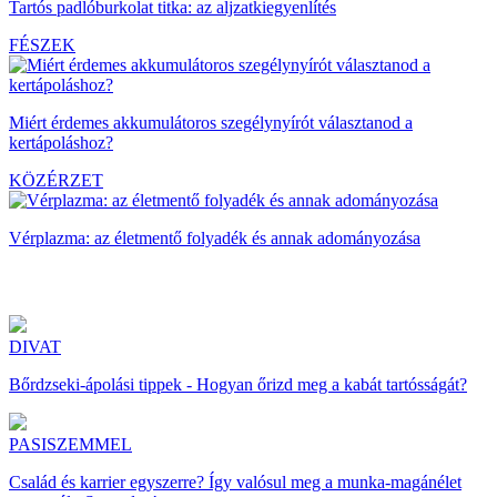
Tartós padlóburkolat titka: az aljzatkiegyenlítés
FÉSZEK
Miért érdemes akkumulátoros szegélynyírót választanod a
kertápoláshoz?
KÖZÉRZET
Vérplazma: az életmentő folyadék és annak adományozása
DIVAT
Bőrdzseki-ápolási tippek - Hogyan őrizd meg a kabát tartósságát?
PASISZEMMEL
Család és karrier egyszerre? Így valósul meg a munka-magánélet