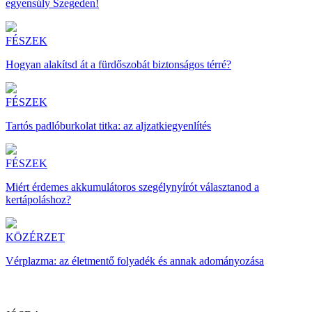
egyensúly Szegeden!
FÉSZEK
Hogyan alakítsd át a fürdőszobát biztonságos térré?
FÉSZEK
Tartós padlóburkolat titka: az aljzatkiegyenlítés
FÉSZEK
Miért érdemes akkumulátoros szegélynyírót választanod a
kertápoláshoz?
KÖZÉRZET
Vérplazma: az életmentő folyadék és annak adományozása