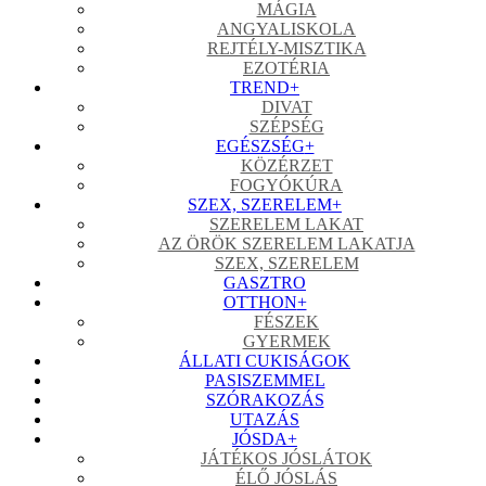
MÁGIA
ANGYALISKOLA
REJTÉLY-MISZTIKA
EZOTÉRIA
TREND
+
DIVAT
SZÉPSÉG
EGÉSZSÉG
+
KÖZÉRZET
FOGYÓKÚRA
SZEX, SZERELEM
+
SZERELEM LAKAT
AZ ÖRÖK SZERELEM LAKATJA
SZEX, SZERELEM
GASZTRO
OTTHON
+
FÉSZEK
GYERMEK
ÁLLATI CUKISÁGOK
PASISZEMMEL
SZÓRAKOZÁS
UTAZÁS
JÓSDA
+
JÁTÉKOS JÓSLÁTOK
ÉLŐ JÓSLÁS