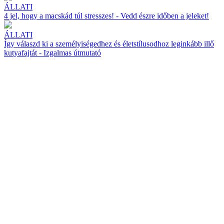
ÁLLATI
4 jel, hogy a macskád túl stresszes! - Vedd észre időben a jeleket!
ÁLLATI
Így válaszd ki a személyiségedhez és életstílusodhoz leginkább illő
kutyafajtát - Izgalmas útmutató