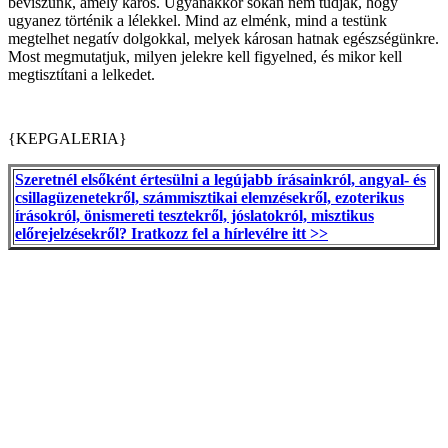
beviszünk, amely káros. Ugyanakkor sokan nem tudják, hogy
ugyanez történik a lélekkel. Mind az elménk, mind a testünk
megtelhet negatív dolgokkal, melyek károsan hatnak egészségünkre.
Most megmutatjuk, milyen jelekre kell figyelned, és mikor kell
megtisztítani a lelkedet.
{KEPGALERIA}
Szeretnél elsőként értesülni a legújabb írásainkról, angyal- és
csillagüzenetekről, számmisztikai elemzésekről, ezoterikus
írásokról, önismereti tesztekről, jóslatokról, misztikus
előrejelzésekről? Iratkozz fel a hírlevélre itt >>