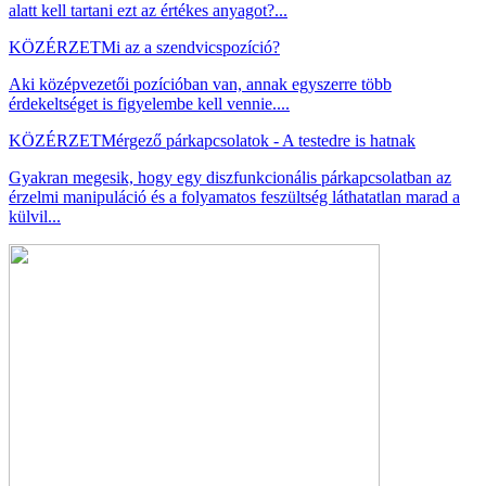
alatt kell tartani ezt az értékes anyagot?...
KÖZÉRZET
Mi az a szendvicspozíció?
Aki középvezetői pozícióban van, annak egyszerre több
érdekeltséget is figyelembe kell vennie....
KÖZÉRZET
Mérgező párkapcsolatok - A testedre is hatnak
Gyakran megesik, hogy egy diszfunkcionális párkapcsolatban az
érzelmi manipuláció és a folyamatos feszültség láthatatlan marad a
külvil...