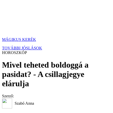
MÁGIKUS KERÉK
TOVÁBBI JÓSLÁSOK
HOROSZKÓP
Mivel teheted boldoggá a
pasidat? - A csillagjegye
elárulja
Szerző:
Szabó Anna