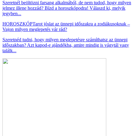
Szeretnél beöltözni farsang alkalmából, de nem tudod, hogy milyen
jelmez illene hozzád? Bízd a horoszkópodra! Válaszd ki, melyik
jegyben...
HOROSZKÓP
Tarot jóslat az ünnepi időszakra a zodiákusoknak –
Vajon milyen meglepetés vár rád?
Szeretnéd tudni, hogy milyen meglepetésre számíthatsz az ünnepi
időszakban? Azt kapod-e ajándékba, amire mindig is vágytál vagy
találk...