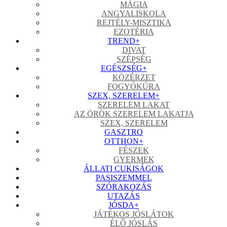
MÁGIA
ANGYALISKOLA
REJTÉLY-MISZTIKA
EZOTÉRIA
TREND
+
DIVAT
SZÉPSÉG
EGÉSZSÉG
+
KÖZÉRZET
FOGYÓKÚRA
SZEX, SZERELEM
+
SZERELEM LAKAT
AZ ÖRÖK SZERELEM LAKATJA
SZEX, SZERELEM
GASZTRO
OTTHON
+
FÉSZEK
GYERMEK
ÁLLATI CUKISÁGOK
PASISZEMMEL
SZÓRAKOZÁS
UTAZÁS
JÓSDA
+
JÁTÉKOS JÓSLÁTOK
ÉLŐ JÓSLÁS