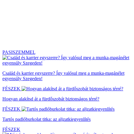
PASISZEMMEL
Család és karrier egyszerre? Így valósul meg a munka-magánélet
egyensúly Szegeden!
FÉSZEK
Hogyan alakítsd át a fürdőszobát biztonságos térré?
FÉSZEK
Tartós padlóburkolat titka: az aljzatkiegyenlítés
FÉSZEK