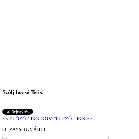
Szólj hozzá Te is!
<< ELŐZŐ CIKK
KÖVETKEZŐ CIKK >>
OLVASS TOVÁBB!