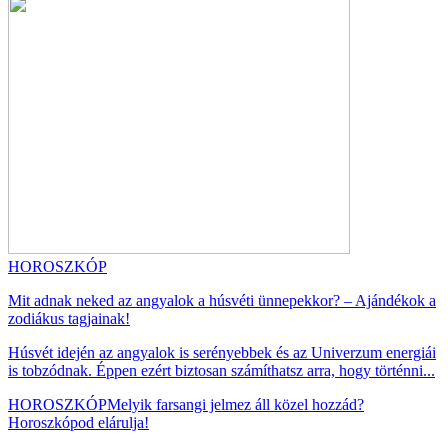
HOROSZKÓP
Mit adnak neked az angyalok a húsvéti ünnepekkor? – Ajándékok a
zodiákus tagjainak!
Húsvét idején az angyalok is serényebbek és az Univerzum energiái
is tobzódnak. Éppen ezért biztosan számíthatsz arra, hogy történni...
HOROSZKÓP
Melyik farsangi jelmez áll közel hozzád?
Horoszkópod elárulja!