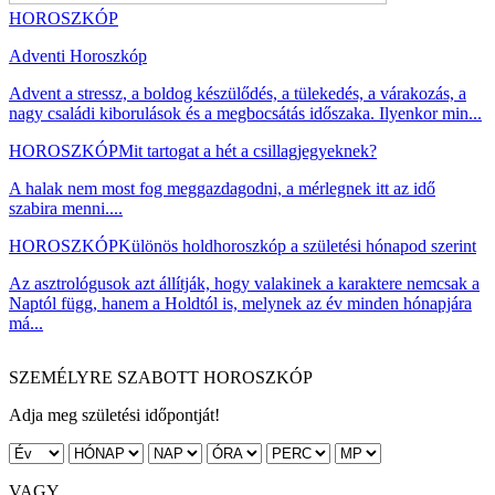
HOROSZKÓP
Adventi Horoszkóp
Advent a stressz, a boldog készülődés, a tülekedés, a várakozás, a
nagy családi kiborulások és a megbocsátás időszaka. Ilyenkor min...
HOROSZKÓP
Mit tartogat a hét a csillagjegyeknek?
A halak nem most fog meggazdagodni, a mérlegnek itt az idő
szabira menni....
HOROSZKÓP
Különös holdhoroszkóp a születési hónapod szerint
Az asztrológusok azt állítják, hogy valakinek a karaktere nemcsak a
Naptól függ, hanem a Holdtól is, melynek az év minden hónapjára
má...
SZEMÉLYRE SZABOTT HOROSZKÓP
Adja meg születési időpontját!
VAGY