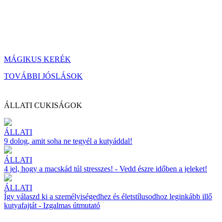
MÁGIKUS KERÉK
TOVÁBBI JÓSLÁSOK
ÁLLATI CUKISÁGOK
ÁLLATI
9 dolog, amit soha ne tegyél a kutyáddal!
ÁLLATI
4 jel, hogy a macskád túl stresszes! - Vedd észre időben a jeleket!
ÁLLATI
Így válaszd ki a személyiségedhez és életstílusodhoz leginkább illő
kutyafajtát - Izgalmas útmutató