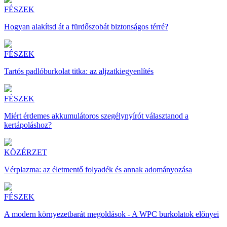
FÉSZEK
Hogyan alakítsd át a fürdőszobát biztonságos térré?
FÉSZEK
Tartós padlóburkolat titka: az aljzatkiegyenlítés
FÉSZEK
Miért érdemes akkumulátoros szegélynyírót választanod a
kertápoláshoz?
KÖZÉRZET
Vérplazma: az életmentő folyadék és annak adományozása
FÉSZEK
A modern környezetbarát megoldások - A WPC burkolatok előnyei