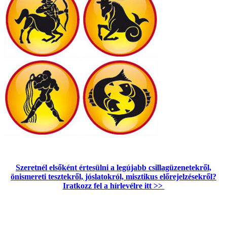
Szeretnél elsőként értesülni a legújabb csillagüzenetekről,
önismereti tesztekről, jóslatokról, misztikus előrejelzésekről?
Iratkozz fel a hírlevélre itt >>