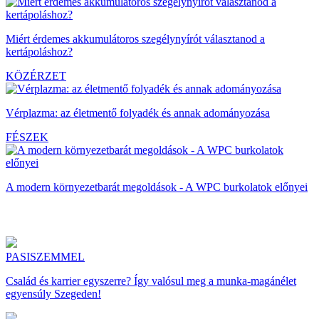
Miért érdemes akkumulátoros szegélynyírót választanod a
kertápoláshoz?
KÖZÉRZET
Vérplazma: az életmentő folyadék és annak adományozása
FÉSZEK
A modern környezetbarát megoldások - A WPC burkolatok előnyei
PASISZEMMEL
Család és karrier egyszerre? Így valósul meg a munka-magánélet
egyensúly Szegeden!