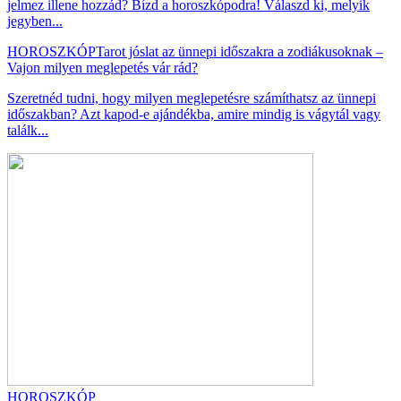
jelmez illene hozzád? Bízd a horoszkópodra! Válaszd ki, melyik
jegyben...
HOROSZKÓP
Tarot jóslat az ünnepi időszakra a zodiákusoknak –
Vajon milyen meglepetés vár rád?
Szeretnéd tudni, hogy milyen meglepetésre számíthatsz az ünnepi
időszakban? Azt kapod-e ajándékba, amire mindig is vágytál vagy
találk...
HOROSZKÓP