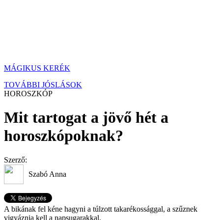
MÁGIKUS KERÉK
TOVÁBBI JÓSLÁSOK
HOROSZKÓP
Mit tartogat a jövő hét a
horoszkópoknak?
Szerző:
Szabó Anna
A bikának fel kéne hagyni a túlzott takarékossággal, a szűznek
vigyáznia kell a napsugarakkal.