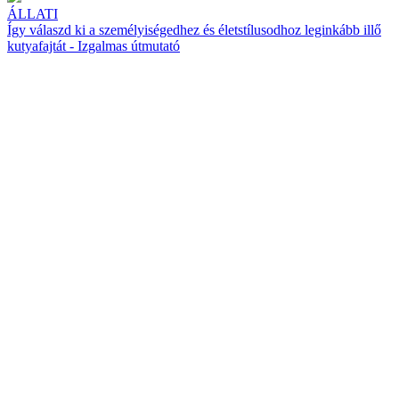
ÁLLATI
Így válaszd ki a személyiségedhez és életstílusodhoz leginkább illő
kutyafajtát - Izgalmas útmutató