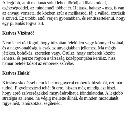
A legjobb, amit ma tanácsolni lehet, törődj a külalakoddal,
egészségeddel, az mindennél többet ér. Hajtasz, hajtasz - meg is van
az anyagi vonzata, de közben szúr a mellkasod, fáj a vállad, extrázik
a szíved. Ez utóbbi attól verjen gyorsabban, és rendszertelenül, hogy
egy pillantás fogva tart.
Kedves Vízöntő!
Nem lehet rád fogni, hogy túlzottan felelőtlen vagy könnyed volnál,
és a nagyvonalúság is csak az anyagiakban jellemez. Ma mégis
játékos, bohókás, szertelen vagy. Örülsz, hogy emberek között
lehetsz, és persze rögtön a társaság középpontjába kerülsz, hisz
hamar beleférkőzöl az emberek szívébe.
Kedves Halak!
Kicsinyeskedéssel nem lehet megnyerni emberek bizalmát, ezt már
tudod. Figyelmeztesd tehát őt erre, hiszen még mindig azt hiszi,
hogy apró szívességekkel megvásárolhatja jóindulatodat. A legjobb
stratégia az lenne, ha végig mellette állnál, és minden mozdulatát
figyelnéd, tanácsokkal segítenéd.