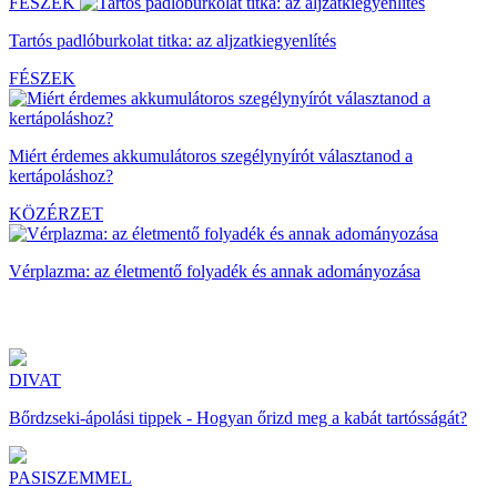
FÉSZEK
Tartós padlóburkolat titka: az aljzatkiegyenlítés
FÉSZEK
Miért érdemes akkumulátoros szegélynyírót választanod a
kertápoláshoz?
KÖZÉRZET
Vérplazma: az életmentő folyadék és annak adományozása
DIVAT
Bőrdzseki-ápolási tippek - Hogyan őrizd meg a kabát tartósságát?
PASISZEMMEL