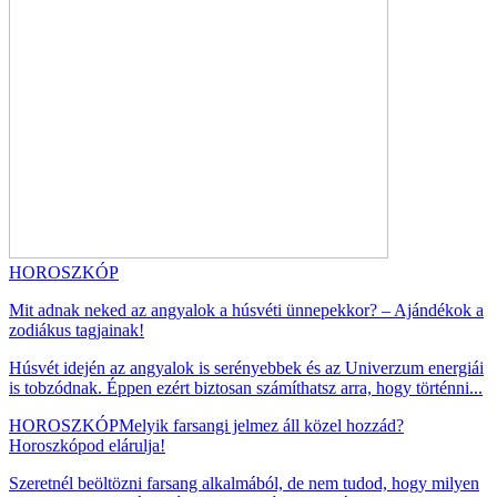
HOROSZKÓP
Mit adnak neked az angyalok a húsvéti ünnepekkor? – Ajándékok a
zodiákus tagjainak!
Húsvét idején az angyalok is serényebbek és az Univerzum energiái
is tobzódnak. Éppen ezért biztosan számíthatsz arra, hogy történni...
HOROSZKÓP
Melyik farsangi jelmez áll közel hozzád?
Horoszkópod elárulja!
Szeretnél beöltözni farsang alkalmából, de nem tudod, hogy milyen