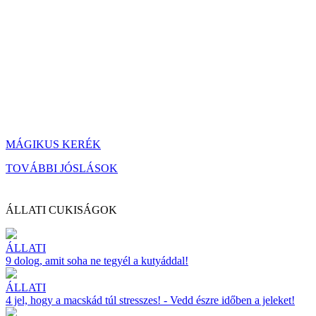
MÁGIKUS KERÉK
TOVÁBBI JÓSLÁSOK
ÁLLATI CUKISÁGOK
ÁLLATI
9 dolog, amit soha ne tegyél a kutyáddal!
ÁLLATI
4 jel, hogy a macskád túl stresszes! - Vedd észre időben a jeleket!