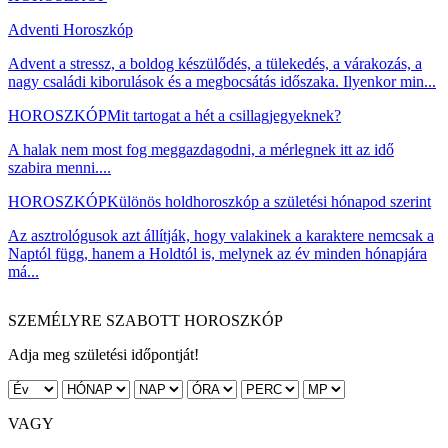
Adventi Horoszkóp
Advent a stressz, a boldog készülődés, a tülekedés, a várakozás, a
nagy családi kiborulások és a megbocsátás időszaka. Ilyenkor min...
HOROSZKÓP
Mit tartogat a hét a csillagjegyeknek?
A halak nem most fog meggazdagodni, a mérlegnek itt az idő
szabira menni....
HOROSZKÓP
Különös holdhoroszkóp a születési hónapod szerint
Az asztrológusok azt állítják, hogy valakinek a karaktere nemcsak a
Naptól függ, hanem a Holdtól is, melynek az év minden hónapjára
má...
SZEMÉLYRE SZABOTT HOROSZKÓP
Adja meg születési időpontját!
VAGY