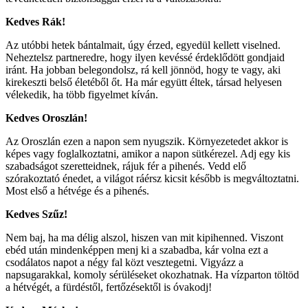
Kedves Rák!
Az utóbbi hetek bántalmait, úgy érzed, egyedül kellett viselned.
Neheztelsz partneredre, hogy ilyen kevéssé érdeklődött gondjaid
iránt. Ha jobban belegondolsz, rá kell jönnöd, hogy te vagy, aki
kirekeszti belső életéből őt. Ha már együtt éltek, társad helyesen
vélekedik, ha több figyelmet kíván.
Kedves Oroszlán!
Az Oroszlán ezen a napon sem nyugszik. Környezetedet akkor is
képes vagy foglalkoztatni, amikor a napon sütkérezel. Adj egy kis
szabadságot szeretteidnek, rájuk fér a pihenés. Vedd elő
szórakoztató énedet, a világot ráérsz kicsit később is megváltoztatni.
Most első a hétvége és a pihenés.
Kedves Szűz!
Nem baj, ha ma délig alszol, hiszen van mit kipihenned. Viszont
ebéd után mindenképpen menj ki a szabadba, kár volna ezt a
csodálatos napot a négy fal közt vesztegetni. Vigyázz a
napsugarakkal, komoly sérüléseket okozhatnak. Ha vízparton töltöd
a hétvégét, a fürdéstől, fertőzésektől is óvakodj!