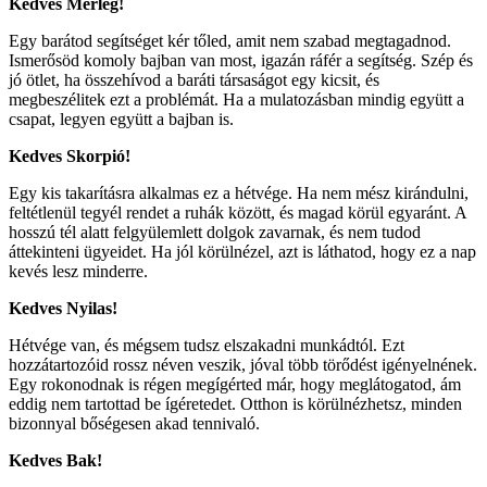
Kedves Mérleg!
Egy barátod segítséget kér tőled, amit nem szabad megtagadnod.
Ismerősöd komoly bajban van most, igazán ráfér a segítség. Szép és
jó ötlet, ha összehívod a baráti társaságot egy kicsit, és
megbeszélitek ezt a problémát. Ha a mulatozásban mindig együtt a
csapat, legyen együtt a bajban is.
Kedves Skorpió!
Egy kis takarításra alkalmas ez a hétvége. Ha nem mész kirándulni,
feltétlenül tegyél rendet a ruhák között, és magad körül egyaránt. A
hosszú tél alatt felgyülemlett dolgok zavarnak, és nem tudod
áttekinteni ügyeidet. Ha jól körülnézel, azt is láthatod, hogy ez a nap
kevés lesz minderre.
Kedves Nyilas!
Hétvége van, és mégsem tudsz elszakadni munkádtól. Ezt
hozzátartozóid rossz néven veszik, jóval több törődést igényelnének.
Egy rokonodnak is régen megígérted már, hogy meglátogatod, ám
eddig nem tartottad be ígéretedet. Otthon is körülnézhetsz, minden
bizonnyal bőségesen akad tennivaló.
Kedves Bak!