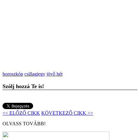
horoszkóp
csillagjegy
jövő hét
Szólj hozzá Te is!
<< ELŐZŐ CIKK
KÖVETKEZŐ CIKK >>
OLVASS TOVÁBB!