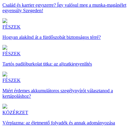
Család és karrier egyszerre? Így valósul meg a munka-magánélet
egyensúly Szegeden!
FÉSZEK
Hogyan alakítsd át a fürdőszobát biztonságos térré?
FÉSZEK
Tartós padlóburkolat titka: az aljzatkiegyenlítés
FÉSZEK
Miért érdemes akkumulátoros szegélynyírót választanod a
kertápoláshoz?
KÖZÉRZET
Vérplazma: az életmentő folyadék és annak adományozása