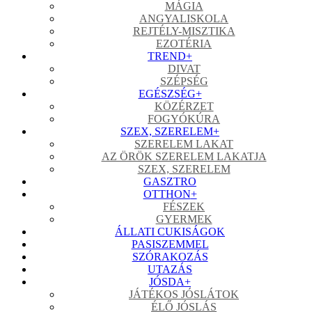
MÁGIA
ANGYALISKOLA
REJTÉLY-MISZTIKA
EZOTÉRIA
TREND
+
DIVAT
SZÉPSÉG
EGÉSZSÉG
+
KÖZÉRZET
FOGYÓKÚRA
SZEX, SZERELEM
+
SZERELEM LAKAT
AZ ÖRÖK SZERELEM LAKATJA
SZEX, SZERELEM
GASZTRO
OTTHON
+
FÉSZEK
GYERMEK
ÁLLATI CUKISÁGOK
PASISZEMMEL
SZÓRAKOZÁS
UTAZÁS
JÓSDA
+
JÁTÉKOS JÓSLÁTOK
ÉLŐ JÓSLÁS