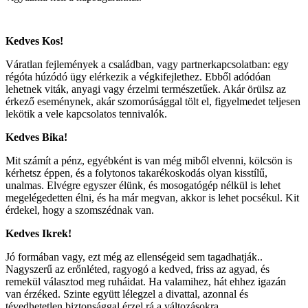
Kedves Kos!
Váratlan fejlemények a családban, vagy partnerkapcsolatban: egy
régóta húzódó ügy elérkezik a végkifejlethez. Ebből adódóan
lehetnek viták, anyagi vagy érzelmi természetűek. Akár örülsz az
érkező eseménynek, akár szomorúsággal tölt el, figyelmedet teljesen
lekötik a vele kapcsolatos tennivalók.
Kedves Bika!
Mit számít a pénz, egyébként is van még miből elvenni, kölcsön is
kérhetsz éppen, és a folytonos takarékoskodás olyan kisstílű,
unalmas. Elvégre egyszer élünk, és mosogatógép nélkül is lehet
megelégedetten élni, és ha már megvan, akkor is lehet pocsékul. Kit
érdekel, hogy a szomszédnak van.
Kedves Ikrek!
Jó formában vagy, ezt még az ellenségeid sem tagadhatják..
Nagyszerű az erőnléted, ragyogó a kedved, friss az agyad, és
remekül választod meg ruháidat. Ha valamihez, hát ehhez igazán
van érzéked. Szinte együtt lélegzel a divattal, azonnal és
tévedhetetlen biztonsággal érzel rá a változásokra.