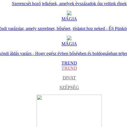
Szerencsét hozó jelképek, amelyek évszázadok óta velünk élnek
MÁGIA
sdi varázslat, amely szerelmet, bőséget, jóslatot hoz neked - Élj Pünkö
MÁGIA
ösdi áldás varázs - Hogy egész évben bőségben és boldogságban telje
TREND
TREND
DIVAT
SZÉPSÉG