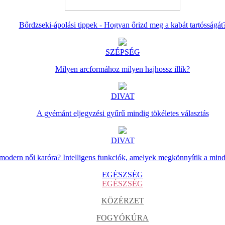
Bőrdzseki-ápolási tippek - Hogyan őrizd meg a kabát tartósságát
SZÉPSÉG
Milyen arcformához milyen hajhossz illik?
DIVAT
A gyémánt eljegyzési gyűrű mindig tökéletes választás
DIVAT
 modern női karóra? Intelligens funkciók, amelyek megkönnyítik a min
EGÉSZSÉG
EGÉSZSÉG
KÖZÉRZET
FOGYÓKÚRA