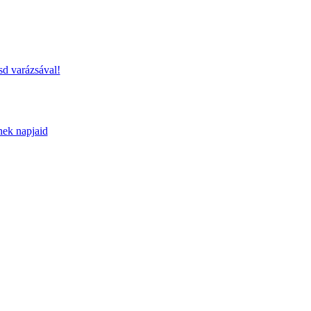
sd varázsával!
nek napjaid