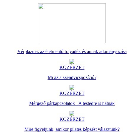
Vérplazma: az életmentő folyadék és annak adományozása
KÖZÉRZET
Mi az a szendvicspozíció?
KÖZÉRZET
Mérgező párkapcsolatok - A testedre is hatnak
KÖZÉRZET
Mire figyeljünk, amikor pilates képzést választunk?