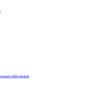
?
dennapi kihívásokat