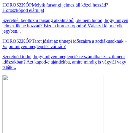
HOROSZKÓP
Melyik farsangi jelmez áll közel hozzád?
Horoszkópod elárulja!
Szeretnél beöltözni farsang alkalmából, de nem tudod, hogy milyen
jelmez illene hozzád? Bízd a horoszkópodra! Válaszd ki, melyik
jegyben...
HOROSZKÓP
Tarot jóslat az ünnepi időszakra a zodiákusoknak –
Vajon milyen meglepetés vár rád?
Szeretnéd tudni, hogy milyen meglepetésre számíthatsz az ünnepi
időszakban? Azt kapod-e ajándékba, amire mindig is vágytál vagy
találk...