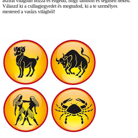
asztrál világban hozzá és engedd, hogy tanítson és segítsen neked.
Válaszd ki a csillagjegyedet és megtudod, ki a te személyes
mestered a varázs világból!