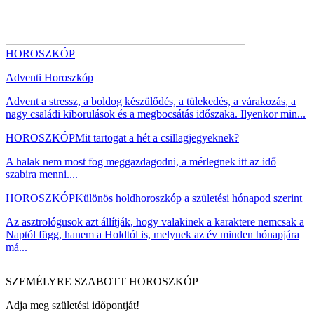
HOROSZKÓP
Adventi Horoszkóp
Advent a stressz, a boldog készülődés, a tülekedés, a várakozás, a
nagy családi kiborulások és a megbocsátás időszaka. Ilyenkor min...
HOROSZKÓP
Mit tartogat a hét a csillagjegyeknek?
A halak nem most fog meggazdagodni, a mérlegnek itt az idő
szabira menni....
HOROSZKÓP
Különös holdhoroszkóp a születési hónapod szerint
Az asztrológusok azt állítják, hogy valakinek a karaktere nemcsak a
Naptól függ, hanem a Holdtól is, melynek az év minden hónapjára
má...
SZEMÉLYRE SZABOTT HOROSZKÓP
Adja meg születési időpontját!