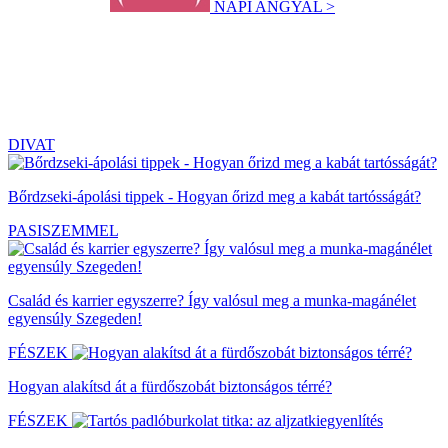
NAPI ANGYAL >
DIVAT
Bőrdzseki-ápolási tippek - Hogyan őrizd meg a kabát tartósságát?
PASISZEMMEL
Család és karrier egyszerre? Így valósul meg a munka-magánélet
egyensúly Szegeden!
FÉSZEK
Hogyan alakítsd át a fürdőszobát biztonságos térré?
FÉSZEK