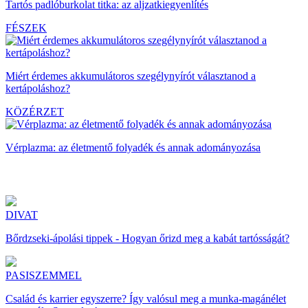
Tartós padlóburkolat titka: az aljzatkiegyenlítés
FÉSZEK
Miért érdemes akkumulátoros szegélynyírót választanod a
kertápoláshoz?
KÖZÉRZET
Vérplazma: az életmentő folyadék és annak adományozása
DIVAT
Bőrdzseki-ápolási tippek - Hogyan őrizd meg a kabát tartósságát?
PASISZEMMEL
Család és karrier egyszerre? Így valósul meg a munka-magánélet