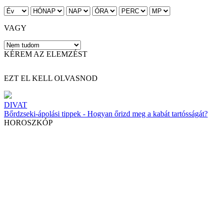
VAGY
KÉREM AZ ELEMZÉST
EZT EL KELL OLVASNOD
DIVAT
Bőrdzseki-ápolási tippek - Hogyan őrizd meg a kabát tartósságát?
HOROSZKÓP