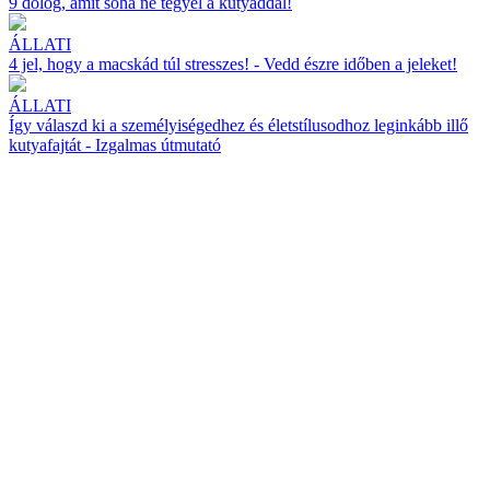
9 dolog, amit soha ne tegyél a kutyáddal!
ÁLLATI
4 jel, hogy a macskád túl stresszes! - Vedd észre időben a jeleket!
ÁLLATI
Így válaszd ki a személyiségedhez és életstílusodhoz leginkább illő
kutyafajtát - Izgalmas útmutató