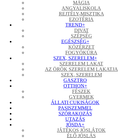
MÁGIA
ANGYALISKOLA
REJTÉLY-MISZTIKA
EZOTÉRIA
TREND
+
DIVAT
SZÉPSÉG
EGÉSZSÉG
+
KÖZÉRZET
FOGYÓKÚRA
SZEX, SZERELEM
+
SZERELEM LAKAT
AZ ÖRÖK SZERELEM LAKATJA
SZEX, SZERELEM
GASZTRO
OTTHON
+
FÉSZEK
GYERMEK
ÁLLATI CUKISÁGOK
PASISZEMMEL
SZÓRAKOZÁS
UTAZÁS
JÓSDA
+
JÁTÉKOS JÓSLÁTOK
ÉLŐ JÓSLÁS