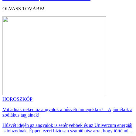
OLVASS TOVÁBB!
HOROSZKÓP
Mit adnak neked az angyalok a húsvéti ünnepekkor? – Ajándékok a
zodiákus tagjainak!
Húsvét idején az angyalok is serényebbek és az Univerzum energiái
is tobzódnak. Éppen ezért biztosan számíthatsz arra, hogy történni...