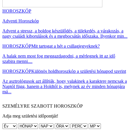
HOROSZKÓP
Adventi Horoszkóp
Advent a stressz, a boldog készülődés, a tülekedés, a várakozás, a
nagy családi kiborulások és a megbocsátás időszaka. Ilyenkor min...
HOROSZKÓP
Mit tartogat a hét a csillagjegyeknek?
A halak nem most fog meggazdagodni, a mérlegnek itt az idő
szabira menni....
HOROSZKÓP
Különös holdhoroszkóp a születési hónapod szerint
Az asztrológusok azt állítják, hogy valakinek a karaktere nemcsak a
Naptól függ, hanem a Holdtól is, melynek az év minden hónapjára
má...
SZEMÉLYRE SZABOTT HOROSZKÓP
Adja meg születési időpontját!