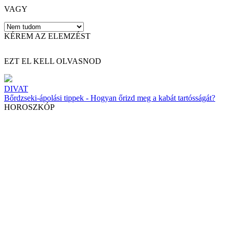
VAGY
KÉREM AZ ELEMZÉST
EZT EL KELL OLVASNOD
DIVAT
Bőrdzseki-ápolási tippek - Hogyan őrizd meg a kabát tartósságát?
HOROSZKÓP