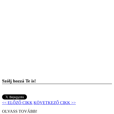
Szólj hozzá Te is!
<< ELŐZŐ CIKK
KÖVETKEZŐ CIKK >>
OLVASS TOVÁBB!