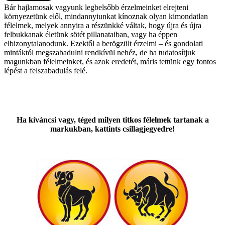
Bár hajlamosak vagyunk legbelsőbb érzelmeinket elrejteni
környezetünk elől, mindannyiunkat kínoznak olyan kimondatlan
félelmek, melyek annyira a részünkké váltak, hogy újra és újra
felbukkanak életünk sötét pillanataiban, vagy ha éppen
elbizonytalanodunk. Ezektől a berögzült érzelmi – és gondolati
mintáktól megszabadulni rendkívül nehéz, de ha tudatosítjuk
magunkban félelmeinket, és azok eredetét, máris tettünk egy fontos
lépést a felszabadulás felé.
Ha kíváncsi vagy, téged milyen titkos félelmek tartanak a
markukban, kattints csillagjegyedre!