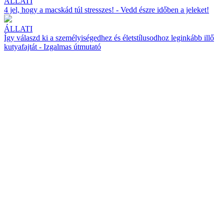
ÁLLATI
4 jel, hogy a macskád túl stresszes! - Vedd észre időben a jeleket!
ÁLLATI
Így válaszd ki a személyiségedhez és életstílusodhoz leginkább illő
kutyafajtát - Izgalmas útmutató