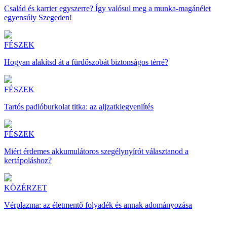
Család és karrier egyszerre? Így valósul meg a munka-magánélet
egyensúly Szegeden!
FÉSZEK
Hogyan alakítsd át a fürdőszobát biztonságos térré?
FÉSZEK
Tartós padlóburkolat titka: az aljzatkiegyenlítés
FÉSZEK
Miért érdemes akkumulátoros szegélynyírót választanod a
kertápoláshoz?
KÖZÉRZET
Vérplazma: az életmentő folyadék és annak adományozása