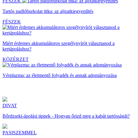
FÉSZEK
Tartós padlóburkolat titka: az aljzatkiegyenlítés
FÉSZEK
Miért érdemes akkumulátoros szegélynyírót választanod a
kertápoláshoz?
KÖZÉRZET
Vérplazma: az életmentő folyadék és annak adományozása
DIVAT
Bőrdzseki-ápolási tippek - Hogyan őrizd meg a kabát tartósságát?
PASISZEMMEL