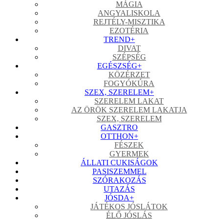
MÁGIA
ANGYALISKOLA
REJTÉLY-MISZTIKA
EZOTÉRIA
TREND
+
DIVAT
SZÉPSÉG
EGÉSZSÉG
+
KÖZÉRZET
FOGYÓKÚRA
SZEX, SZERELEM
+
SZERELEM LAKAT
AZ ÖRÖK SZERELEM LAKATJA
SZEX, SZERELEM
GASZTRO
OTTHON
+
FÉSZEK
GYERMEK
ÁLLATI CUKISÁGOK
PASISZEMMEL
SZÓRAKOZÁS
UTAZÁS
JÓSDA
+
JÁTÉKOS JÓSLÁTOK
ÉLŐ JÓSLÁS