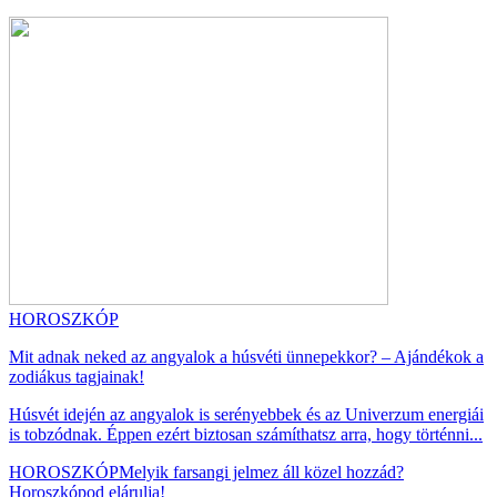
HOROSZKÓP
Mit adnak neked az angyalok a húsvéti ünnepekkor? – Ajándékok a
zodiákus tagjainak!
Húsvét idején az angyalok is serényebbek és az Univerzum energiái
is tobzódnak. Éppen ezért biztosan számíthatsz arra, hogy történni...
HOROSZKÓP
Melyik farsangi jelmez áll közel hozzád?
Horoszkópod elárulja!