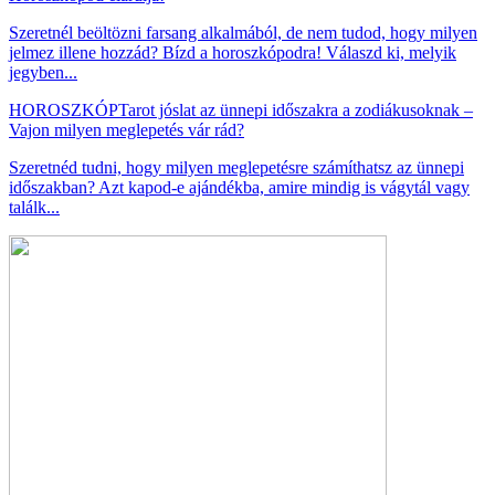
Szeretnél beöltözni farsang alkalmából, de nem tudod, hogy milyen
jelmez illene hozzád? Bízd a horoszkópodra! Válaszd ki, melyik
jegyben...
HOROSZKÓP
Tarot jóslat az ünnepi időszakra a zodiákusoknak –
Vajon milyen meglepetés vár rád?
Szeretnéd tudni, hogy milyen meglepetésre számíthatsz az ünnepi
időszakban? Azt kapod-e ajándékba, amire mindig is vágytál vagy
találk...