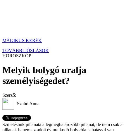
MÁGIKUS KERÉK
TOVÁBBI JÓSLÁSOK
HOROSZKÓP
Melyik bolygó uralja
személyiségedet?
Szerző:
Szabó Anna
Születésünk pillanata a legmeghatározóbb pillanat, de nem csak a
pillanat, hanem az adott év uralkodó bolygója is hatással van