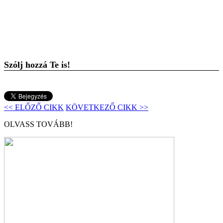
Szólj hozzá Te is!
<< ELŐZŐ CIKK
KÖVETKEZŐ CIKK >>
OLVASS TOVÁBB!