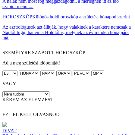
A halak nem most fog meggazdagodni, a mérlegnek itt az idő
szabira menni....
HOROSZKÓP
Különös holdhoroszkóp a születési hónapod szerint
Az asztrológusok azt állítják, hogy valakinek a karaktere nemcsak a
Naptól függ, hanem a Holdtól is, melynek az év minden hónapjára
má...
SZEMÉLYRE SZABOTT HOROSZKÓP
Adja meg születési időpontját!
VAGY
KÉREM AZ ELEMZÉST
EZT EL KELL OLVASNOD
DIVAT