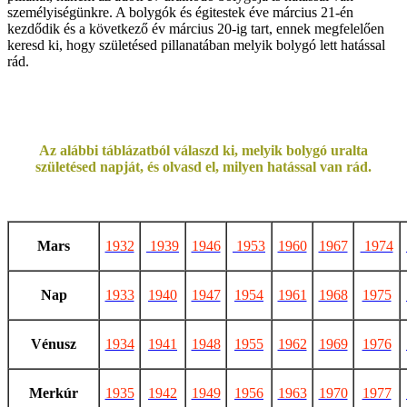
személyiségünkre. A bolygók és égitestek éve március 21-én
kezdődik és a következő év március 20-ig tart, ennek megfelelően
keresd ki, hogy születésed pillanatában melyik bolygó lett hatással
rád.
Az alábbi táblázatból válaszd ki, melyik bolygó uralta
születésed napját, és olvasd el, milyen hatással van rád.
Mars
1932
1939
1946
1953
1960
1967
1974
Nap
1933
1940
1947
1954
1961
1968
1975
Vénusz
1934
1941
1948
1955
1962
1969
1976
Merkúr
1935
1942
1949
1956
1963
1970
1977