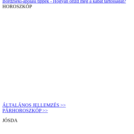
Bőrdzseki-ápolási tippek - Hogyan őrizd meg a kabát tartósságát?
HOROSZKÓP
ÁLTALÁNOS JELLEMZÉS >>
PÁRHOROSZKÓP >>
JÓSDA