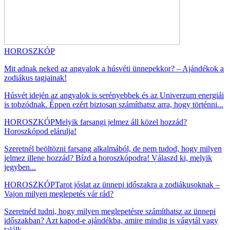
HOROSZKÓP
Mit adnak neked az angyalok a húsvéti ünnepekkor? – Ajándékok a
zodiákus tagjainak!
Húsvét idején az angyalok is serényebbek és az Univerzum energiái
is tobzódnak. Éppen ezért biztosan számíthatsz arra, hogy történni...
HOROSZKÓP
Melyik farsangi jelmez áll közel hozzád?
Horoszkópod elárulja!
Szeretnél beöltözni farsang alkalmából, de nem tudod, hogy milyen
jelmez illene hozzád? Bízd a horoszkópodra! Válaszd ki, melyik
jegyben...
HOROSZKÓP
Tarot jóslat az ünnepi időszakra a zodiákusoknak –
Vajon milyen meglepetés vár rád?
Szeretnéd tudni, hogy milyen meglepetésre számíthatsz az ünnepi
időszakban? Azt kapod-e ajándékba, amire mindig is vágytál vagy
találk...