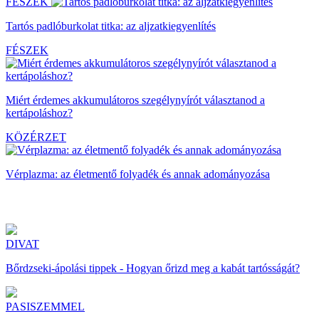
FÉSZEK
Tartós padlóburkolat titka: az aljzatkiegyenlítés
FÉSZEK
Miért érdemes akkumulátoros szegélynyírót választanod a
kertápoláshoz?
KÖZÉRZET
Vérplazma: az életmentő folyadék és annak adományozása
DIVAT
Bőrdzseki-ápolási tippek - Hogyan őrizd meg a kabát tartósságát?
PASISZEMMEL