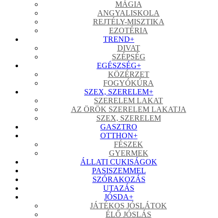
MÁGIA
ANGYALISKOLA
REJTÉLY-MISZTIKA
EZOTÉRIA
TREND
+
DIVAT
SZÉPSÉG
EGÉSZSÉG
+
KÖZÉRZET
FOGYÓKÚRA
SZEX, SZERELEM
+
SZERELEM LAKAT
AZ ÖRÖK SZERELEM LAKATJA
SZEX, SZERELEM
GASZTRO
OTTHON
+
FÉSZEK
GYERMEK
ÁLLATI CUKISÁGOK
PASISZEMMEL
SZÓRAKOZÁS
UTAZÁS
JÓSDA
+
JÁTÉKOS JÓSLÁTOK
ÉLŐ JÓSLÁS