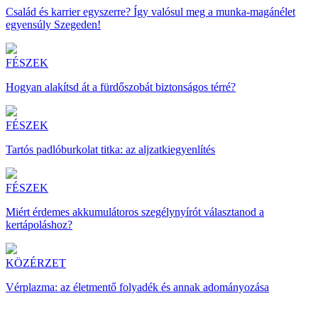
Család és karrier egyszerre? Így valósul meg a munka-magánélet
egyensúly Szegeden!
FÉSZEK
Hogyan alakítsd át a fürdőszobát biztonságos térré?
FÉSZEK
Tartós padlóburkolat titka: az aljzatkiegyenlítés
FÉSZEK
Miért érdemes akkumulátoros szegélynyírót választanod a
kertápoláshoz?
KÖZÉRZET
Vérplazma: az életmentő folyadék és annak adományozása