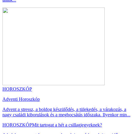
HOROSZKÓP
Adventi Horoszkóp
Advent a stressz, a boldog készülődés, a tülekedés, a várakozás, a
nagy családi kiborulások és a megbocsátás időszaka. Ilyenkor min...
HOROSZKÓP
Mit tartogat a hét a csillagjegyeknek?