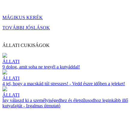
MÁGIKUS KERÉK
TOVÁBBI JÓSLÁSOK
ÁLLATI CUKISÁGOK
ÁLLATI
9 dolog, amit soha ne tegyél a kutyáddal!
ÁLLATI
4 jel, hogy a macskád túl stresszes! - Vedd észre időben a jeleket!
ÁLLATI
Így válaszd ki a személyiségedhez és életstílusodhoz leginkább illő
kutyafajtát - Izgalmas útmutató