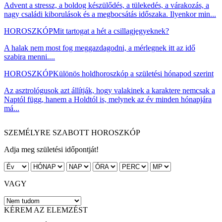
Advent a stressz, a boldog készülődés, a tülekedés, a várakozás, a
nagy családi kiborulások és a megbocsátás időszaka. Ilyenkor min...
HOROSZKÓP
Mit tartogat a hét a csillagjegyeknek?
A halak nem most fog meggazdagodni, a mérlegnek itt az idő
szabira menni....
HOROSZKÓP
Különös holdhoroszkóp a születési hónapod szerint
Az asztrológusok azt állítják, hogy valakinek a karaktere nemcsak a
Naptól függ, hanem a Holdtól is, melynek az év minden hónapjára
má...
SZEMÉLYRE SZABOTT HOROSZKÓP
Adja meg születési időpontját!
VAGY
KÉREM AZ ELEMZÉST