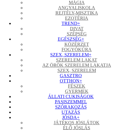
MÁGIA
ANGYALISKOLA
REJTÉLY-MISZTIKA
EZOTÉRIA
TREND
+
DIVAT
SZÉPSÉG
EGÉSZSÉG
+
KÖZÉRZET
FOGYÓKÚRA
SZEX, SZERELEM
+
SZERELEM LAKAT
AZ ÖRÖK SZERELEM LAKATJA
SZEX, SZERELEM
GASZTRO
OTTHON
+
FÉSZEK
GYERMEK
ÁLLATI CUKISÁGOK
PASISZEMMEL
SZÓRAKOZÁS
UTAZÁS
JÓSDA
+
JÁTÉKOS JÓSLÁTOK
ÉLŐ JÓSLÁS