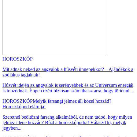
HOROSZKÓP
Mit adnak neked az angyalok a húsvéti ünnepekkor? – Ajándékok a
zodiákus tagjainak!
Húsvét idején az angyalok is serényebbek és az Univerzum energiái
is tobzódnak. Éppen ezért biztosan számíthatsz arra, hogy történni...
HOROSZKÓP
Melyik farsangi jelmez áll közel hozzád?
Horoszkópod elárulja!
Szeretnél beöltözni farsang alkalmából, de nem tudod, hogy milyen
jelmez illene hozzád? Bízd a horoszkópodra! Válaszd ki, melyik
jegyben...