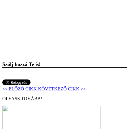
Szólj hozzá Te is!
<< ELŐZŐ CIKK
KÖVETKEZŐ CIKK >>
OLVASS TOVÁBB!