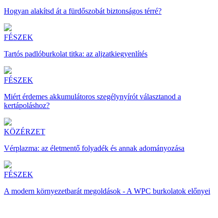
Hogyan alakítsd át a fürdőszobát biztonságos térré?
FÉSZEK
Tartós padlóburkolat titka: az aljzatkiegyenlítés
FÉSZEK
Miért érdemes akkumulátoros szegélynyírót választanod a
kertápoláshoz?
KÖZÉRZET
Vérplazma: az életmentő folyadék és annak adományozása
FÉSZEK
A modern környezetbarát megoldások - A WPC burkolatok előnyei