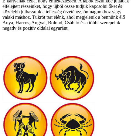
E kártyának célja, hogy emlékeztessen. A lapok eszünkbe juttatják
elfelejtett részeinket, hogy újból össze tudjuk kapcsolni őket és
közelebb juthassunk a teljesség érzetéhez, önmagunkhoz vagy
valaki máshoz. Tükröt tart elénk, ahol megjelenik a bennünk élő
Anya, Harcos, Angyal, Bolond, Csábító és a többi szerepeink
negatív és pozitív oldalai egyaránt.