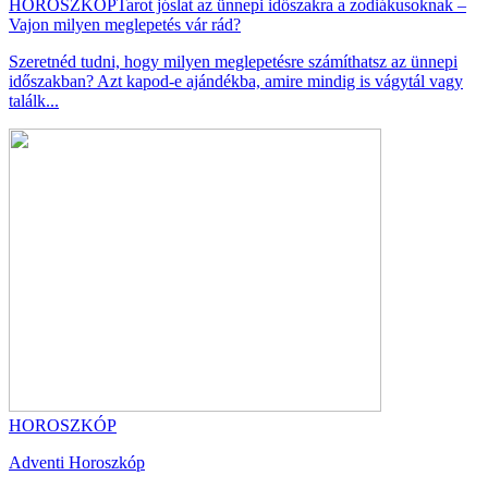
HOROSZKÓP
Tarot jóslat az ünnepi időszakra a zodiákusoknak –
Vajon milyen meglepetés vár rád?
Szeretnéd tudni, hogy milyen meglepetésre számíthatsz az ünnepi
időszakban? Azt kapod-e ajándékba, amire mindig is vágytál vagy
találk...
HOROSZKÓP
Adventi Horoszkóp