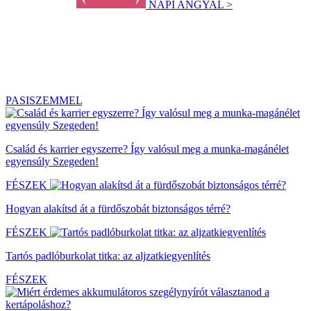
NAPI ANGYAL >
PASISZEMMEL
Család és karrier egyszerre? Így valósul meg a munka-magánélet
egyensúly Szegeden!
FÉSZEK
Hogyan alakítsd át a fürdőszobát biztonságos térré?
FÉSZEK
Tartós padlóburkolat titka: az aljzatkiegyenlítés
FÉSZEK