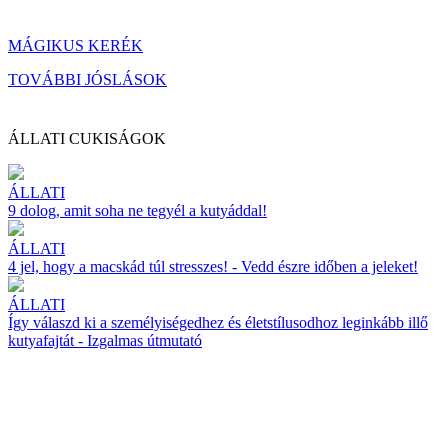
MÁGIKUS KERÉK
TOVÁBBI JÓSLÁSOK
ÁLLATI CUKISÁGOK
ÁLLATI
9 dolog, amit soha ne tegyél a kutyáddal!
ÁLLATI
4 jel, hogy a macskád túl stresszes! - Vedd észre időben a jeleket!
ÁLLATI
Így válaszd ki a személyiségedhez és életstílusodhoz leginkább illő
kutyafajtát - Izgalmas útmutató