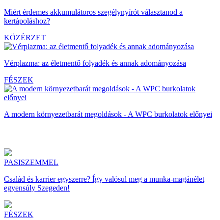
Miért érdemes akkumulátoros szegélynyírót választanod a
kertápoláshoz?
KÖZÉRZET
Vérplazma: az életmentő folyadék és annak adományozása
FÉSZEK
A modern környezetbarát megoldások - A WPC burkolatok előnyei
PASISZEMMEL
Család és karrier egyszerre? Így valósul meg a munka-magánélet
egyensúly Szegeden!
FÉSZEK