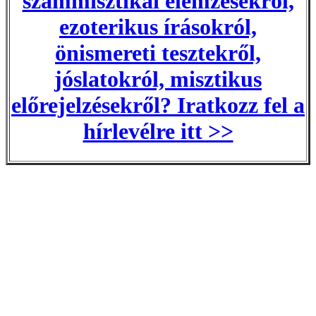
számmisztikai elemzésekről,
ezoterikus írásokról,
önismereti tesztekről,
jóslatokról, misztikus
előrejelzésekről? Iratkozz fel a
hírlevélre itt >>