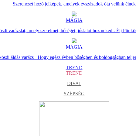
Szerencsét hozó jelképek, amelyek évszázadok óta velünk élnek
MÁGIA
sdi varázslat, amely szerelmet, bőséget, jóslatot hoz neked - Élj Pünkö
MÁGIA
ösdi áldás varázs - Hogy egész évben bőségben és boldogságban telje
TREND
TREND
DIVAT
SZÉPSÉG