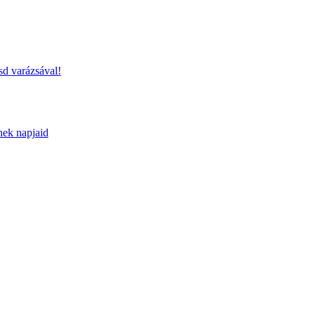
sd varázsával!
nek napjaid