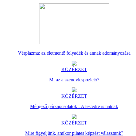
Vérplazma: az életmentő folyadék és annak adományozása
KÖZÉRZET
Mi az a szendvicspozíció?
KÖZÉRZET
Mérgező párkapcsolatok - A testedre is hatnak
KÖZÉRZET
Mire figyeljünk, amikor pilates képzést választunk?