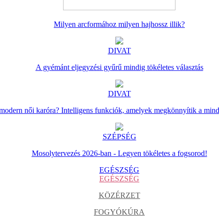
Milyen arcformához milyen hajhossz illik?
DIVAT
A gyémánt eljegyzési gyűrű mindig tökéletes választás
DIVAT
 modern női karóra? Intelligens funkciók, amelyek megkönnyítik a min
SZÉPSÉG
Mosolytervezés 2026-ban - Legyen tökéletes a fogsorod!
EGÉSZSÉG
EGÉSZSÉG
KÖZÉRZET
FOGYÓKÚRA