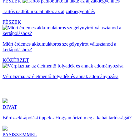
FÉSZEK
Tartós padlóburkolat titka: az aljzatkiegyenlítés
FÉSZEK
Miért érdemes akkumulátoros szegélynyírót választanod a
kertápoláshoz?
KÖZÉRZET
Vérplazma: az életmentő folyadék és annak adományozása
DIVAT
Bőrdzseki-ápolási tippek - Hogyan őrizd meg a kabát tartósságát?
PASISZEMMEL