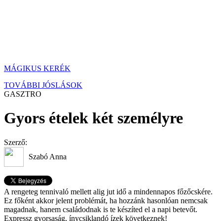
MÁGIKUS KERÉK
TOVÁBBI JÓSLÁSOK
GASZTRO
Gyors ételek két személyre
Szerző:
Szabó Anna
A rengeteg tennivaló mellett alig jut idő a mindennapos főzőcskére.
Ez főként akkor jelent problémát, ha hozzánk hasonlóan nemcsak
magadnak, hanem családodnak is te készíted el a napi betevőt.
Expressz gyorsaság, ínycsiklandó ízek következnek!