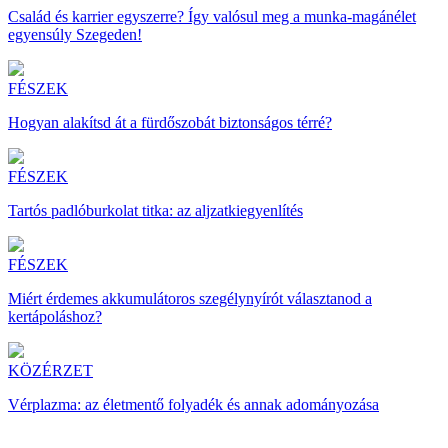
Család és karrier egyszerre? Így valósul meg a munka-magánélet
egyensúly Szegeden!
FÉSZEK
Hogyan alakítsd át a fürdőszobát biztonságos térré?
FÉSZEK
Tartós padlóburkolat titka: az aljzatkiegyenlítés
FÉSZEK
Miért érdemes akkumulátoros szegélynyírót választanod a
kertápoláshoz?
KÖZÉRZET
Vérplazma: az életmentő folyadék és annak adományozása