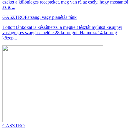
ezeket a különleges recepteket, meg van rá az esély, hogy mostantól
az is ...
GASZTRO
Farsangi vagy planétás fánk
Töltött fánkokat is készíthetsz: a megkelt tésztát nyújtsd kisujjnyi
vastagra, és szaggass belőle 28 korongot. Halmozz 14 korong
közep...
GASZTRO