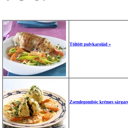
Töltött pulykarolád »
Zsemlegombóc krémes sárgar