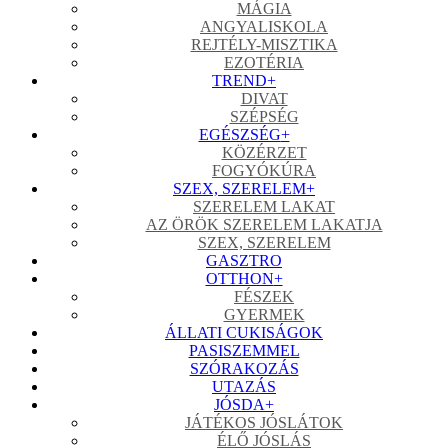
MÁGIA
ANGYALISKOLA
REJTÉLY-MISZTIKA
EZOTÉRIA
TREND
+
DIVAT
SZÉPSÉG
EGÉSZSÉG
+
KÖZÉRZET
FOGYÓKÚRA
SZEX, SZERELEM
+
SZERELEM LAKAT
AZ ÖRÖK SZERELEM LAKATJA
SZEX, SZERELEM
GASZTRO
OTTHON
+
FÉSZEK
GYERMEK
ÁLLATI CUKISÁGOK
PASISZEMMEL
SZÓRAKOZÁS
UTAZÁS
JÓSDA
+
JÁTÉKOS JÓSLÁTOK
ÉLŐ JÓSLÁS