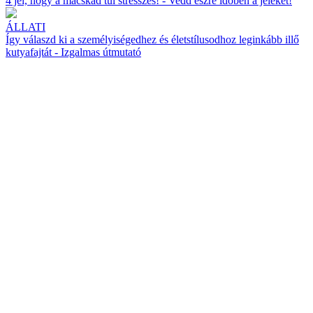
4 jel, hogy a macskád túl stresszes! - Vedd észre időben a jeleket!
ÁLLATI
Így válaszd ki a személyiségedhez és életstílusodhoz leginkább illő
kutyafajtát - Izgalmas útmutató