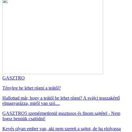
GASZTRO
Tényleg be lehet rúgni a teától?
Hallottad már, hogy a teától be lehet rúgni? A svájci teaszakértő
elmagyarázza, miről van szó....
GASZTRO
5 szemérmetlenül gusztusos és finom sajtétel - Nem
fogsz bennük csalódni!
Kevés olyan ember van, aki nem szereti a sajtot, de ha elolvassa