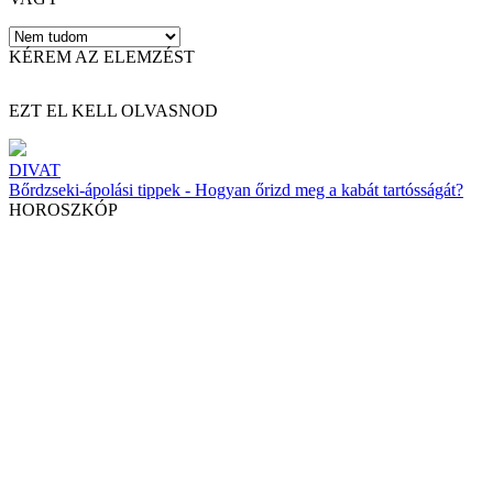
KÉREM AZ ELEMZÉST
EZT EL KELL OLVASNOD
DIVAT
Bőrdzseki-ápolási tippek - Hogyan őrizd meg a kabát tartósságát?
HOROSZKÓP