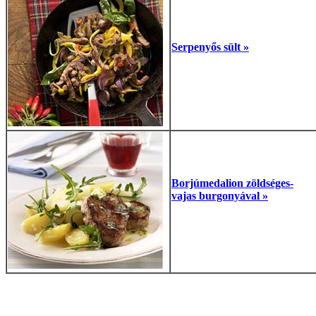
Serpenyős sült »
Borjúmedalion zöldséges-
vajas burgonyával »