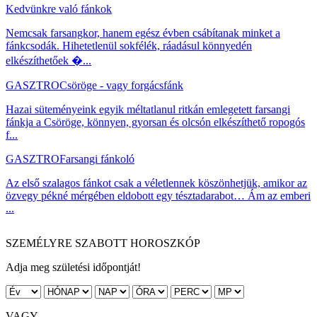
Kedvünkre való fánkok
Nemcsak farsangkor, hanem egész évben csábítanak minket a
fánkcsodák. Hihetetlenül sokfélék, ráadásul könnyedén
elkészíthetőek �...
GASZTRO
Csöröge - vagy forgácsfánk
Hazai süteményeink egyik méltatlanul ritkán emlegetett farsangi
fánkja a Csöröge, könnyen, gyorsan és olcsón elkészíthető ropogós
f...
GASZTRO
Farsangi fánkoló
Az első szalagos fánkot csak a véletlennek köszönhetjük, amikor az
özvegy pékné mérgében eldobott egy tésztadarabot… Ám az emberi
...
SZEMÉLYRE SZABOTT HOROSZKÓP
Adja meg születési időpontját!
VAGY