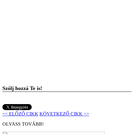
Szólj hozzá Te is!
<< ELŐZŐ CIKK
KÖVETKEZŐ CIKK >>
OLVASS TOVÁBB!