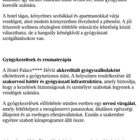
keresők számára.
A hotel tágas, kényelmes szobákkal és apartmanokkal várja
vendégeit, ahol modern környezetben élvezheted a pihenést. A jól
felszerelt wellness részlegben többféle relaxációs lehetőség közül
választhatsz, de a hangsúly kétségkívül a gyógyászati
szolgáltatásokon van.
Gyógykezelések és reumaterápia
A Hotel Palace**** Hévíz
akkreditált gyógyszállodaként
elkötelezett a gyógyturizmus iránt. A helyszínen rendelkezésre áll
szakorvosi háttér és gyógyászati infrastruktúra
, amely biztosítja,
hogy a kezelések biztonságosak és személyre szabottak legyenek a
vendégek számára.
A gyógykezelések előfeltétele minden esetben egy
orvosi vizsgálat
,
amely feltérképezi a mozgásszervi panaszokat, általános egészségi
állapotot és az esetleges ellenjavallatokat. Ezután a szakember
egyénre szabott kúraprogramot állít össze.