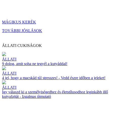
MÁGIKUS KERÉK
TOVÁBBI JÓSLÁSOK
ÁLLATI CUKISÁGOK
ÁLLATI
9 dolog, amit soha ne tegyél a kutyáddal!
ÁLLATI
4 jel, hogy a macskád túl stresszes! - Vedd észre időben a jeleket!
ÁLLATI
Így válaszd ki a személyiségedhez és életstílusodhoz leginkább illő
kutyafajtát - Izgalmas útmutató