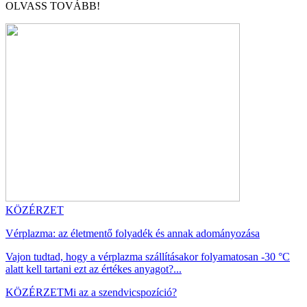
OLVASS TOVÁBB!
KÖZÉRZET
Vérplazma: az életmentő folyadék és annak adományozása
Vajon tudtad, hogy a vérplazma szállításakor folyamatosan -30 °C
alatt kell tartani ezt az értékes anyagot?...
KÖZÉRZET
Mi az a szendvicspozíció?