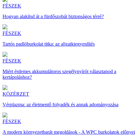
FÉSZEK
Hogyan alakítsd át a fürdőszobát biztonságos térré?
FÉSZEK
Tartós padlóburkolat titka: az aljzatkiegyenlítés
FÉSZEK
Miért érdemes akkumulátoros szegélynyírót választanod a
kertápoláshoz?
KÖZÉRZET
Vérplazma: az életmentő folyadék és annak adományozása
FÉSZEK
A modern környezetbarát megoldások - A WPC burkolatok előnyei