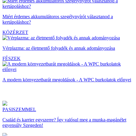
Miért érdemes akkumulátoros szegélynyírót választanod a
kertápoláshoz?
KÖZÉRZET
Vérplazma: az életmentő folyadék és annak adományozása
FÉSZEK
A modern környezetbarát megoldások - A WPC burkolatok előnyei
PASISZEMMEL
Család és karrier egyszerre? Így valósul meg a munka-magánélet
egyensúly Szegeden!