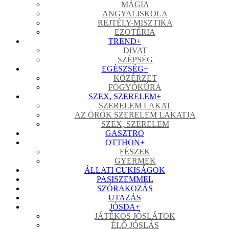
MÁGIA
ANGYALISKOLA
REJTÉLY-MISZTIKA
EZOTÉRIA
TREND
+
DIVAT
SZÉPSÉG
EGÉSZSÉG
+
KÖZÉRZET
FOGYÓKÚRA
SZEX, SZERELEM
+
SZERELEM LAKAT
AZ ÖRÖK SZERELEM LAKATJA
SZEX, SZERELEM
GASZTRO
OTTHON
+
FÉSZEK
GYERMEK
ÁLLATI CUKISÁGOK
PASISZEMMEL
SZÓRAKOZÁS
UTAZÁS
JÓSDA
+
JÁTÉKOS JÓSLÁTOK
ÉLŐ JÓSLÁS