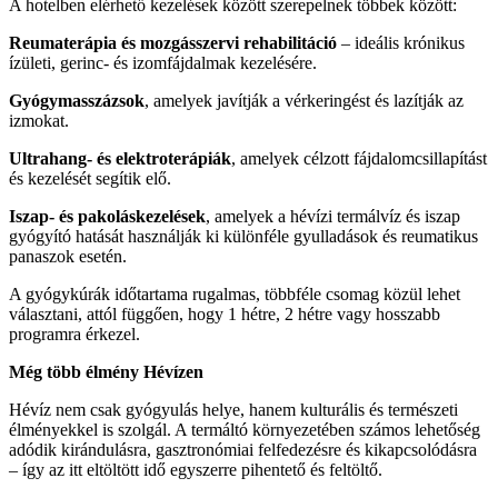
A hotelben elérhető kezelések között szerepelnek többek között:
Reumaterápia és mozgásszervi rehabilitáció
– ideális krónikus
ízületi, gerinc- és izomfájdalmak kezelésére.
Gyógymasszázsok
, amelyek javítják a vérkeringést és lazítják az
izmokat.
Ultrahang- és elektroterápiák
, amelyek célzott fájdalomcsillapítást
és kezelését segítik elő.
Iszap- és pakoláskezelések
, amelyek a hévízi termálvíz és iszap
gyógyító hatását használják ki különféle gyulladások és reumatikus
panaszok esetén.
A gyógykúrák időtartama rugalmas, többféle csomag közül lehet
választani, attól függően, hogy 1 hétre, 2 hétre vagy hosszabb
programra érkezel.
Még több élmény Hévízen
Hévíz nem csak gyógyulás helye, hanem kulturális és természeti
élményekkel is szolgál. A termáltó környezetében számos lehetőség
adódik kirándulásra, gasztronómiai felfedezésre és kikapcsolódásra
– így az itt eltöltött idő egyszerre pihentető és feltöltő.