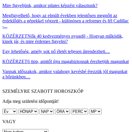
Mire figyeljünk, amikor pilates képzést választunk?
Megfigyelhető, hogy az elmúlt években jelentősen megnőtt az
érdeklődés a gépekkel végzett - különösen a reformer és fél Cadillac
-...
KÖZÉRZET
Nők 40 kedvezményes nyugdíj - Hogyan működik,
kinek jár, és mire érdemes figyelni?
Egy lehetőség, amely sok nő életét teljesen átrendezheti....
KÖZÉRZET
6 tipp, amitől újra magabiztosnak érezhetjük magunkat
Vannak időszakok, amikor valahogy kevésbé érezzük jól magunkat
a bőrünkben....
SZEMÉLYRE SZABOTT HOROSZKÓP
Adja meg születési időpontját!
VAGY