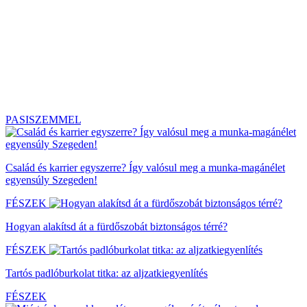
PASISZEMMEL
Család és karrier egyszerre? Így valósul meg a munka-magánélet
egyensúly Szegeden!
FÉSZEK
Hogyan alakítsd át a fürdőszobát biztonságos térré?
FÉSZEK
Tartós padlóburkolat titka: az aljzatkiegyenlítés
FÉSZEK