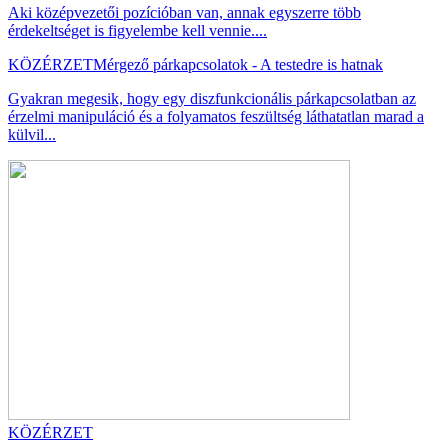
Aki középvezetői pozícióban van, annak egyszerre több
érdekeltséget is figyelembe kell vennie....
KÖZÉRZET
Mérgező párkapcsolatok - A testedre is hatnak
Gyakran megesik, hogy egy diszfunkcionális párkapcsolatban az
érzelmi manipuláció és a folyamatos feszültség láthatatlan marad a
külvil...
KÖZÉRZET