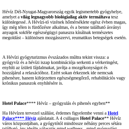
Hévíz Dél-Nyugat-Magyarország egyik legismertebb gyógyhelye,
amelyet a
világ legnagyobb biológiailag aktív termáltava
tesz
különlegessé. A Hévízi-tó vizének hőmérséklete egész évben magas,
így még télen is fürdőzésre alkalmas, és a benne található ásványi
anyagok sokféle egészségügyi panaszra kínálnak természetes
megoldást – különösen mozgásszervi, reumatikus betegségek esetén.
A Hévízi gyógyturizmus évszázados múltra tekint vissza: a
gyógyvíz és a hévízi iszap kombinációja serkenti a vérkeringést,
enyhíti az ízületi fájdalmakat, javítja a mozgékonyságot és
hozzájárul a relaxációhoz. Ezért sokan érkeznek ide nemcsak
pihenésre, hanem kifejezetten egészségmegőrző, rehabilitációs vagy
krónikus panaszok enyhítésére is.
Hotel Palace
**** Hévíz – gyógyulás és pihenés egyben**
Ha Hévízen tervezel szállást, érdemes figyelembe venni a
Hotel
Palace**** Hévíz
ajánlatait. A 4 csillagos
Hotel Palace
** Hévíz
város központjában, a gyógytótól mindössze néhány perces sétára
található, így ideális választás mind wellness-, mind gyógyulást