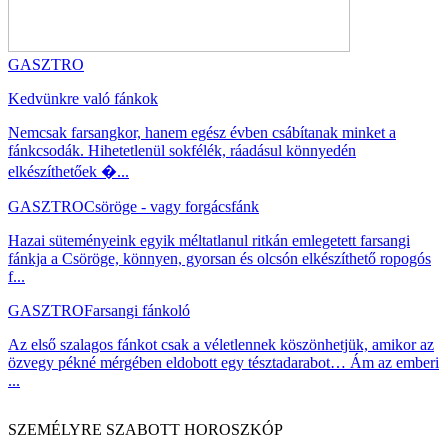
GASZTRO
Kedvünkre való fánkok
Nemcsak farsangkor, hanem egész évben csábítanak minket a
fánkcsodák. Hihetetlenül sokfélék, ráadásul könnyedén
elkészíthetőek �...
GASZTRO
Csöröge - vagy forgácsfánk
Hazai süteményeink egyik méltatlanul ritkán emlegetett farsangi
fánkja a Csöröge, könnyen, gyorsan és olcsón elkészíthető ropogós
f...
GASZTRO
Farsangi fánkoló
Az első szalagos fánkot csak a véletlennek köszönhetjük, amikor az
özvegy pékné mérgében eldobott egy tésztadarabot… Ám az emberi
...
SZEMÉLYRE SZABOTT HOROSZKÓP