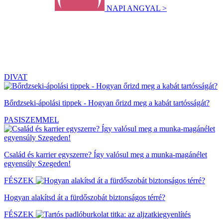
NAPI ANGYAL >
DIVAT
Bőrdzseki-ápolási tippek - Hogyan őrizd meg a kabát tartósságát?
PASISZEMMEL
Család és karrier egyszerre? Így valósul meg a munka-magánélet
egyensúly Szegeden!
FÉSZEK
Hogyan alakítsd át a fürdőszobát biztonságos térré?
FÉSZEK