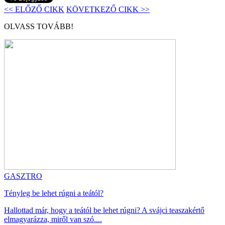
<< ELŐZŐ CIKK
KÖVETKEZŐ CIKK >>
OLVASS TOVÁBB!
GASZTRO
Tényleg be lehet rúgni a teától?
Hallottad már, hogy a teától be lehet rúgni? A svájci teaszakértő
elmagyarázza, miről van szó....