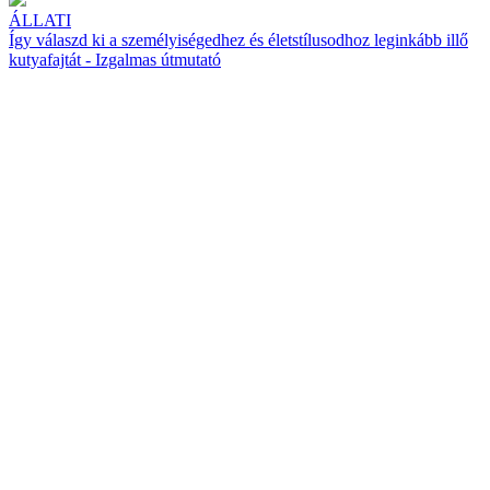
ÁLLATI
Így válaszd ki a személyiségedhez és életstílusodhoz leginkább illő
kutyafajtát - Izgalmas útmutató