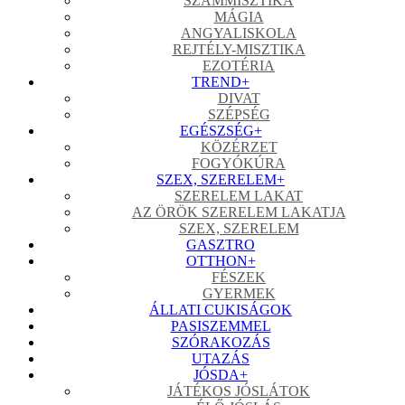
SZÁMMISZTIKA
MÁGIA
ANGYALISKOLA
REJTÉLY-MISZTIKA
EZOTÉRIA
TREND
+
DIVAT
SZÉPSÉG
EGÉSZSÉG
+
KÖZÉRZET
FOGYÓKÚRA
SZEX, SZERELEM
+
SZERELEM LAKAT
AZ ÖRÖK SZERELEM LAKATJA
SZEX, SZERELEM
GASZTRO
OTTHON
+
FÉSZEK
GYERMEK
ÁLLATI CUKISÁGOK
PASISZEMMEL
SZÓRAKOZÁS
UTAZÁS
JÓSDA
+
JÁTÉKOS JÓSLÁTOK