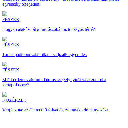
egyensúly Szegeden!
FÉSZEK
Hogyan alakítsd át a fürdőszobát biztonságos térré?
FÉSZEK
Tartós padlóburkolat titka: az aljzatkiegyenlítés
FÉSZEK
Miért érdemes akkumulátoros szegélynyírót választanod a
kertápoláshoz?
KÖZÉRZET
Vérplazma: az életmentő folyadék és annak adományozása