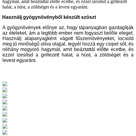
hagymát, amit beáztattál előtte ecetbe, és ezzel ízesítsd a grillezett
halat, a húst, a zöldséget és a levest egyaránt.
Használj gyógynövényből készült szószt
A gyógynövények előnye az, hogy tápanyagban gazdagítják
az ételeket, ám a legtöbb ember nem fogyaszt belőle eleget.
Használj alapanyagként vágott fűszernövényeket, locsold
meg jó minőségű olíva olajjal, tegyél hozzá egy csipet sót, és
néhány mogyoró hagymát, amit beáztattál előtte ecetbe, és
ezzel ízesítsd a grillezett halat, a húst, a zöldséget és a
levest egyaránt.