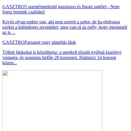
GASZTRO
5 szemérmetlenül gusztusos és finom sajtétel - Nem
fogsz bennük csalódni!
Kevés olyan ember van, aki nem szereti a sajtot, de ha elolvassa
ezeket a különleges recepteket, meg van rá az esély, hogy mostantól
az is ...
GASZTRO
Farsangi vagy planétás fánk
Töltött fánkokat is készíthetsz: a megkelt tésztát nyújtsd kisujjnyi
vastagra, és szaggass belőle 28 korongot. Halmozz 14 korong
közep...