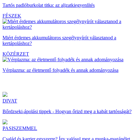
Tartós padlóburkolat titka: az aljzatkiegyenlítés
FÉSZEK
Miért érdemes akkumulátoros szegélynyírót választanod a
kertápoláshoz?
KÖZÉRZET
Vérplazma: az életmentő folyadék és annak adományozása
DIVAT
Bőrdzseki-ápolási tippek - Hogyan őrizd meg a kabát tartósságát?
PASISZEMMEL
Család és karrier egyszerre? Így valósul meg a munka-magánélet