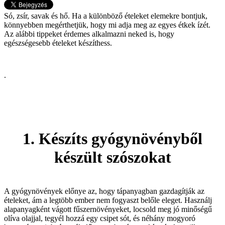
Só, zsír, savak és hő. Ha a különböző ételeket elemekre bontjuk,
könnyebben megérthetjük, hogy mi adja meg az egyes étkek ízét.
Az alábbi tippeket érdemes alkalmazni neked is, hogy
egészségesebb ételeket készíthess.
.
1. Készíts gyógynövényből
készült szószokat
A gyógynövények előnye az, hogy tápanyagban gazdagítják az
ételeket, ám a legtöbb ember nem fogyaszt belőle eleget. Használj
alapanyagként vágott fűszernövényeket, locsold meg jó minőségű
olíva olajjal, tegyél hozzá egy csipet sót, és néhány mogyoró