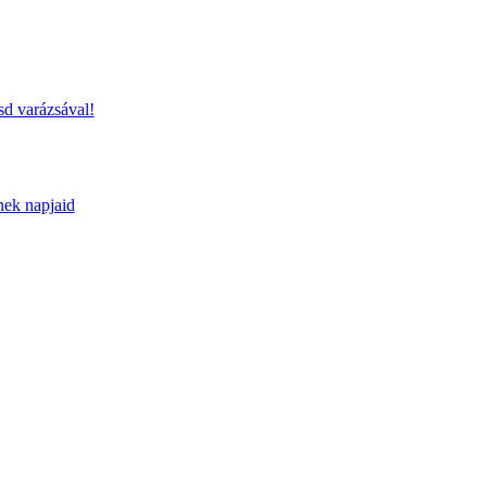
sd varázsával!
nek napjaid