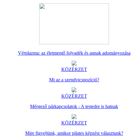
Vérplazma: az életmentő folyadék és annak adományozása
KÖZÉRZET
Mi az a szendvicspozíció?
KÖZÉRZET
Mérgező párkapcsolatok - A testedre is hatnak
KÖZÉRZET
Mire figyeljünk, amikor pilates képzést választunk?