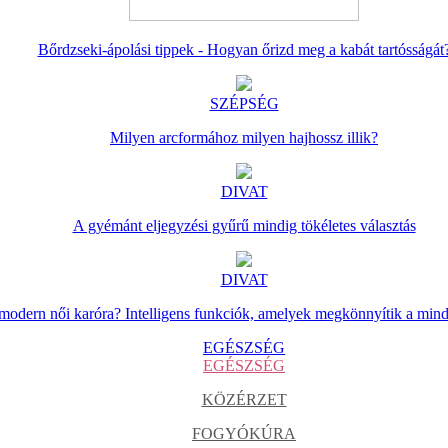
Bőrdzseki-ápolási tippek - Hogyan őrizd meg a kabát tartósságát
SZÉPSÉG
Milyen arcformához milyen hajhossz illik?
DIVAT
A gyémánt eljegyzési gyűrű mindig tökéletes választás
DIVAT
 modern női karóra? Intelligens funkciók, amelyek megkönnyítik a min
EGÉSZSÉG
EGÉSZSÉG
KÖZÉRZET
FOGYÓKÚRA