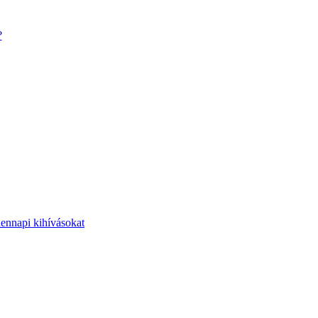
?
dennapi kihívásokat