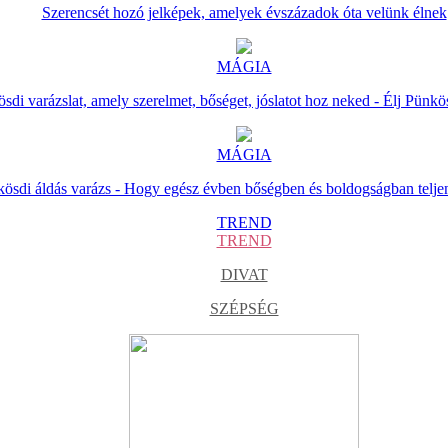
Szerencsét hozó jelképek, amelyek évszázadok óta velünk élnek
MÁGIA
sdi varázslat, amely szerelmet, bőséget, jóslatot hoz neked - Élj Pünkö
MÁGIA
ösdi áldás varázs - Hogy egész évben bőségben és boldogságban telje
TREND
TREND
DIVAT
SZÉPSÉG