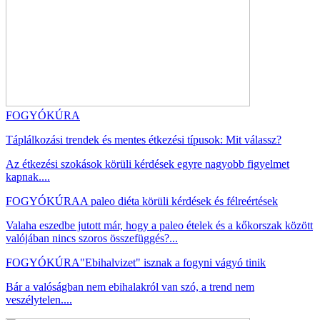
FOGYÓKÚRA
Táplálkozási trendek és mentes étkezési típusok: Mit válassz?
Az étkezési szokások körüli kérdések egyre nagyobb figyelmet
kapnak....
FOGYÓKÚRA
A paleo diéta körüli kérdések és félreértések
Valaha eszedbe jutott már, hogy a paleo ételek és a kőkorszak között
valójában nincs szoros összefüggés?...
FOGYÓKÚRA
"Ebihalvizet" isznak a fogyni vágyó tinik
Bár a valóságban nem ebihalakról van szó, a trend nem
veszélytelen....