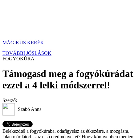
MÁGIKUS KERÉK
TOVÁBBI JÓSLÁSOK
FOGYÓKÚRA
Támogasd meg a fogyókúrádat
ezzel a 4 lelki módszerrel!
Szerző:
Szabó Anna
Belekezdtél a fogyókúrába, odafigyelsz az étkezésre, a mozgásra,
talán már látod is az első eredményeket? Hogy könnyebben menjen