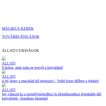
MÁGIKUS KERÉK
TOVÁBBI JÓSLÁSOK
ÁLLATI CUKISÁGOK
ÁLLATI
9 dolog, amit soha ne tegyél a kutyáddal!
ÁLLATI
4 jel, hogy a macskád túl stresszes! - Vedd észre időben a jeleket!
ÁLLATI
Így válaszd ki a személyiségedhez és életstílusodhoz leginkább illő
kutyafajtát - Izgalmas útmutató