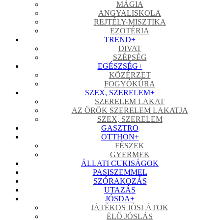
MÁGIA
ANGYALISKOLA
REJTÉLY-MISZTIKA
EZOTÉRIA
TREND
+
DIVAT
SZÉPSÉG
EGÉSZSÉG
+
KÖZÉRZET
FOGYÓKÚRA
SZEX, SZERELEM
+
SZERELEM LAKAT
AZ ÖRÖK SZERELEM LAKATJA
SZEX, SZERELEM
GASZTRO
OTTHON
+
FÉSZEK
GYERMEK
ÁLLATI CUKISÁGOK
PASISZEMMEL
SZÓRAKOZÁS
UTAZÁS
JÓSDA
+
JÁTÉKOS JÓSLÁTOK
ÉLŐ JÓSLÁS