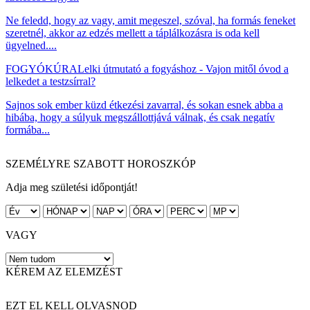
Ne feledd, hogy az vagy, amit megeszel, szóval, ha formás feneket
szeretnél, akkor az edzés mellett a táplálkozásra is oda kell
ügyelned....
FOGYÓKÚRA
Lelki útmutató a fogyáshoz - Vajon mitől óvod a
lelkedet a testzsírral?
Sajnos sok ember küzd étkezési zavarral, és sokan esnek abba a
hibába, hogy a súlyuk megszállottjává válnak, és csak negatív
formába...
SZEMÉLYRE SZABOTT HOROSZKÓP
Adja meg születési időpontját!
VAGY
KÉREM AZ ELEMZÉST
EZT EL KELL OLVASNOD