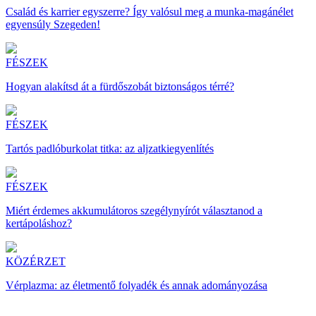
Család és karrier egyszerre? Így valósul meg a munka-magánélet
egyensúly Szegeden!
FÉSZEK
Hogyan alakítsd át a fürdőszobát biztonságos térré?
FÉSZEK
Tartós padlóburkolat titka: az aljzatkiegyenlítés
FÉSZEK
Miért érdemes akkumulátoros szegélynyírót választanod a
kertápoláshoz?
KÖZÉRZET
Vérplazma: az életmentő folyadék és annak adományozása