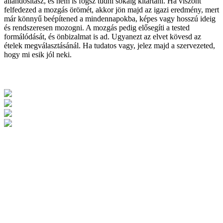
állandósítasz, és nem is fogsz tudni sokáig kitartani. Ha viszont
felfedezed a mozgás örömét, akkor jön majd az igazi eredmény, mert
már könnyű beépítened a mindennapokba, képes vagy hosszú ideig
és rendszeresen mozogni. A mozgás pedig elősegíti a tested
formálódását, és önbizalmat is ad. Ugyanezt az elvet kövesd az
ételek megválasztásánál. Ha tudatos vagy, jelez majd a szervezeted,
hogy mi esik jól neki.