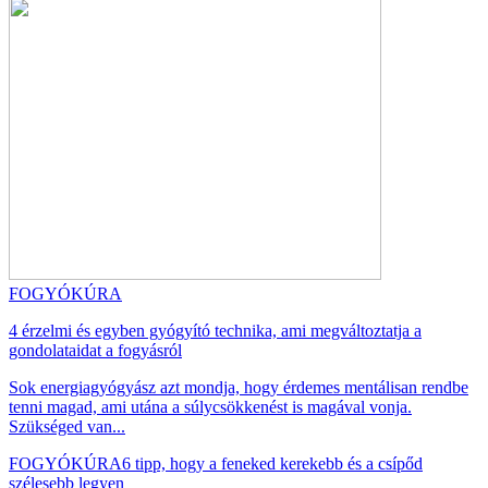
FOGYÓKÚRA
4 érzelmi és egyben gyógyító technika, ami megváltoztatja a
gondolataidat a fogyásról
Sok energiagyógyász azt mondja, hogy érdemes mentálisan rendbe
tenni magad, ami utána a súlycsökkenést is magával vonja.
Szükséged van...
FOGYÓKÚRA
6 tipp, hogy a feneked kerekebb és a csípőd
szélesebb legyen