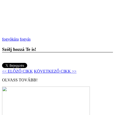
fogyókúra
fogyás
Szólj hozzá Te is!
<< ELŐZŐ CIKK
KÖVETKEZŐ CIKK >>
OLVASS TOVÁBB!