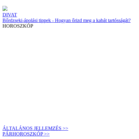
DIVAT
Bőrdzseki-ápolási tippek - Hogyan őrizd meg a kabát tartósságát?
HOROSZKÓP
ÁLTALÁNOS JELLEMZÉS >>
PÁRHOROSZKÓP >>