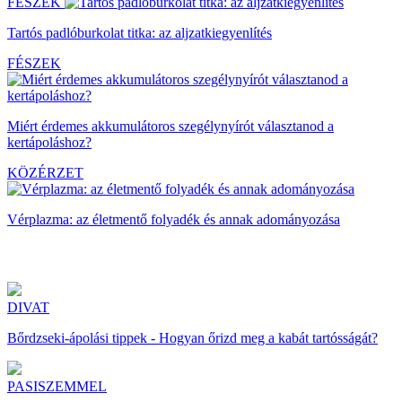
FÉSZEK
Tartós padlóburkolat titka: az aljzatkiegyenlítés
FÉSZEK
Miért érdemes akkumulátoros szegélynyírót választanod a
kertápoláshoz?
KÖZÉRZET
Vérplazma: az életmentő folyadék és annak adományozása
DIVAT
Bőrdzseki-ápolási tippek - Hogyan őrizd meg a kabát tartósságát?
PASISZEMMEL