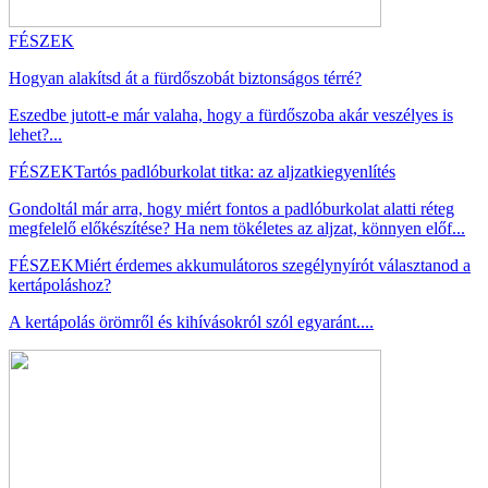
FÉSZEK
Hogyan alakítsd át a fürdőszobát biztonságos térré?
Eszedbe jutott-e már valaha, hogy a fürdőszoba akár veszélyes is
lehet?...
FÉSZEK
Tartós padlóburkolat titka: az aljzatkiegyenlítés
Gondoltál már arra, hogy miért fontos a padlóburkolat alatti réteg
megfelelő előkészítése? Ha nem tökéletes az aljzat, könnyen előf...
FÉSZEK
Miért érdemes akkumulátoros szegélynyírót választanod a
kertápoláshoz?
A kertápolás örömről és kihívásokról szól egyaránt....