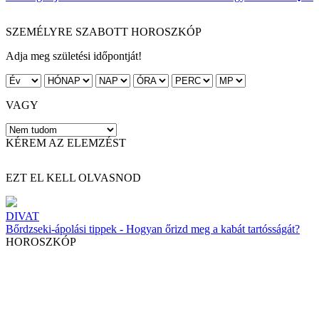
SZEMÉLYRE SZABOTT HOROSZKÓP
Adja meg születési időpontját!
VAGY
KÉREM AZ ELEMZÉST
EZT EL KELL OLVASNOD
DIVAT
Bőrdzseki-ápolási tippek - Hogyan őrizd meg a kabát tartósságát?
HOROSZKÓP