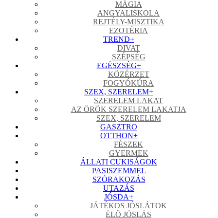
MÁGIA
ANGYALISKOLA
REJTÉLY-MISZTIKA
EZOTÉRIA
TREND
+
DIVAT
SZÉPSÉG
EGÉSZSÉG
+
KÖZÉRZET
FOGYÓKÚRA
SZEX, SZERELEM
+
SZERELEM LAKAT
AZ ÖRÖK SZERELEM LAKATJA
SZEX, SZERELEM
GASZTRO
OTTHON
+
FÉSZEK
GYERMEK
ÁLLATI CUKISÁGOK
PASISZEMMEL
SZÓRAKOZÁS
UTAZÁS
JÓSDA
+
JÁTÉKOS JÓSLÁTOK
ÉLŐ JÓSLÁS