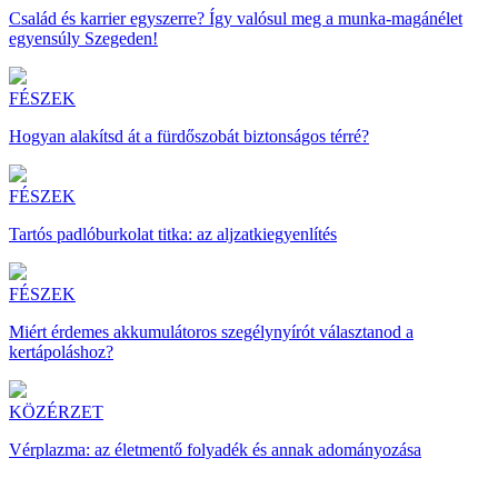
Család és karrier egyszerre? Így valósul meg a munka-magánélet
egyensúly Szegeden!
FÉSZEK
Hogyan alakítsd át a fürdőszobát biztonságos térré?
FÉSZEK
Tartós padlóburkolat titka: az aljzatkiegyenlítés
FÉSZEK
Miért érdemes akkumulátoros szegélynyírót választanod a
kertápoláshoz?
KÖZÉRZET
Vérplazma: az életmentő folyadék és annak adományozása