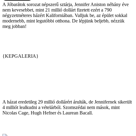
A Jóbarátok sorozat népszerű sztárja, Jennifer Aniston néhány éve
nem kevesebbet, mint 21 millió dollárt fizetett ezért a 790
négyzetméteres házért Kaliforniában. Valljuk be, az épület sokkal
modernebb, mint legutóbbi otthona. De lépjünk beljebb, nézzük
meg jobban!
{KEPGALERIA}
A házat eredetileg 29 millió dollárért árulták, de Jennifernek sikerült
4 milliót lealkudni a vételárból. Szomszédai nem mások, mint
Nicolas Cage, Hugh Hefner és Laurean Bacall.