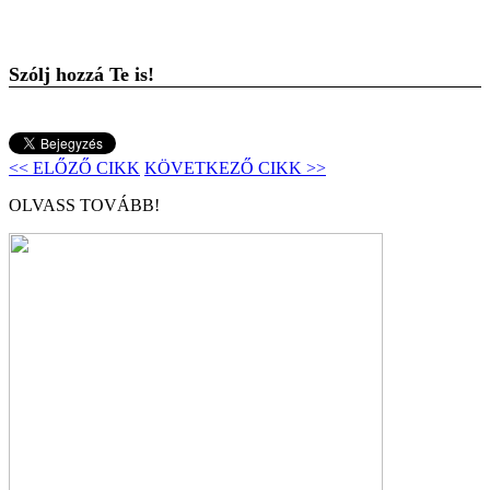
Szólj hozzá Te is!
<< ELŐZŐ CIKK
KÖVETKEZŐ CIKK >>
OLVASS TOVÁBB!