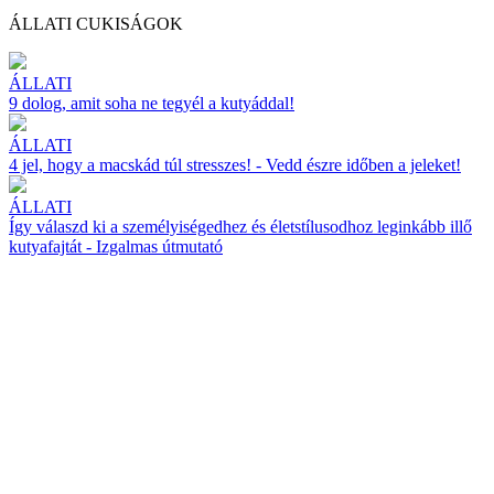
ÁLLATI CUKISÁGOK
ÁLLATI
9 dolog, amit soha ne tegyél a kutyáddal!
ÁLLATI
4 jel, hogy a macskád túl stresszes! - Vedd észre időben a jeleket!
ÁLLATI
Így válaszd ki a személyiségedhez és életstílusodhoz leginkább illő
kutyafajtát - Izgalmas útmutató