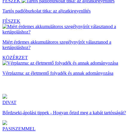
FÉSZEK
Tartós padlóburkolat titka: az aljzatkiegyenlítés
FÉSZEK
Miért érdemes akkumulátoros szegélynyírót választanod a
kertápoláshoz?
KÖZÉRZET
Vérplazma: az életmentő folyadék és annak adományozása
DIVAT
Bőrdzseki-ápolási tippek - Hogyan őrizd meg a kabát tartósságát?
PASISZEMMEL