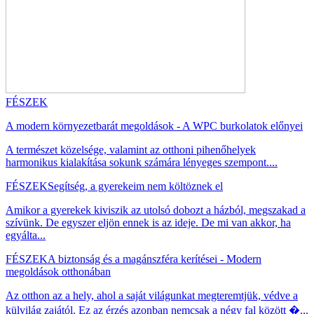
FÉSZEK
A modern környezetbarát megoldások - A WPC burkolatok előnyei
A természet közelsége, valamint az otthoni pihenőhelyek
harmonikus kialakítása sokunk számára lényeges szempont....
FÉSZEK
Segítség, a gyerekeim nem költöznek el
Amikor a gyerekek kiviszik az utolsó dobozt a házból, megszakad a
szívünk. De egyszer eljön ennek is az ideje. De mi van akkor, ha
egyálta...
FÉSZEK
A biztonság és a magánszféra kerítései - Modern
megoldások otthonában
Az otthon az a hely, ahol a saját világunkat megteremtjük, védve a
külvilág zajától. Ez az érzés azonban nemcsak a négy fal között �...