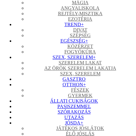
MÁGIA
ANGYALISKOLA
REJTÉLY-MISZTIKA
EZOTÉRIA
TREND
+
DIVAT
SZÉPSÉG
EGÉSZSÉG
+
KÖZÉRZET
FOGYÓKÚRA
SZEX, SZERELEM
+
SZERELEM LAKAT
AZ ÖRÖK SZERELEM LAKATJA
SZEX, SZERELEM
GASZTRO
OTTHON
+
FÉSZEK
GYERMEK
ÁLLATI CUKISÁGOK
PASISZEMMEL
SZÓRAKOZÁS
UTAZÁS
JÓSDA
+
JÁTÉKOS JÓSLÁTOK
ÉLŐ JÓSLÁS