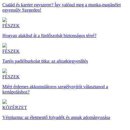
Család és karrier egyszerre? Így valósul meg a munka-magánélet
egyensúly Szegeden!
FÉSZEK
Hogyan alakítsd át a fürdőszobát biztonságos térré?
FÉSZEK
Tartós padlóburkolat titka: az aljzatkiegyenlítés
FÉSZEK
Miért érdemes akkumulátoros szegélynyírót választanod a
kertápoláshoz?
KÖZÉRZET
Vérplazma: az életmentő folyadék és annak adományozása