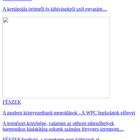
A kertápolás örömről és kihívásokról szól egyaránt....
FÉSZEK
A modern környezetbarát megoldások - A WPC burkolatok előnyei
A természet közelsége, valamint az otthoni pihenőhelyek
harmonikus kialakítása sokunk számára lényeges szempont....
FÉSZEK
Segítség, a gyerekeim nem költöznek el