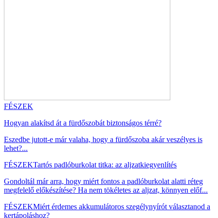
FÉSZEK
Hogyan alakítsd át a fürdőszobát biztonságos térré?
Eszedbe jutott-e már valaha, hogy a fürdőszoba akár veszélyes is
lehet?...
FÉSZEK
Tartós padlóburkolat titka: az aljzatkiegyenlítés
Gondoltál már arra, hogy miért fontos a padlóburkolat alatti réteg
megfelelő előkészítése? Ha nem tökéletes az aljzat, könnyen előf...
FÉSZEK
Miért érdemes akkumulátoros szegélynyírót választanod a
kertápoláshoz?