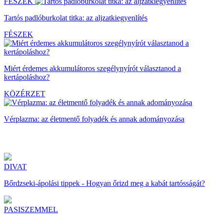
FÉSZEK
Tartós padlóburkolat titka: az aljzatkiegyenlítés
FÉSZEK
Miért érdemes akkumulátoros szegélynyírót választanod a
kertápoláshoz?
KÖZÉRZET
Vérplazma: az életmentő folyadék és annak adományozása
DIVAT
Bőrdzseki-ápolási tippek - Hogyan őrizd meg a kabát tartósságát?
PASISZEMMEL