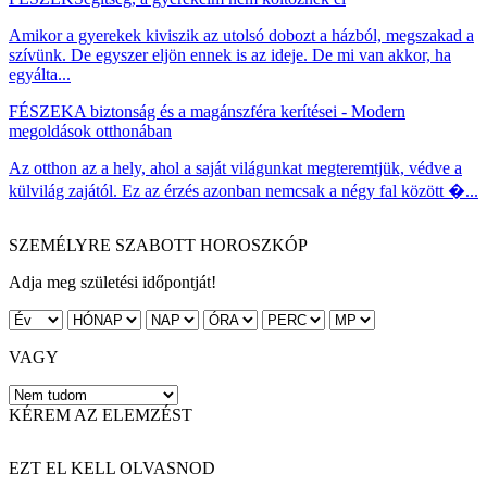
Amikor a gyerekek kiviszik az utolsó dobozt a házból, megszakad a
szívünk. De egyszer eljön ennek is az ideje. De mi van akkor, ha
egyálta...
FÉSZEK
A biztonság és a magánszféra kerítései - Modern
megoldások otthonában
Az otthon az a hely, ahol a saját világunkat megteremtjük, védve a
külvilág zajától. Ez az érzés azonban nemcsak a négy fal között �...
SZEMÉLYRE SZABOTT HOROSZKÓP
Adja meg születési időpontját!
VAGY
KÉREM AZ ELEMZÉST
EZT EL KELL OLVASNOD