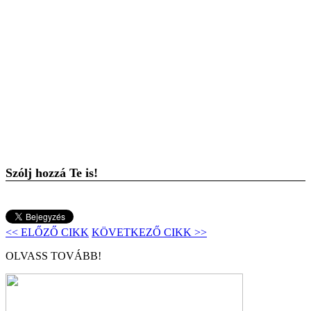
Szólj hozzá Te is!
<< ELŐZŐ CIKK
KÖVETKEZŐ CIKK >>
OLVASS TOVÁBB!