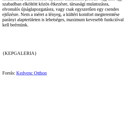
szabadban elköltött közös étkezésre, társasági mulatozásra,
elvonulós újságlapozgatásra, vagy csak egyszerűen egy csendes
ejtőzésre. Nem a méret a lényeg, a kültéri komfort megteremtése
parányi alapterületen is lehetséges, maximum kevesebb funkcióval
kell beérnünk.
{KEPGALERIA}
Forrás:
Kedvenc Otthon