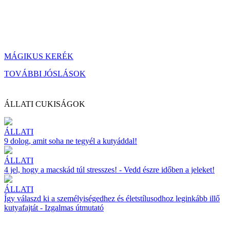
MÁGIKUS KERÉK
TOVÁBBI JÓSLÁSOK
ÁLLATI CUKISÁGOK
ÁLLATI
9 dolog, amit soha ne tegyél a kutyáddal!
ÁLLATI
4 jel, hogy a macskád túl stresszes! - Vedd észre időben a jeleket!
ÁLLATI
Így válaszd ki a személyiségedhez és életstílusodhoz leginkább illő
kutyafajtát - Izgalmas útmutató