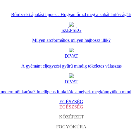
Bőrdzseki-ápolási tippek - Hogyan őrizd meg a kabát tartósságát
SZÉPSÉG
Milyen arcformához milyen hajhossz illik?
DIVAT
A gyémánt eljegyzési gyűrű mindig tökéletes választás
DIVAT
 modern női karóra? Intelligens funkciók, amelyek megkönnyítik a min
EGÉSZSÉG
EGÉSZSÉG
KÖZÉRZET
FOGYÓKÚRA