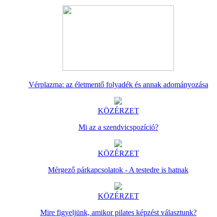
Vérplazma: az életmentő folyadék és annak adományozása
KÖZÉRZET
Mi az a szendvicspozíció?
KÖZÉRZET
Mérgező párkapcsolatok - A testedre is hatnak
KÖZÉRZET
Mire figyeljünk, amikor pilates képzést választunk?