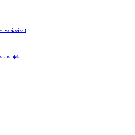
sd varázsával!
nek napjaid