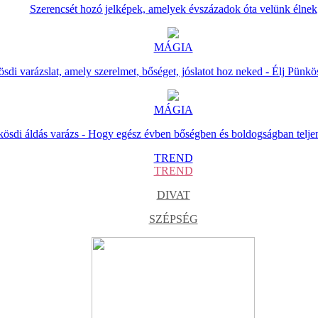
Szerencsét hozó jelképek, amelyek évszázadok óta velünk élnek
MÁGIA
sdi varázslat, amely szerelmet, bőséget, jóslatot hoz neked - Élj Pünkö
MÁGIA
ösdi áldás varázs - Hogy egész évben bőségben és boldogságban telje
TREND
TREND
DIVAT
SZÉPSÉG