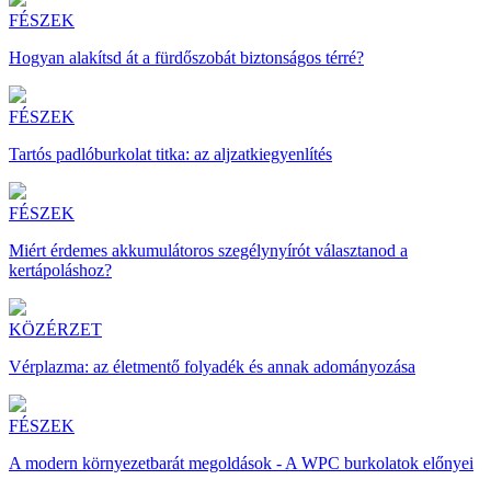
FÉSZEK
Hogyan alakítsd át a fürdőszobát biztonságos térré?
FÉSZEK
Tartós padlóburkolat titka: az aljzatkiegyenlítés
FÉSZEK
Miért érdemes akkumulátoros szegélynyírót választanod a
kertápoláshoz?
KÖZÉRZET
Vérplazma: az életmentő folyadék és annak adományozása
FÉSZEK
A modern környezetbarát megoldások - A WPC burkolatok előnyei