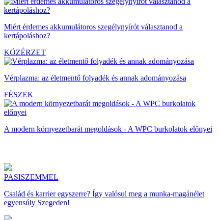
Miért érdemes akkumulátoros szegélynyírót választanod a
kertápoláshoz?
KÖZÉRZET
Vérplazma: az életmentő folyadék és annak adományozása
FÉSZEK
A modern környezetbarát megoldások - A WPC burkolatok előnyei
PASISZEMMEL
Család és karrier egyszerre? Így valósul meg a munka-magánélet
egyensúly Szegeden!