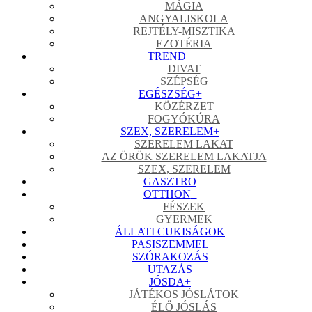
MÁGIA
ANGYALISKOLA
REJTÉLY-MISZTIKA
EZOTÉRIA
TREND
+
DIVAT
SZÉPSÉG
EGÉSZSÉG
+
KÖZÉRZET
FOGYÓKÚRA
SZEX, SZERELEM
+
SZERELEM LAKAT
AZ ÖRÖK SZERELEM LAKATJA
SZEX, SZERELEM
GASZTRO
OTTHON
+
FÉSZEK
GYERMEK
ÁLLATI CUKISÁGOK
PASISZEMMEL
SZÓRAKOZÁS
UTAZÁS
JÓSDA
+
JÁTÉKOS JÓSLÁTOK
ÉLŐ JÓSLÁS