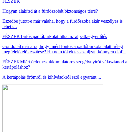
FÉSZEK
Hogyan alakítsd át a fürdőszobát biztonságos térré?
Eszedbe jutott-e már valaha, hogy a fürdőszoba akár veszélyes is
lehet?...
FÉSZEK
Tartós padlóburkolat titka: az aljzatkiegyenlítés
Gondoltál már arra, hogy miért fontos a padlóburkolat alatti réteg
megfelelő előkészítése? Ha nem tökéletes az aljzat, könnyen előf...
FÉSZEK
Miért érdemes akkumulátoros szegélynyírót választanod a
kertápoláshoz?
A kertápolás örömről és kihívásokról szól egyaránt....