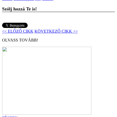
Szólj hozzá Te is!
<< ELŐZŐ CIKK
KÖVETKEZŐ CIKK >>
OLVASS TOVÁBB!