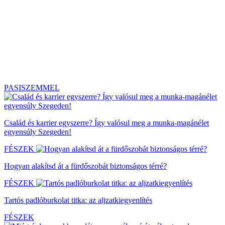
PASISZEMMEL
Család és karrier egyszerre? Így valósul meg a munka-magánélet
egyensúly Szegeden!
FÉSZEK
Hogyan alakítsd át a fürdőszobát biztonságos térré?
FÉSZEK
Tartós padlóburkolat titka: az aljzatkiegyenlítés
FÉSZEK