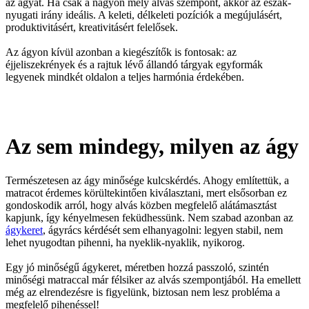
az ágyat. Ha csak a nagyon mély alvás szempont, akkor az észak-
nyugati irány ideális. A keleti, délkeleti pozíciók a megújulásért,
produktivitásért, kreativitásért felelősek.
Az ágyon kívül azonban a kiegészítők is fontosak: az
éjjeliszekrények és a rajtuk lévő állandó tárgyak egyformák
legyenek mindkét oldalon a teljes harmónia érdekében.
Az sem mindegy, milyen az ágy
Természetesen az ágy minősége kulcskérdés. Ahogy említettük, a
matracot érdemes körültekintően kiválasztani, mert elsősorban ez
gondoskodik arról, hogy alvás közben megfelelő alátámasztást
kapjunk, így kényelmesen feküdhessünk. Nem szabad azonban az
ágykeret
, ágyrács kérdését sem elhanyagolni: legyen stabil, nem
lehet nyugodtan pihenni, ha nyeklik-nyaklik, nyikorog.
Egy jó minőségű ágykeret, méretben hozzá passzoló, szintén
minőségi matraccal már félsiker az alvás szempontjából. Ha emellett
még az elrendezésre is figyelünk, biztosan nem lesz probléma a
megfelelő pihenéssel!