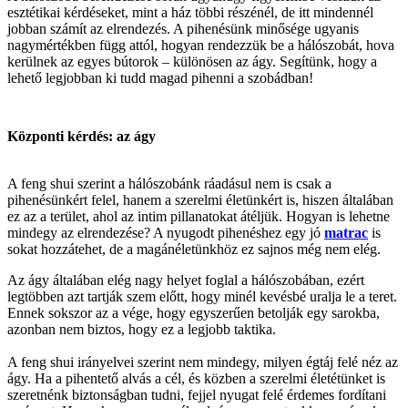
esztétikai kérdéseket, mint a ház többi részénél, de itt mindennél
jobban számít az elrendezés. A pihenésünk minősége ugyanis
nagymértékben függ attól, hogyan rendezzük be a hálószobát, hova
kerülnek az egyes bútorok – különösen az ágy. Segítünk, hogy a
lehető legjobban ki tudd magad pihenni a szobádban!
Központi kérdés: az ágy
A feng shui szerint a hálószobánk ráadásul nem is csak a
pihenésünkért felel, hanem a szerelmi életünkért is, hiszen általában
ez az a terület, ahol az intim pillanatokat átéljük. Hogyan is lehetne
mindegy az elrendezése? A nyugodt pihenéshez egy jó
matrac
is
sokat hozzátehet, de a magánéletünkhöz ez sajnos még nem elég.
Az ágy általában elég nagy helyet foglal a hálószobában, ezért
legtöbben azt tartják szem előtt, hogy minél kevésbé uralja le a teret.
Ennek sokszor az a vége, hogy egyszerűen betolják egy sarokba,
azonban nem biztos, hogy ez a legjobb taktika.
A feng shui irányelvei szerint nem mindegy, milyen égtáj felé néz az
ágy. Ha a pihentető alvás a cél, és közben a szerelmi életétünket is
szeretnénk biztonságban tudni, fejjel nyugat felé érdemes fordítani