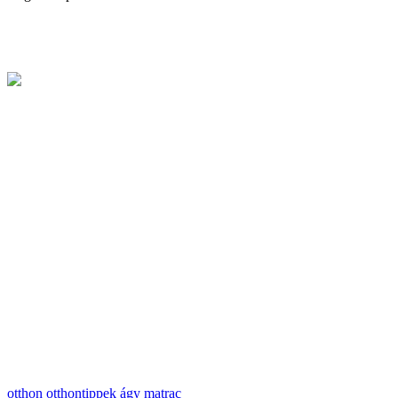
otthon
otthontippek
ágy
matrac