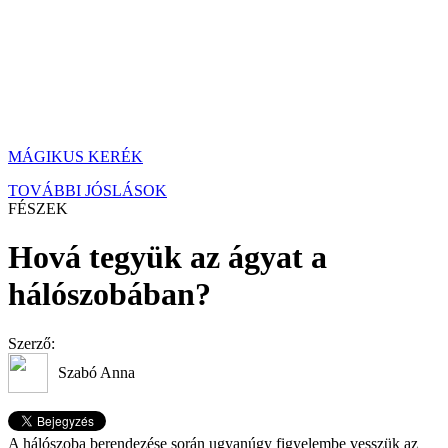
MÁGIKUS KERÉK
TOVÁBBI JÓSLÁSOK
FÉSZEK
Hová tegyük az ágyat a
hálószobában?
Szerző:
Szabó Anna
A hálószoba berendezése során ugyanúgy figyelembe vesszük az