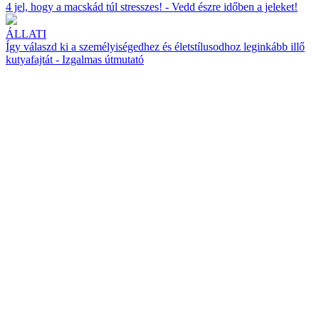
4 jel, hogy a macskád túl stresszes! - Vedd észre időben a jeleket!
ÁLLATI
Így válaszd ki a személyiségedhez és életstílusodhoz leginkább illő
kutyafajtát - Izgalmas útmutató