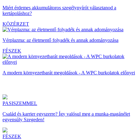
Miért érdemes akkumulátoros szegélynyírót választanod a
kertápoláshoz?
KÖZÉRZET
Vérplazma: az életmentő folyadék és annak adományozása
FÉSZEK
A modern környezetbarát megoldások - A WPC burkolatok előnyei
PASISZEMMEL
Család és karrier egyszerre? Így valósul meg a munka-magánélet
egyensúly Szegeden!
FÉSZEK