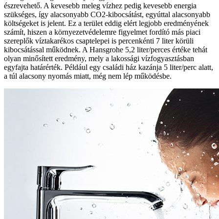
észrevehető. A kevesebb meleg vízhez pedig kevesebb energia
szükséges, így alacsonyabb CO2-kibocsátást, egyúttal alacsonyabb
költségeket is jelent. Ez a terület eddig elért legjobb eredményének
számít, hiszen a környezetvédelemre figyelmet fordító más piaci
szereplők víztakarékos csaptelepei is percenkénti 7 liter körüli
kibocsátással működnek. A Hansgrohe 5,2 liter/perces értéke tehát
olyan minősített eredmény, mely a lakossági vízfogyasztásban
egyfajta határérték. Például egy családi ház kazánja 5 liter/perc alatt,
a túl alacsony nyomás miatt, még nem lép működésbe.