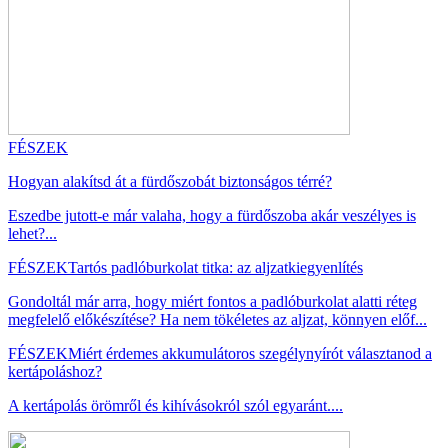
FÉSZEK
Hogyan alakítsd át a fürdőszobát biztonságos térré?
Eszedbe jutott-e már valaha, hogy a fürdőszoba akár veszélyes is
lehet?...
FÉSZEK
Tartós padlóburkolat titka: az aljzatkiegyenlítés
Gondoltál már arra, hogy miért fontos a padlóburkolat alatti réteg
megfelelő előkészítése? Ha nem tökéletes az aljzat, könnyen előf...
FÉSZEK
Miért érdemes akkumulátoros szegélynyírót választanod a
kertápoláshoz?
A kertápolás örömről és kihívásokról szól egyaránt....