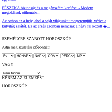
FÉSZEK
A biztonság és a magánszféra kerítései - Modern
megoldások otthonában
Az otthon az a hely, ahol a saját világunkat megteremtjük, védve a
külvilág zajától. Ez az érzés azonban nemcsak a négy fal között �...
SZEMÉLYRE SZABOTT HOROSZKÓP
Adja meg születési időpontját!
VAGY
KÉREM AZ ELEMZÉST
HOROSZKÓP