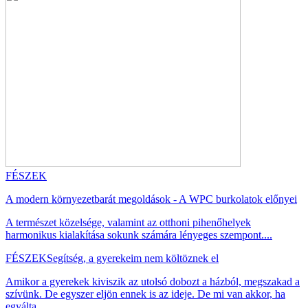
FÉSZEK
A modern környezetbarát megoldások - A WPC burkolatok előnyei
A természet közelsége, valamint az otthoni pihenőhelyek
harmonikus kialakítása sokunk számára lényeges szempont....
FÉSZEK
Segítség, a gyerekeim nem költöznek el
Amikor a gyerekek kiviszik az utolsó dobozt a házból, megszakad a
szívünk. De egyszer eljön ennek is az ideje. De mi van akkor, ha
egyálta...