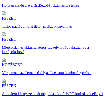
Hogyan alakítsd át a fürdőszobát biztonságos térré?
FÉSZEK
Tartós padlóburkolat titka: az aljzatkiegyenlítés
FÉSZEK
Miért érdemes akkumulátoros szegélynyírót választanod a
kertápoláshoz?
KÖZÉRZET
Vérplazma: az életmentő folyadék és annak adományozása
FÉSZEK
A modern környezetbarát megoldások - A WPC burkolatok előnyei