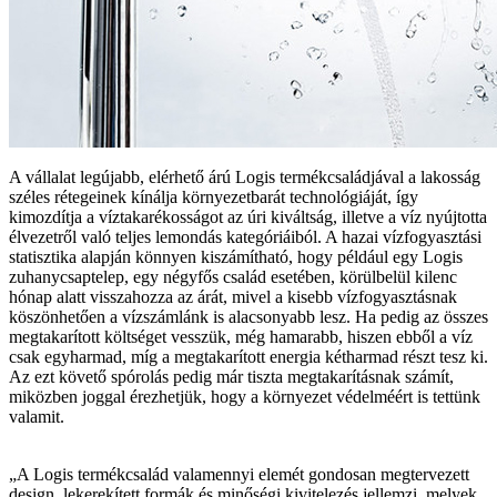
A vállalat legújabb, elérhető árú Logis termékcsaládjával a lakosság
széles rétegeinek kínálja környezetbarát technológiáját, így
kimozdítja a víztakarékosságot az úri kiváltság, illetve a víz nyújtotta
élvezetről való teljes lemondás kategóriáiból. A hazai vízfogyasztási
statisztika alapján könnyen kiszámítható, hogy például egy Logis
zuhanycsaptelep, egy négyfős család esetében, körülbelül kilenc
hónap alatt visszahozza az árát, mivel a kisebb vízfogyasztásnak
köszönhetően a vízszámlánk is alacsonyabb lesz. Ha pedig az összes
megtakarított költséget vesszük, még hamarabb, hiszen ebből a víz
csak egyharmad, míg a megtakarított energia kétharmad részt tesz ki.
Az ezt követő spórolás pedig már tiszta megtakarításnak számít,
miközben joggal érezhetjük, hogy a környezet védelméért is tettünk
valamit.
„A Logis termékcsalád valamennyi elemét gondosan megtervezett
design, lekerekített formák és minőségi kivitelezés jellemzi, melyek