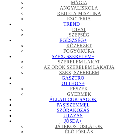
MÁGIA
ANGYALISKOLA
REJTÉLY-MISZTIKA
EZOTÉRIA
TREND
+
DIVAT
SZÉPSÉG
EGÉSZSÉG
+
KÖZÉRZET
FOGYÓKÚRA
SZEX, SZERELEM
+
SZERELEM LAKAT
AZ ÖRÖK SZERELEM LAKATJA
SZEX, SZERELEM
GASZTRO
OTTHON
+
FÉSZEK
GYERMEK
ÁLLATI CUKISÁGOK
PASISZEMMEL
SZÓRAKOZÁS
UTAZÁS
JÓSDA
+
JÁTÉKOS JÓSLÁTOK
ÉLŐ JÓSLÁS