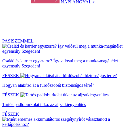
NAPI ANGYAL >
PASISZEMMEL
Család és karrier egyszerre? Így valósul meg a munka-magánélet
egyensúly Szegeden!
FÉSZEK
Hogyan alakítsd át a fürdőszobát biztonságos térré?
FÉSZEK
Tartós padlóburkolat titka: az aljzatkiegyenlítés
FÉSZEK