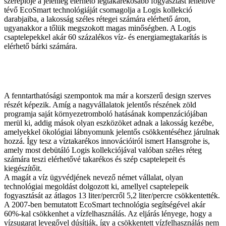
szereplője a jelenleg elérhető legtakarékosabb fogyasztást lehetővé
tévő EcoSmart technológiáját csomagolja a Logis kollekció
darabjaiba, a lakosság széles rétegei számára elérhető áron,
ugyanakkor a tőlük megszokott magas minőségben. A Logis
csaptelepekkel akár 60 százalékos víz- és energiamegtakarítás is
elérhető bárki számára.
A fenntarthatósági szempontok ma már a korszerű design szerves
részét képezik. Amíg a nagyvállalatok jelentős részének zöld
programja saját környezetromboló hatásának kompenzációjában
merül ki, addig mások olyan eszközöket adnak a lakosság kezébe,
amelyekkel ökológiai lábnyomunk jelentős csökkentéséhez járulnak
hozzá. Így tesz a víztakarékos innovációiról ismert Hansgrohe is,
amely most debütáló Logis kollekciójával valóban széles réteg
számára teszi elérhetővé takarékos és szép csaptelepeit és
kiegészítőit.
A magát a víz ügyvédjének nevező német vállalat, olyan
technológiai megoldást dolgozott ki, amellyel csaptelepeik
fogyasztását az átlagos 13 liter/percről 5,2 liter/percre csökkentették.
A 2007-ben bemutatott EcoSmart technológia segítségével akár
60%-kal csökkenhet a vízfelhasználás. Az eljárás lényege, hogy a
vízsugarat levegővel dúsítják, így a csökkentett vízfelhasználás nem