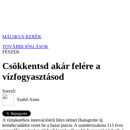
MÁGIKUS KERÉK
TOVÁBBI JÓSLÁSOK
FÉSZEK
Csökkentsd akár felére a
vízfogyasztásod
Szerző:
Szabó Anna
A víztakarékos innovációiról híres német Hansgrohe új
termékcsaládot vezet be a hazai piacra. A szaniterszakma 113 éves