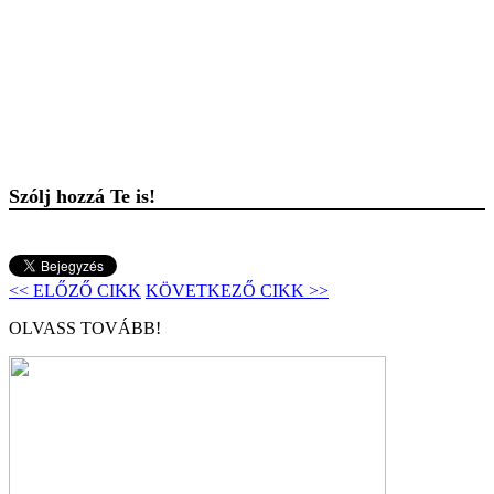
Szólj hozzá Te is!
<< ELŐZŐ CIKK
KÖVETKEZŐ CIKK >>
OLVASS TOVÁBB!