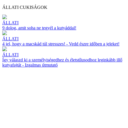
ÁLLATI CUKISÁGOK
ÁLLATI
9 dolog, amit soha ne tegyél a kutyáddal!
ÁLLATI
4 jel, hogy a macskád túl stresszes! - Vedd észre időben a jeleket!
ÁLLATI
Így válaszd ki a személyiségedhez és életstílusodhoz leginkább illő
kutyafajtát - Izgalmas útmutató