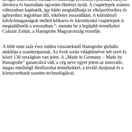
látványa és használata egyaránt élményt nyújt. A csaptelepek számos
változatban kaphatók, így bárki megtalálhatja az elképzeléseihez és
igényeihez legjobban illő, tökéletes összeállítást. A különböző
kifolyómagasságok mellett kétkaros és háromlyukú csaptelepek is
megtalálhatók a sorozatban.”- mutatta be a legújabb termékeket
Császár Zoltán, a Hansgrohe Magyarország vezetője.
A több mint száz éves múltra visszatekintő Hansgrohe globális
alakítója a szaniteriparnak. Az évek során világhírnévre tett szert és
közel 130 országban van jelen. A „Made in Germany – Made by
Hansgrohe” garanciává vált, a cég neve egyet jelent az innovatív,
magas minőségű fürdőszobai termékekkel, a kiváló dizájnnal és a
környezetbarát szaniter-technológiával.