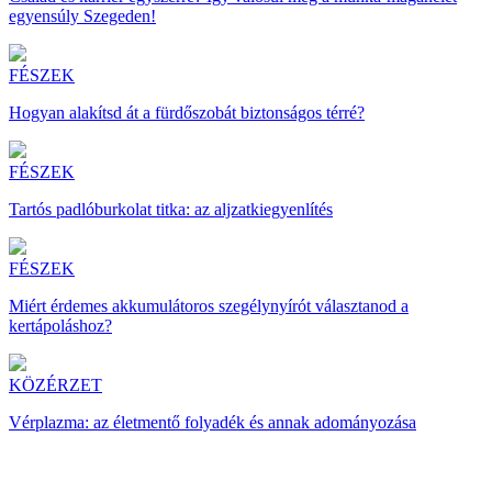
egyensúly Szegeden!
FÉSZEK
Hogyan alakítsd át a fürdőszobát biztonságos térré?
FÉSZEK
Tartós padlóburkolat titka: az aljzatkiegyenlítés
FÉSZEK
Miért érdemes akkumulátoros szegélynyírót választanod a
kertápoláshoz?
KÖZÉRZET
Vérplazma: az életmentő folyadék és annak adományozása