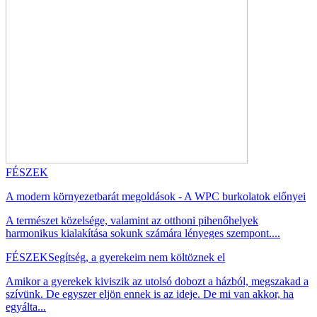
FÉSZEK
A modern környezetbarát megoldások - A WPC burkolatok előnyei
A természet közelsége, valamint az otthoni pihenőhelyek
harmonikus kialakítása sokunk számára lényeges szempont....
FÉSZEK
Segítség, a gyerekeim nem költöznek el
Amikor a gyerekek kiviszik az utolsó dobozt a házból, megszakad a
szívünk. De egyszer eljön ennek is az ideje. De mi van akkor, ha
egyálta...