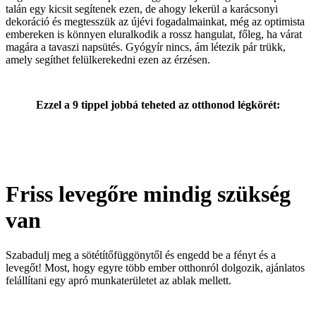
talán egy kicsit segítenek ezen, de ahogy lekerül a karácsonyi
dekoráció és megtesszük az újévi fogadalmainkat, még az optimista
embereken is könnyen eluralkodik a rossz hangulat, főleg, ha várat
magára a tavaszi napsütés. Gyógyír nincs, ám létezik pár trükk,
amely segíthet felülkerekedni ezen az érzésen.
Ezzel a 9 tippel jobbá teheted az otthonod légkörét:
Friss levegőre mindig szükség
van
Szabadulj meg a sötétítőfüggönytől és engedd be a fényt és a
levegőt! Most, hogy egyre több ember otthonról dolgozik, ajánlatos
felállítani egy apró munkaterületet az ablak mellett.