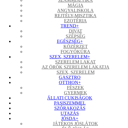
SZÁMMISZTIKA
MÁGIA
ANGYALISKOLA
REJTÉLY-MISZTIKA
EZOTÉRIA
TREND
+
DIVAT
SZÉPSÉG
EGÉSZSÉG
+
KÖZÉRZET
FOGYÓKÚRA
SZEX, SZERELEM
+
SZERELEM LAKAT
AZ ÖRÖK SZERELEM LAKATJA
SZEX, SZERELEM
GASZTRO
OTTHON
+
FÉSZEK
GYERMEK
ÁLLATI CUKISÁGOK
PASISZEMMEL
SZÓRAKOZÁS
UTAZÁS
JÓSDA
+
JÁTÉKOS JÓSLÁTOK