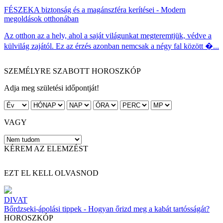
FÉSZEK
A biztonság és a magánszféra kerítései - Modern
megoldások otthonában
Az otthon az a hely, ahol a saját világunkat megteremtjük, védve a
külvilág zajától. Ez az érzés azonban nemcsak a négy fal között �...
SZEMÉLYRE SZABOTT HOROSZKÓP
Adja meg születési időpontját!
VAGY
KÉREM AZ ELEMZÉST
EZT EL KELL OLVASNOD
DIVAT
Bőrdzseki-ápolási tippek - Hogyan őrizd meg a kabát tartósságát?
HOROSZKÓP