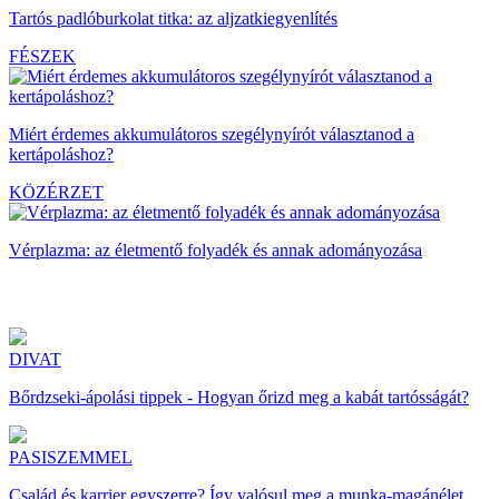
Tartós padlóburkolat titka: az aljzatkiegyenlítés
FÉSZEK
Miért érdemes akkumulátoros szegélynyírót választanod a
kertápoláshoz?
KÖZÉRZET
Vérplazma: az életmentő folyadék és annak adományozása
DIVAT
Bőrdzseki-ápolási tippek - Hogyan őrizd meg a kabát tartósságát?
PASISZEMMEL
Család és karrier egyszerre? Így valósul meg a munka-magánélet