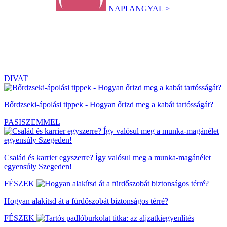
NAPI ANGYAL >
DIVAT
Bőrdzseki-ápolási tippek - Hogyan őrizd meg a kabát tartósságát?
PASISZEMMEL
Család és karrier egyszerre? Így valósul meg a munka-magánélet
egyensúly Szegeden!
FÉSZEK
Hogyan alakítsd át a fürdőszobát biztonságos térré?
FÉSZEK