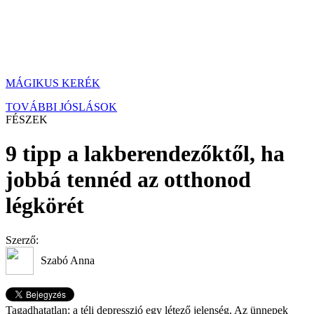
MÁGIKUS KERÉK
TOVÁBBI JÓSLÁSOK
FÉSZEK
9 tipp a lakberendezőktől, ha
jobbá tennéd az otthonod
légkörét
Szerző:
Szabó Anna
Tagadhatatlan: a téli depresszió egy létező jelenség. Az ünnepek