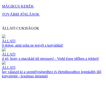
MÁGIKUS KERÉK
TOVÁBBI JÓSLÁSOK
ÁLLATI CUKISÁGOK
ÁLLATI
9 dolog, amit soha ne tegyél a kutyáddal!
ÁLLATI
4 jel, hogy a macskád túl stresszes! - Vedd észre időben a jeleket!
ÁLLATI
Így válaszd ki a személyiségedhez és életstílusodhoz leginkább illő
kutyafajtát - Izgalmas útmutató