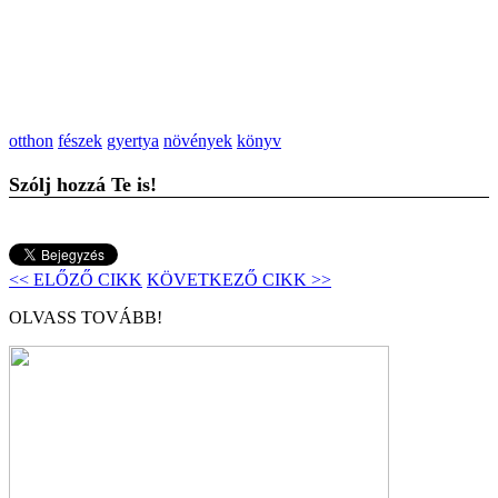
otthon
fészek
gyertya
növények
könyv
Szólj hozzá Te is!
<< ELŐZŐ CIKK
KÖVETKEZŐ CIKK >>
OLVASS TOVÁBB!