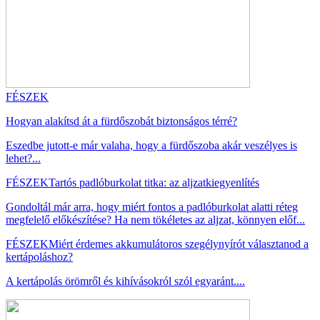
FÉSZEK
Hogyan alakítsd át a fürdőszobát biztonságos térré?
Eszedbe jutott-e már valaha, hogy a fürdőszoba akár veszélyes is
lehet?...
FÉSZEK
Tartós padlóburkolat titka: az aljzatkiegyenlítés
Gondoltál már arra, hogy miért fontos a padlóburkolat alatti réteg
megfelelő előkészítése? Ha nem tökéletes az aljzat, könnyen előf...
FÉSZEK
Miért érdemes akkumulátoros szegélynyírót választanod a
kertápoláshoz?
A kertápolás örömről és kihívásokról szól egyaránt....