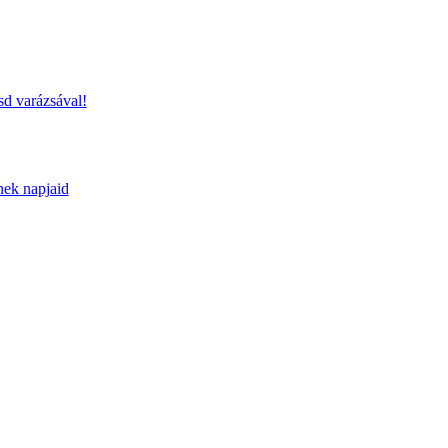
sd varázsával!
nek napjaid