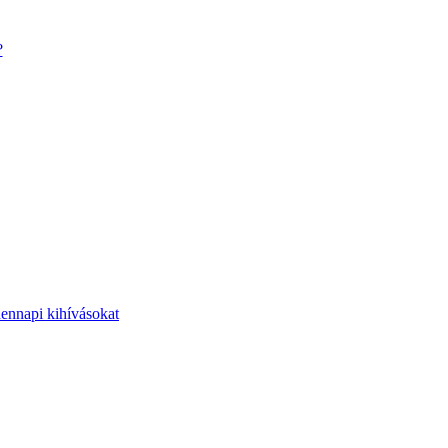
?
dennapi kihívásokat