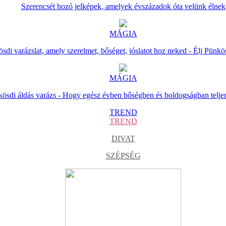
Szerencsét hozó jelképek, amelyek évszázadok óta velünk élnek
MÁGIA
sdi varázslat, amely szerelmet, bőséget, jóslatot hoz neked - Élj Pünkö
MÁGIA
ösdi áldás varázs - Hogy egész évben bőségben és boldogságban telje
TREND
TREND
DIVAT
SZÉPSÉG