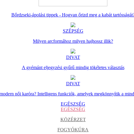
Bőrdzseki-ápolási tippek - Hogyan őrizd meg a kabát tartósságát
SZÉPSÉG
Milyen arcformához milyen hajhossz illik?
DIVAT
A gyémánt eljegyzési gyűrű mindig tökéletes választás
DIVAT
 modern női karóra? Intelligens funkciók, amelyek megkönnyítik a min
EGÉSZSÉG
EGÉSZSÉG
KÖZÉRZET
FOGYÓKÚRA