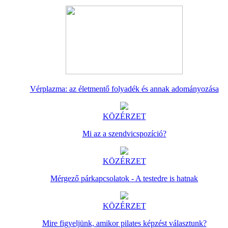
Vérplazma: az életmentő folyadék és annak adományozása
KÖZÉRZET
Mi az a szendvicspozíció?
KÖZÉRZET
Mérgező párkapcsolatok - A testedre is hatnak
KÖZÉRZET
Mire figyeljünk, amikor pilates képzést választunk?