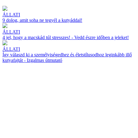
ÁLLATI
9 dolog, amit soha ne tegyél a kutyáddal!
ÁLLATI
4 jel, hogy a macskád túl stresszes! - Vedd észre időben a jeleket!
ÁLLATI
Így válaszd ki a személyiségedhez és életstílusodhoz leginkább illő
kutyafajtát - Izgalmas útmutató