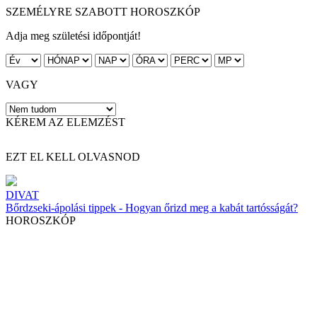
SZEMÉLYRE SZABOTT HOROSZKÓP
Adja meg születési időpontját!
VAGY
KÉREM AZ ELEMZÉST
EZT EL KELL OLVASNOD
DIVAT
Bőrdzseki-ápolási tippek - Hogyan őrizd meg a kabát tartósságát?
HOROSZKÓP