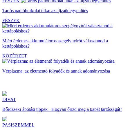
FÉSZEK
Tartós padlóburkolat titka: az aljzatkiegyenlítés
FÉSZEK
Miért érdemes akkumulátoros szegélynyírót választanod a
kertápoláshoz?
KÖZÉRZET
Vérplazma: az életmentő folyadék és annak adományozása
DIVAT
Bőrdzseki-ápolási tippek - Hogyan őrizd meg a kabát tartósságát?
PASISZEMMEL