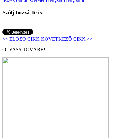
fészek
otthon
szerelem
fengshui
feng shui
Szólj hozzá Te is!
<< ELŐZŐ CIKK
KÖVETKEZŐ CIKK >>
OLVASS TOVÁBB!