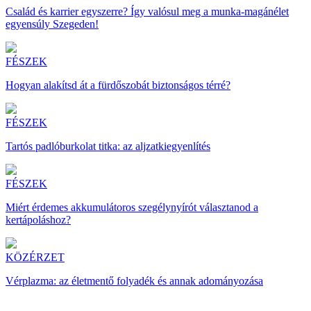
Család és karrier egyszerre? Így valósul meg a munka-magánélet
egyensúly Szegeden!
FÉSZEK
Hogyan alakítsd át a fürdőszobát biztonságos térré?
FÉSZEK
Tartós padlóburkolat titka: az aljzatkiegyenlítés
FÉSZEK
Miért érdemes akkumulátoros szegélynyírót választanod a
kertápoláshoz?
KÖZÉRZET
Vérplazma: az életmentő folyadék és annak adományozása