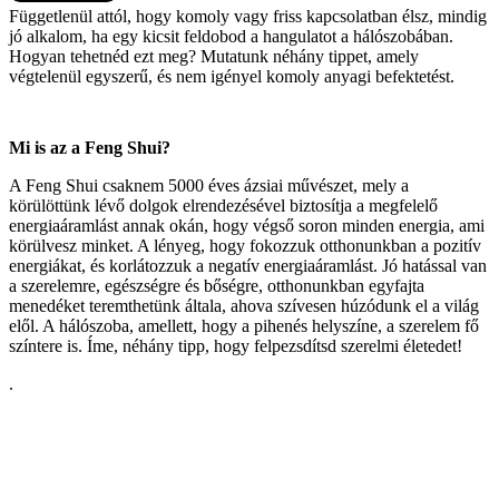
Függetlenül attól, hogy komoly vagy friss kapcsolatban élsz, mindig
jó alkalom, ha egy kicsit feldobod a hangulatot a hálószobában.
Hogyan tehetnéd ezt meg? Mutatunk néhány tippet, amely
végtelenül egyszerű, és nem igényel komoly anyagi befektetést.
Mi is az a Feng Shui?
A Feng Shui csaknem 5000 éves ázsiai művészet, mely a
körülöttünk lévő dolgok elrendezésével biztosítja a megfelelő
energiaáramlást annak okán, hogy végső soron minden energia, ami
körülvesz minket. A lényeg, hogy fokozzuk otthonunkban a pozitív
energiákat, és korlátozzuk a negatív energiaáramlást. Jó hatással van
a szerelemre, egészségre és bőségre, otthonunkban egyfajta
menedéket teremthetünk általa, ahova szívesen húzódunk el a világ
elől. A hálószoba, amellett, hogy a pihenés helyszíne, a szerelem fő
színtere is. Íme, néhány tipp, hogy felpezsdítsd szerelmi életedet!
.