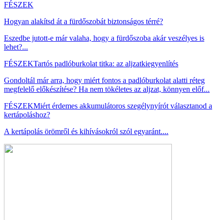
FÉSZEK
Hogyan alakítsd át a fürdőszobát biztonságos térré?
Eszedbe jutott-e már valaha, hogy a fürdőszoba akár veszélyes is
lehet?...
FÉSZEK
Tartós padlóburkolat titka: az aljzatkiegyenlítés
Gondoltál már arra, hogy miért fontos a padlóburkolat alatti réteg
megfelelő előkészítése? Ha nem tökéletes az aljzat, könnyen előf...
FÉSZEK
Miért érdemes akkumulátoros szegélynyírót választanod a
kertápoláshoz?
A kertápolás örömről és kihívásokról szól egyaránt....