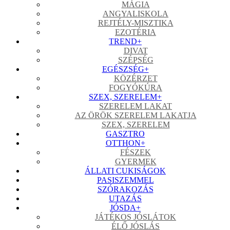
MÁGIA
ANGYALISKOLA
REJTÉLY-MISZTIKA
EZOTÉRIA
TREND
+
DIVAT
SZÉPSÉG
EGÉSZSÉG
+
KÖZÉRZET
FOGYÓKÚRA
SZEX, SZERELEM
+
SZERELEM LAKAT
AZ ÖRÖK SZERELEM LAKATJA
SZEX, SZERELEM
GASZTRO
OTTHON
+
FÉSZEK
GYERMEK
ÁLLATI CUKISÁGOK
PASISZEMMEL
SZÓRAKOZÁS
UTAZÁS
JÓSDA
+
JÁTÉKOS JÓSLÁTOK
ÉLŐ JÓSLÁS