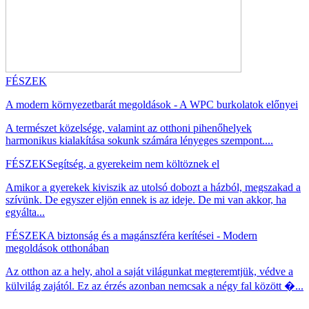
FÉSZEK
A modern környezetbarát megoldások - A WPC burkolatok előnyei
A természet közelsége, valamint az otthoni pihenőhelyek
harmonikus kialakítása sokunk számára lényeges szempont....
FÉSZEK
Segítség, a gyerekeim nem költöznek el
Amikor a gyerekek kiviszik az utolsó dobozt a házból, megszakad a
szívünk. De egyszer eljön ennek is az ideje. De mi van akkor, ha
egyálta...
FÉSZEK
A biztonság és a magánszféra kerítései - Modern
megoldások otthonában
Az otthon az a hely, ahol a saját világunkat megteremtjük, védve a
külvilág zajától. Ez az érzés azonban nemcsak a négy fal között �...