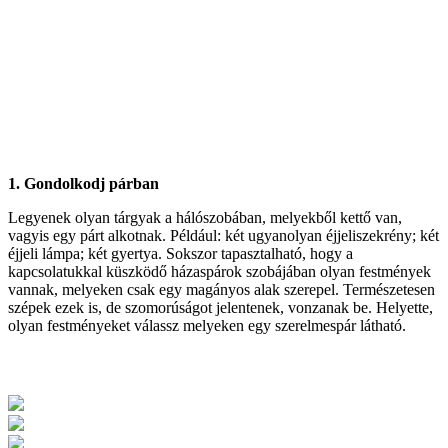
1. Gondolkodj párban
Legyenek olyan tárgyak a hálószobában, melyekből kettő van,
vagyis egy párt alkotnak. Például: két ugyanolyan éjjeliszekrény; két
éjjeli lámpa; két gyertya. Sokszor tapasztalható, hogy a
kapcsolatukkal küszködő házaspárok szobájában olyan festmények
vannak, melyeken csak egy magányos alak szerepel. Természetesen
szépek ezek is, de szomorúságot jelentenek, vonzanak be. Helyette,
olyan festményeket válassz melyeken egy szerelmespár látható.