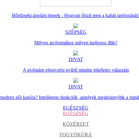
Bőrdzseki-ápolási tippek - Hogyan őrizd meg a kabát tartósságát
SZÉPSÉG
Milyen arcformához milyen hajhossz illik?
DIVAT
A gyémánt eljegyzési gyűrű mindig tökéletes választás
DIVAT
 modern női karóra? Intelligens funkciók, amelyek megkönnyítik a min
EGÉSZSÉG
EGÉSZSÉG
KÖZÉRZET
FOGYÓKÚRA