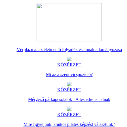
Vérplazma: az életmentő folyadék és annak adományozása
KÖZÉRZET
Mi az a szendvicspozíció?
KÖZÉRZET
Mérgező párkapcsolatok - A testedre is hatnak
KÖZÉRZET
Mire figyeljünk, amikor pilates képzést választunk?