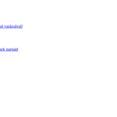
sd varázsával!
nek napjaid