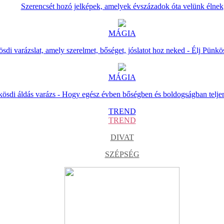
Szerencsét hozó jelképek, amelyek évszázadok óta velünk élnek
MÁGIA
sdi varázslat, amely szerelmet, bőséget, jóslatot hoz neked - Élj Pünkö
MÁGIA
ösdi áldás varázs - Hogy egész évben bőségben és boldogságban telje
TREND
TREND
DIVAT
SZÉPSÉG