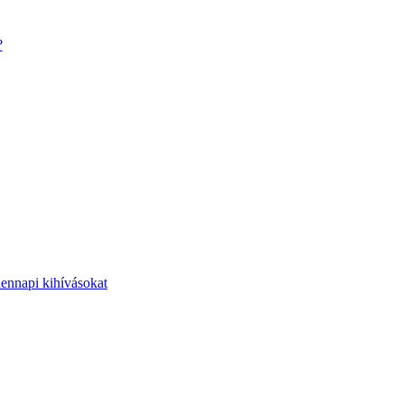
?
dennapi kihívásokat