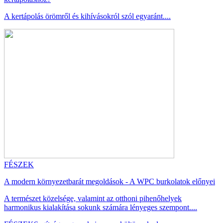
A kertápolás örömről és kihívásokról szól egyaránt....
FÉSZEK
A modern környezetbarát megoldások - A WPC burkolatok előnyei
A természet közelsége, valamint az otthoni pihenőhelyek
harmonikus kialakítása sokunk számára lényeges szempont....