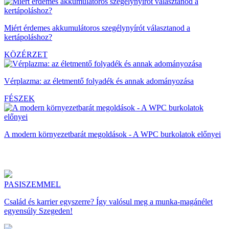
Miért érdemes akkumulátoros szegélynyírót választanod a
kertápoláshoz?
KÖZÉRZET
Vérplazma: az életmentő folyadék és annak adományozása
FÉSZEK
A modern környezetbarát megoldások - A WPC burkolatok előnyei
PASISZEMMEL
Család és karrier egyszerre? Így valósul meg a munka-magánélet
egyensúly Szegeden!