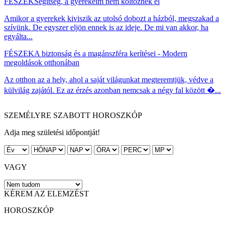
FÉSZEK
Segítség, a gyerekeim nem költöznek el
Amikor a gyerekek kiviszik az utolsó dobozt a házból, megszakad a
szívünk. De egyszer eljön ennek is az ideje. De mi van akkor, ha
egyálta...
FÉSZEK
A biztonság és a magánszféra kerítései - Modern
megoldások otthonában
Az otthon az a hely, ahol a saját világunkat megteremtjük, védve a
külvilág zajától. Ez az érzés azonban nemcsak a négy fal között �...
SZEMÉLYRE SZABOTT HOROSZKÓP
Adja meg születési időpontját!
VAGY
KÉREM AZ ELEMZÉST
HOROSZKÓP