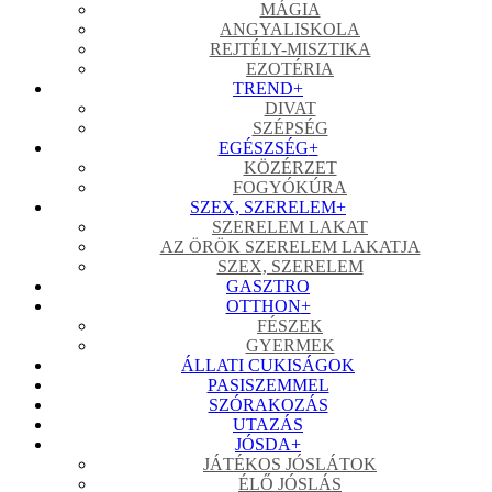
MÁGIA
ANGYALISKOLA
REJTÉLY-MISZTIKA
EZOTÉRIA
TREND
+
DIVAT
SZÉPSÉG
EGÉSZSÉG
+
KÖZÉRZET
FOGYÓKÚRA
SZEX, SZERELEM
+
SZERELEM LAKAT
AZ ÖRÖK SZERELEM LAKATJA
SZEX, SZERELEM
GASZTRO
OTTHON
+
FÉSZEK
GYERMEK
ÁLLATI CUKISÁGOK
PASISZEMMEL
SZÓRAKOZÁS
UTAZÁS
JÓSDA
+
JÁTÉKOS JÓSLÁTOK
ÉLŐ JÓSLÁS