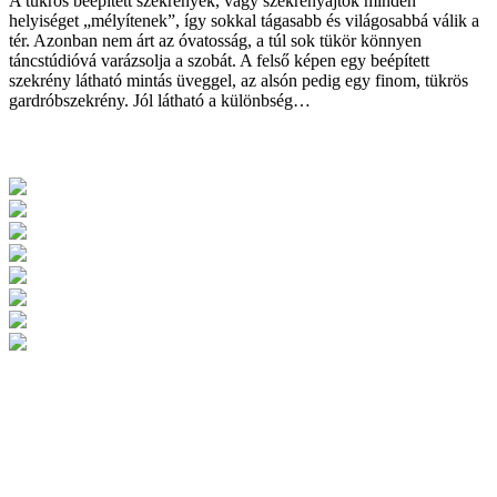
A tükrös beépített szekrények, vagy szekrényajtók minden
helyiséget „mélyítenek”, így sokkal tágasabb és világosabbá válik a
tér. Azonban nem árt az óvatosság, a túl sok tükör könnyen
táncstúdióvá varázsolja a szobát. A felső képen egy beépített
szekrény látható mintás üveggel, az alsón pedig egy finom, tükrös
gardróbszekrény. Jól látható a különbség…