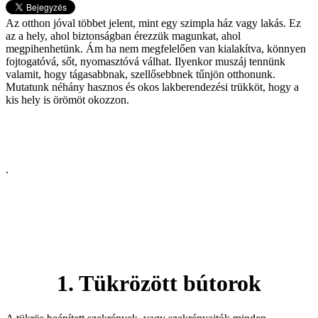
Az otthon jóval többet jelent, mint egy szimpla ház vagy lakás. Ez
az a hely, ahol biztonságban érezzük magunkat, ahol
megpihenhetünk. Ám ha nem megfelelően van kialakítva, könnyen
fojtogatóvá, sőt, nyomasztóvá válhat. Ilyenkor muszáj tennünk
valamit, hogy tágasabbnak, szellősebbnek tűnjön otthonunk.
Mutatunk néhány hasznos és okos lakberendezési trükköt, hogy a
kis hely is örömöt okozzon.
.
1. Tükrözött bútorok