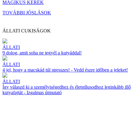
MÁGIKUS KERÉK
TOVÁBBI JÓSLÁSOK
ÁLLATI CUKISÁGOK
ÁLLATI
9 dolog, amit soha ne tegyél a kutyáddal!
ÁLLATI
4 jel, hogy a macskád túl stresszes! - Vedd észre időben a jeleket!
ÁLLATI
Így válaszd ki a személyiségedhez és életstílusodhoz leginkább illő
kutyafajtát - Izgalmas útmutató