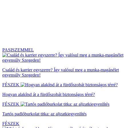
PASISZEMMEL
Család és karrier egyszerre? Így valósul meg a munka-magánélet
egyensúly Szegeden!
FÉSZEK
Hogyan alakítsd át a fürdőszobát biztonságos térré?
FÉSZEK
Tartós padlóburkolat titka: az aljzatkiegyenlítés
FÉSZEK