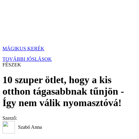
MÁGIKUS KERÉK
TOVÁBBI JÓSLÁSOK
FÉSZEK
10 szuper ötlet, hogy a kis
otthon tágasabbnak tűnjön -
Így nem válik nyomasztóvá!
Szerző:
Szabó Anna