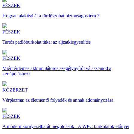
FÉSZEK
Hogyan alakítsd át a fürdőszobát biztonságos térré?
FÉSZEK
Tartós padlóburkolat titka: az aljzatkiegyenlítés
FÉSZEK
Miért érdemes akkumulátoros szegélynyírót választanod a
kertápoláshoz?
KÖZÉRZET
Vérplazma: az életmentő folyadék és annak adományozása
FÉSZEK
A modern környezetbarát megoldások - A WPC burkolatok előnyei