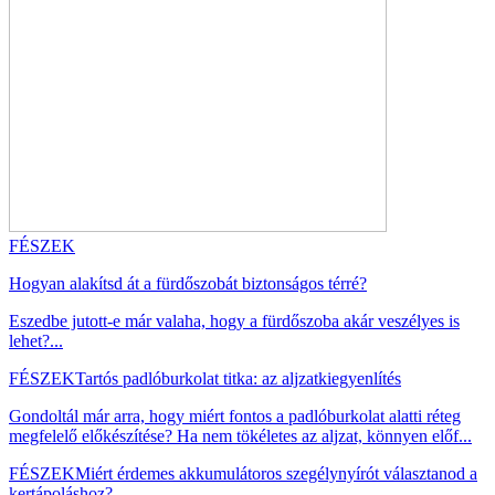
FÉSZEK
Hogyan alakítsd át a fürdőszobát biztonságos térré?
Eszedbe jutott-e már valaha, hogy a fürdőszoba akár veszélyes is
lehet?...
FÉSZEK
Tartós padlóburkolat titka: az aljzatkiegyenlítés
Gondoltál már arra, hogy miért fontos a padlóburkolat alatti réteg
megfelelő előkészítése? Ha nem tökéletes az aljzat, könnyen előf...
FÉSZEK
Miért érdemes akkumulátoros szegélynyírót választanod a
kertápoláshoz?