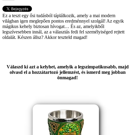
Ez a teszt egy ősi tudásból táplálkozik, amely a mai modern
világban igen meglepően pontos eredménnyel szolgál! Az egyik
mágikus kehely biztosan hívogat… És az, amelyikből
legszívesebben innál, az a választás fedi fel személyiséged rejtett
oldalát. Készen állsz? Akkor teszteld magad!
Válaszd ki azt a kelyhet, amelyik a legszimpatikusabb, majd
olvasd el a hozzátartozó jellemzést, és ismerd meg jobban
önmagad!