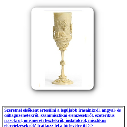
Szeretnél elsőként értesülni a legújabb írásainkról, angyal- és
csillagüzenetekről, számmisztikai elemzésekről, ezoterikus
írásokról, önismereti tesztekről, jóslatokról, misztikus
előrejelzésekről? Iratkozz fel a hírlevélre itt >>