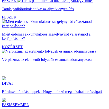
FÉSZEK
Tartós padlóburkolat titka: az aljzatkiegyenlítés
FÉSZEK
Miért érdemes akkumulátoros szegélynyírót választanod a
kertápoláshoz?
KÖZÉRZET
Vérplazma: az életmentő folyadék és annak adományozása
DIVAT
Bőrdzseki-ápolási tippek - Hogyan őrizd meg a kabát tartósságát?
PASISZEMMEL