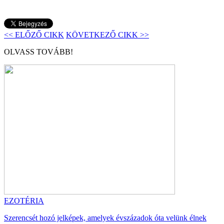
<< ELŐZŐ CIKK
KÖVETKEZŐ CIKK >>
OLVASS TOVÁBB!
EZOTÉRIA
Szerencsét hozó jelképek, amelyek évszázadok óta velünk élnek