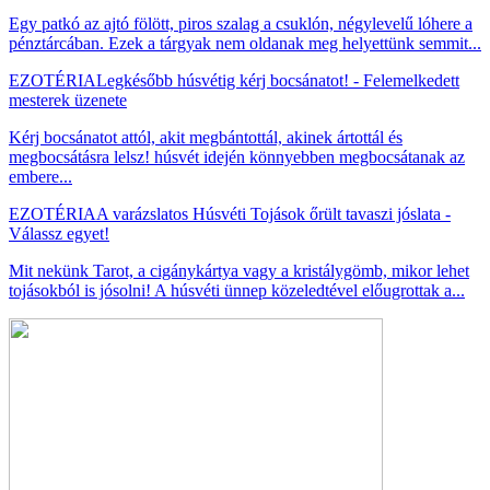
Egy patkó az ajtó fölött, piros szalag a csuklón, négylevelű lóhere a
pénztárcában. Ezek a tárgyak nem oldanak meg helyettünk semmit...
EZOTÉRIA
Legkésőbb húsvétig kérj bocsánatot! - Felemelkedett
mesterek üzenete
Kérj bocsánatot attól, akit megbántottál, akinek ártottál és
megbocsátásra lelsz! húsvét idején könnyebben megbocsátanak az
embere...
EZOTÉRIA
A varázslatos Húsvéti Tojások őrült tavaszi jóslata -
Válassz egyet!
Mit nekünk Tarot, a cigánykártya vagy a kristálygömb, mikor lehet
tojásokból is jósolni! A húsvéti ünnep közeledtével előugrottak a...