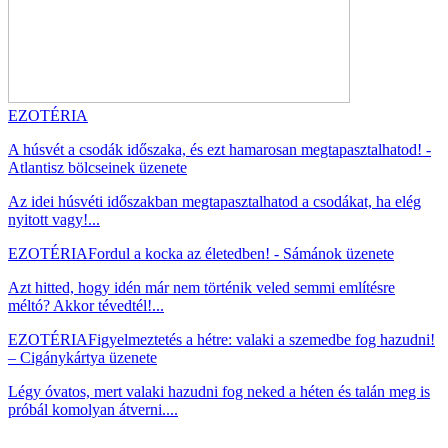
EZOTÉRIA
A húsvét a csodák időszaka, és ezt hamarosan megtapasztalhatod! -
Atlantisz bölcseinek üzenete
Az idei húsvéti időszakban megtapasztalhatod a csodákat, ha elég
nyitott vagy!...
EZOTÉRIA
Fordul a kocka az életedben! - Sámánok üzenete
Azt hitted, hogy idén már nem történik veled semmi említésre
méltó? Akkor tévedtél!...
EZOTÉRIA
Figyelmeztetés a hétre: valaki a szemedbe fog hazudni!
– Cigánykártya üzenete
Légy óvatos, mert valaki hazudni fog neked a héten és talán meg is
próbál komolyan átverni....