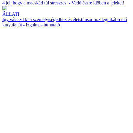
4 jel, hogy a macskád túl stresszes! - Vedd észre időben a jeleket!
ÁLLATI
Így válaszd ki a személyiségedhez és életstílusodhoz leginkább illő
kutyafajtát - Izgalmas útmutató