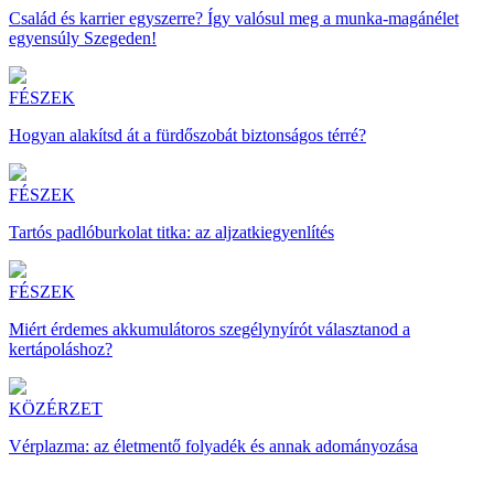
Család és karrier egyszerre? Így valósul meg a munka-magánélet
egyensúly Szegeden!
FÉSZEK
Hogyan alakítsd át a fürdőszobát biztonságos térré?
FÉSZEK
Tartós padlóburkolat titka: az aljzatkiegyenlítés
FÉSZEK
Miért érdemes akkumulátoros szegélynyírót választanod a
kertápoláshoz?
KÖZÉRZET
Vérplazma: az életmentő folyadék és annak adományozása