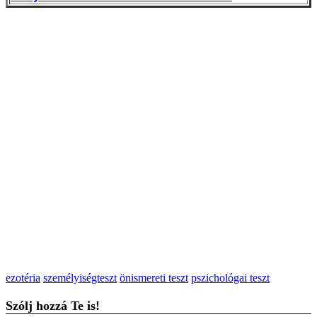
ezotéria
személyiségteszt
önismereti teszt
pszichológai teszt
Szólj hozzá Te is!