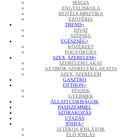
MÁGIA
ANGYALISKOLA
REJTÉLY-MISZTIKA
EZOTÉRIA
TREND
+
DIVAT
SZÉPSÉG
EGÉSZSÉG
+
KÖZÉRZET
FOGYÓKÚRA
SZEX, SZERELEM
+
SZERELEM LAKAT
AZ ÖRÖK SZERELEM LAKATJA
SZEX, SZERELEM
GASZTRO
OTTHON
+
FÉSZEK
GYERMEK
ÁLLATI CUKISÁGOK
PASISZEMMEL
SZÓRAKOZÁS
UTAZÁS
JÓSDA
+
JÁTÉKOS JÓSLÁTOK
ÉLŐ JÓSLÁS