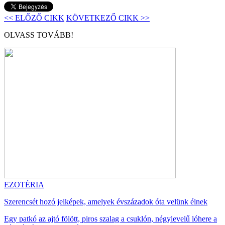
<< ELŐZŐ CIKK
KÖVETKEZŐ CIKK >>
OLVASS TOVÁBB!
EZOTÉRIA
Szerencsét hozó jelképek, amelyek évszázadok óta velünk élnek
Egy patkó az ajtó fölött, piros szalag a csuklón, négylevelű lóhere a