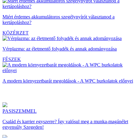
Miért érdemes akkumulátoros szegélynyírót választanod a
kertápoláshoz?
KÖZÉRZET
Vérplazma: az életmentő folyadék és annak adományozása
FÉSZEK
A modern környezetbarát megoldások - A WPC burkolatok előnyei
PASISZEMMEL
Család és karrier egyszerre? Így valósul meg a munka-magánélet
egyensúly Szegeden!