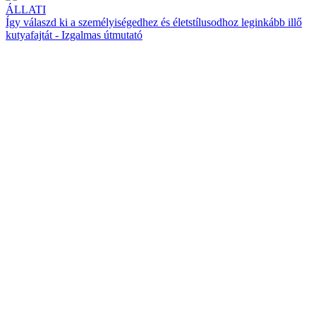
ÁLLATI
Így válaszd ki a személyiségedhez és életstílusodhoz leginkább illő
kutyafajtát - Izgalmas útmutató