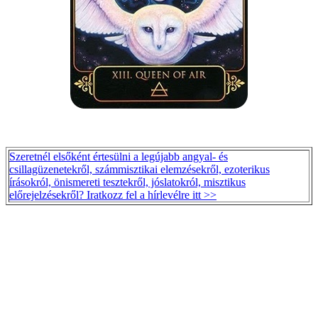
Szeretnél elsőként értesülni a legújabb angyal- és
csillagüzenetekről, számmisztikai elemzésekről, ezoterikus
írásokról, önismereti tesztekről, jóslatokról, misztikus
előrejelzésekről? Iratkozz fel a hírlevélre itt >>