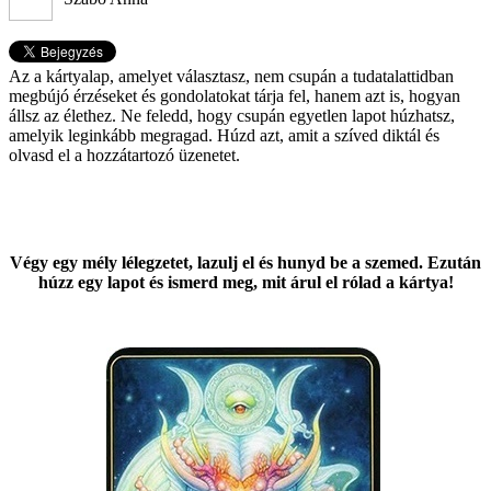
Az a kártyalap, amelyet választasz, nem csupán a tudatalattidban
megbújó érzéseket és gondolatokat tárja fel, hanem azt is, hogyan
állsz az élethez. Ne feledd, hogy csupán egyetlen lapot húzhatsz,
amelyik leginkább megragad. Húzd azt, amit a szíved diktál és
olvasd el a hozzátartozó üzenetet.
Végy egy mély lélegzetet, lazulj el és hunyd be a szemed. Ezután
húzz egy lapot és ismerd meg, mit árul el rólad a kártya!