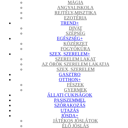
MÁGIA
ANGYALISKOLA
REJTÉLY-MISZTIKA
EZOTÉRIA
TREND
+
DIVAT
SZÉPSÉG
EGÉSZSÉG
+
KÖZÉRZET
FOGYÓKÚRA
SZEX, SZERELEM
+
SZERELEM LAKAT
AZ ÖRÖK SZERELEM LAKATJA
SZEX, SZERELEM
GASZTRO
OTTHON
+
FÉSZEK
GYERMEK
ÁLLATI CUKISÁGOK
PASISZEMMEL
SZÓRAKOZÁS
UTAZÁS
JÓSDA
+
JÁTÉKOS JÓSLÁTOK
ÉLŐ JÓSLÁS