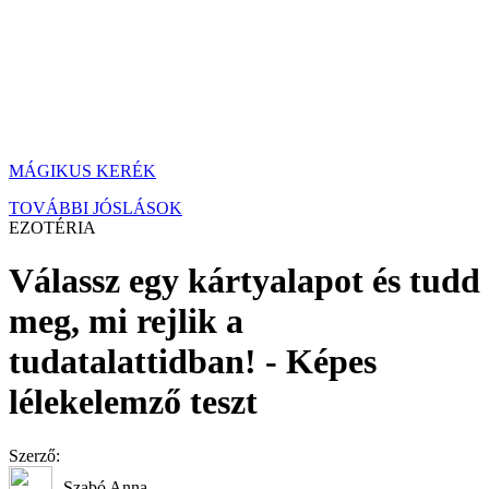
MÁGIKUS KERÉK
TOVÁBBI JÓSLÁSOK
EZOTÉRIA
Válassz egy kártyalapot és tudd
meg, mi rejlik a
tudatalattidban! - Képes
lélekelemző teszt
Szerző:
Szabó Anna