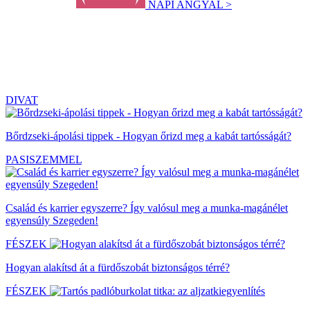
NAPI ANGYAL >
DIVAT
Bőrdzseki-ápolási tippek - Hogyan őrizd meg a kabát tartósságát?
PASISZEMMEL
Család és karrier egyszerre? Így valósul meg a munka-magánélet
egyensúly Szegeden!
FÉSZEK
Hogyan alakítsd át a fürdőszobát biztonságos térré?
FÉSZEK