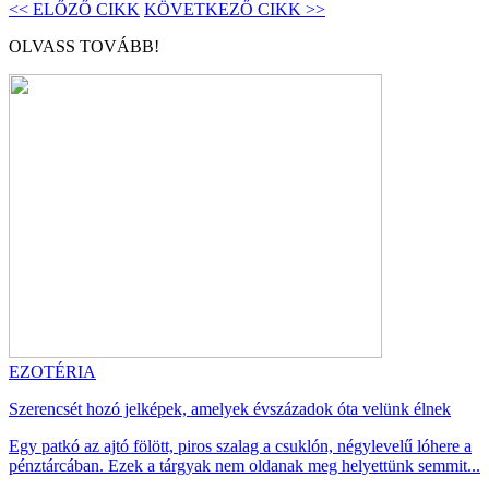
<< ELŐZŐ CIKK
KÖVETKEZŐ CIKK >>
OLVASS TOVÁBB!
EZOTÉRIA
Szerencsét hozó jelképek, amelyek évszázadok óta velünk élnek
Egy patkó az ajtó fölött, piros szalag a csuklón, négylevelű lóhere a
pénztárcában. Ezek a tárgyak nem oldanak meg helyettünk semmit...