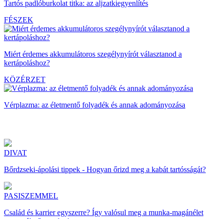
Tartós padlóburkolat titka: az aljzatkiegyenlítés
FÉSZEK
Miért érdemes akkumulátoros szegélynyírót választanod a
kertápoláshoz?
KÖZÉRZET
Vérplazma: az életmentő folyadék és annak adományozása
DIVAT
Bőrdzseki-ápolási tippek - Hogyan őrizd meg a kabát tartósságát?
PASISZEMMEL
Család és karrier egyszerre? Így valósul meg a munka-magánélet