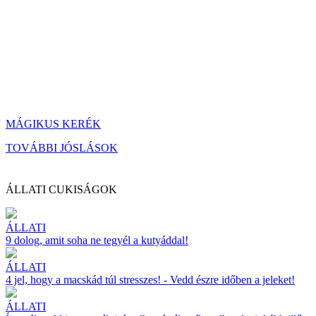
MÁGIKUS KERÉK
TOVÁBBI JÓSLÁSOK
ÁLLATI CUKISÁGOK
ÁLLATI
9 dolog, amit soha ne tegyél a kutyáddal!
ÁLLATI
4 jel, hogy a macskád túl stresszes! - Vedd észre időben a jeleket!
ÁLLATI