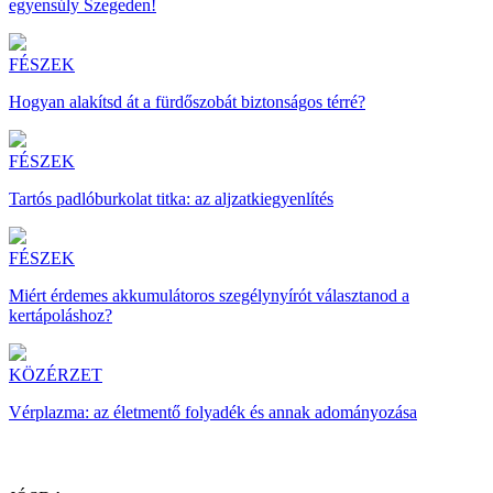
egyensúly Szegeden!
FÉSZEK
Hogyan alakítsd át a fürdőszobát biztonságos térré?
FÉSZEK
Tartós padlóburkolat titka: az aljzatkiegyenlítés
FÉSZEK
Miért érdemes akkumulátoros szegélynyírót választanod a
kertápoláshoz?
KÖZÉRZET
Vérplazma: az életmentő folyadék és annak adományozása