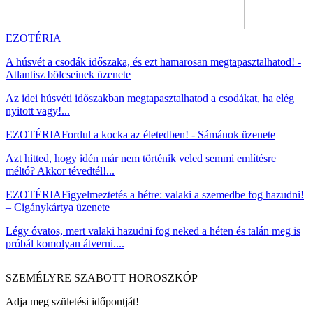
EZOTÉRIA
A húsvét a csodák időszaka, és ezt hamarosan megtapasztalhatod! -
Atlantisz bölcseinek üzenete
Az idei húsvéti időszakban megtapasztalhatod a csodákat, ha elég
nyitott vagy!...
EZOTÉRIA
Fordul a kocka az életedben! - Sámánok üzenete
Azt hitted, hogy idén már nem történik veled semmi említésre
méltó? Akkor tévedtél!...
EZOTÉRIA
Figyelmeztetés a hétre: valaki a szemedbe fog hazudni!
– Cigánykártya üzenete
Légy óvatos, mert valaki hazudni fog neked a héten és talán meg is
próbál komolyan átverni....
SZEMÉLYRE SZABOTT HOROSZKÓP
Adja meg születési időpontját!