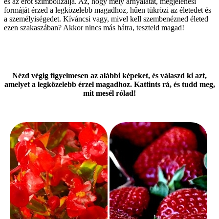
és az erőt szimbolizálja. Az, hogy mely árnyalatát, megjelenési
formáját érzed a legközelebb magadhoz, hűen tükrözi az életedet és
a személyiségedet. Kíváncsi vagy, mivel kell szembenézned életed
ezen szakaszában? Akkor nincs más hátra, teszteld magad!
Nézd végig figyelmesen az alábbi képeket, és válaszd ki azt,
amelyet a legközelebb érzel magadhoz. Kattints rá, és tudd meg,
mit mesél rólad!