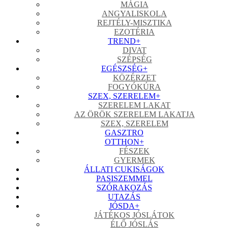
MÁGIA
ANGYALISKOLA
REJTÉLY-MISZTIKA
EZOTÉRIA
TREND
+
DIVAT
SZÉPSÉG
EGÉSZSÉG
+
KÖZÉRZET
FOGYÓKÚRA
SZEX, SZERELEM
+
SZERELEM LAKAT
AZ ÖRÖK SZERELEM LAKATJA
SZEX, SZERELEM
GASZTRO
OTTHON
+
FÉSZEK
GYERMEK
ÁLLATI CUKISÁGOK
PASISZEMMEL
SZÓRAKOZÁS
UTAZÁS
JÓSDA
+
JÁTÉKOS JÓSLÁTOK
ÉLŐ JÓSLÁS