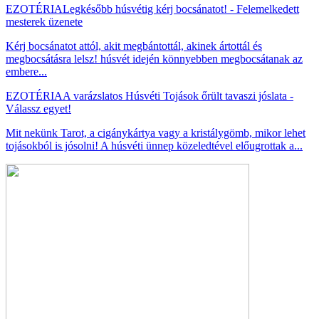
EZOTÉRIA
Legkésőbb húsvétig kérj bocsánatot! - Felemelkedett
mesterek üzenete
Kérj bocsánatot attól, akit megbántottál, akinek ártottál és
megbocsátásra lelsz! húsvét idején könnyebben megbocsátanak az
embere...
EZOTÉRIA
A varázslatos Húsvéti Tojások őrült tavaszi jóslata -
Válassz egyet!
Mit nekünk Tarot, a cigánykártya vagy a kristálygömb, mikor lehet
tojásokból is jósolni! A húsvéti ünnep közeledtével előugrottak a...