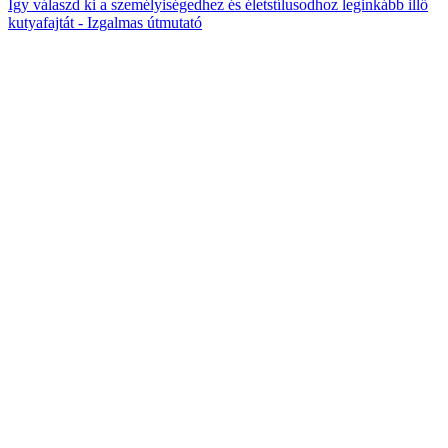
Így válaszd ki a személyiségedhez és életstílusodhoz leginkább illő
kutyafajtát - Izgalmas útmutató