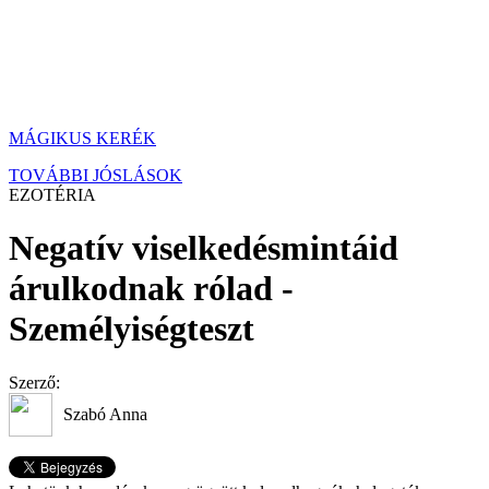
MÁGIKUS KERÉK
TOVÁBBI JÓSLÁSOK
EZOTÉRIA
Negatív viselkedésmintáid
árulkodnak rólad -
Személyiségteszt
Szerző:
Szabó Anna