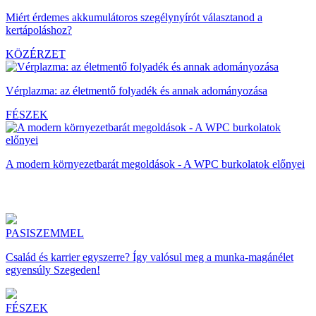
Miért érdemes akkumulátoros szegélynyírót választanod a
kertápoláshoz?
KÖZÉRZET
Vérplazma: az életmentő folyadék és annak adományozása
FÉSZEK
A modern környezetbarát megoldások - A WPC burkolatok előnyei
PASISZEMMEL
Család és karrier egyszerre? Így valósul meg a munka-magánélet
egyensúly Szegeden!
FÉSZEK