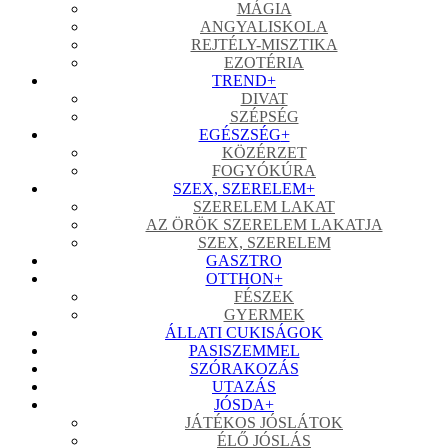
MÁGIA
ANGYALISKOLA
REJTÉLY-MISZTIKA
EZOTÉRIA
TREND
+
DIVAT
SZÉPSÉG
EGÉSZSÉG
+
KÖZÉRZET
FOGYÓKÚRA
SZEX, SZERELEM
+
SZERELEM LAKAT
AZ ÖRÖK SZERELEM LAKATJA
SZEX, SZERELEM
GASZTRO
OTTHON
+
FÉSZEK
GYERMEK
ÁLLATI CUKISÁGOK
PASISZEMMEL
SZÓRAKOZÁS
UTAZÁS
JÓSDA
+
JÁTÉKOS JÓSLÁTOK
ÉLŐ JÓSLÁS