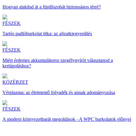
Hogyan alakítsd át a fürdőszobát biztonságos térré?
FÉSZEK
Tartós padlóburkolat titka: az aljzatkiegyenlítés
FÉSZEK
Miért érdemes akkumulátoros szegélynyírót választanod a
kertápoláshoz?
KÖZÉRZET
Vérplazma: az életmentő folyadék és annak adományozása
FÉSZEK
A modern környezetbarát megoldások - A WPC burkolatok előnyei