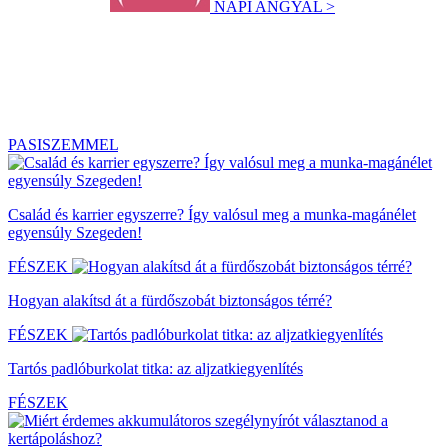
NAPI ANGYAL >
PASISZEMMEL
Család és karrier egyszerre? Így valósul meg a munka-magánélet
egyensúly Szegeden!
FÉSZEK
Hogyan alakítsd át a fürdőszobát biztonságos térré?
FÉSZEK
Tartós padlóburkolat titka: az aljzatkiegyenlítés
FÉSZEK