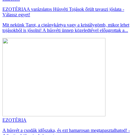
EZOTÉRIA
A varázslatos Húsvéti Tojások őrült tavaszi jóslata -
Válassz egyet!
Mit nekünk Tarot, a cigánykártya vagy a kristálygömb, mikor lehet
tojásokból is jósolni! A húsvéti ünnep közeledtével előugrottak a...
EZOTÉRIA
A húsvét a csodák időszaka, és ezt hamarosan megtapasztalhatod! -