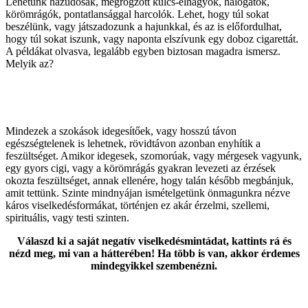
Lehetünk hazudósak, megrögzött kulcs-elhagyók, halogatók,
körömrágók, pontatlansággal harcolók. Lehet, hogy túl sokat
beszélünk, vagy játszadozunk a hajunkkal, és az is előfordulhat,
hogy túl sokat iszunk, vagy naponta elszívunk egy doboz cigarettát.
A példákat olvasva, legalább egyben biztosan magadra ismersz.
Melyik az?
Mindezek a szokások idegesítőek, vagy hosszú távon
egészségtelenek is lehetnek, rövidtávon azonban enyhítik a
feszültséget. Amikor idegesek, szomorúak, vagy mérgesek vagyunk,
egy gyors cigi, vagy a körömrágás gyakran levezeti az érzések
okozta feszültséget, annak ellenére, hogy talán később megbánjuk,
amit tettünk. Szinte mindnyájan ismételgetünk önmagunkra nézve
káros viselkedésformákat, történjen ez akár érzelmi, szellemi,
spirituális, vagy testi szinten.
Válaszd ki a saját negatív viselkedésmintádat, kattints rá és
nézd meg, mi van a hátterében! Ha több is van, akkor érdemes
mindegyikkel szembenézni.