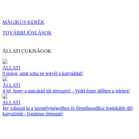
MÁGIKUS KERÉK
TOVÁBBI JÓSLÁSOK
ÁLLATI CUKISÁGOK
ÁLLATI
9 dolog, amit soha ne tegyél a kutyáddal!
ÁLLATI
4 jel, hogy a macskád túl stresszes! - Vedd észre időben a jeleket!
ÁLLATI
Így válaszd ki a személyiségedhez és életstílusodhoz leginkább illő
kutyafajtát - Izgalmas útmutató