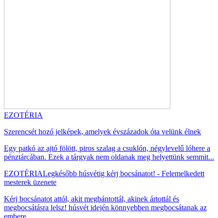
EZOTÉRIA
Szerencsét hozó jelképek, amelyek évszázadok óta velünk élnek
Egy patkó az ajtó fölött, piros szalag a csuklón, négylevelű lóhere a
pénztárcában. Ezek a tárgyak nem oldanak meg helyettünk semmit...
EZOTÉRIA
Legkésőbb húsvétig kérj bocsánatot! - Felemelkedett
mesterek üzenete
Kérj bocsánatot attól, akit megbántottál, akinek ártottál és
megbocsátásra lelsz! húsvét idején könnyebben megbocsátanak az
embere...