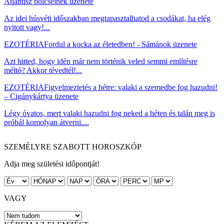
Atlantisz bölcseinek üzenete
Az idei húsvéti időszakban megtapasztalhatod a csodákat, ha elég
nyitott vagy!...
EZOTÉRIA
Fordul a kocka az életedben! - Sámánok üzenete
Azt hitted, hogy idén már nem történik veled semmi említésre
méltó? Akkor tévedtél!...
EZOTÉRIA
Figyelmeztetés a hétre: valaki a szemedbe fog hazudni!
– Cigánykártya üzenete
Légy óvatos, mert valaki hazudni fog neked a héten és talán meg is
próbál komolyan átverni....
SZEMÉLYRE SZABOTT HOROSZKÓP
Adja meg születési időpontját!
VAGY