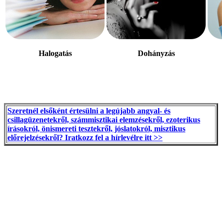
Halogatás
Dohányzás
Szeretnél elsőként értesülni a legújabb angyal- és
csillagüzenetekről, számmisztikai elemzésekről, ezoterikus
írásokról, önismereti tesztekről, jóslatokról, misztikus
előrejelzésekről? Iratkozz fel a hírlevélre itt >>