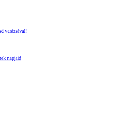
sd varázsával!
nek napjaid