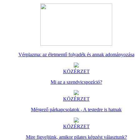
Vérplazma: az életmentő folyadék és annak adományozása
KÖZÉRZET
Mi az a szendvicspozíció?
KÖZÉRZET
Mérgező párkapcsolatok - A testedre is hatnak
KÖZÉRZET
Mire figyeljünk, amikor pilates képzést választunk?