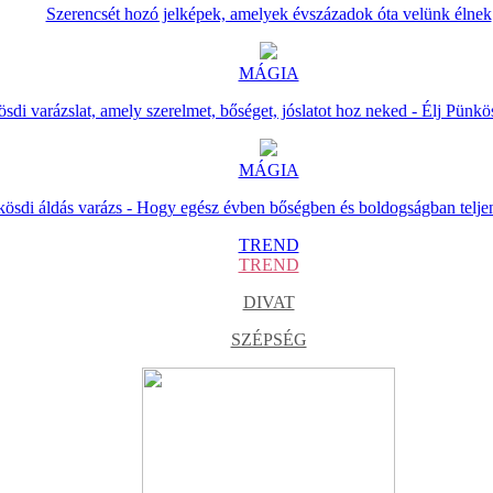
Szerencsét hozó jelképek, amelyek évszázadok óta velünk élnek
MÁGIA
sdi varázslat, amely szerelmet, bőséget, jóslatot hoz neked - Élj Pünkö
MÁGIA
ösdi áldás varázs - Hogy egész évben bőségben és boldogságban telje
TREND
TREND
DIVAT
SZÉPSÉG