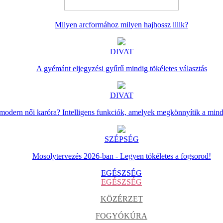
Milyen arcformához milyen hajhossz illik?
DIVAT
A gyémánt eljegyzési gyűrű mindig tökéletes választás
DIVAT
 modern női karóra? Intelligens funkciók, amelyek megkönnyítik a min
SZÉPSÉG
Mosolytervezés 2026-ban - Legyen tökéletes a fogsorod!
EGÉSZSÉG
EGÉSZSÉG
KÖZÉRZET
FOGYÓKÚRA