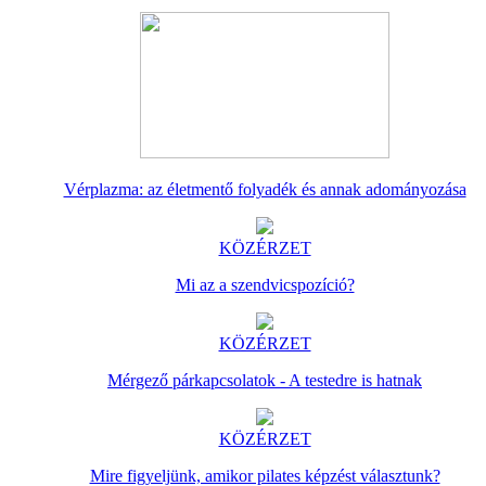
Vérplazma: az életmentő folyadék és annak adományozása
KÖZÉRZET
Mi az a szendvicspozíció?
KÖZÉRZET
Mérgező párkapcsolatok - A testedre is hatnak
KÖZÉRZET
Mire figyeljünk, amikor pilates képzést választunk?