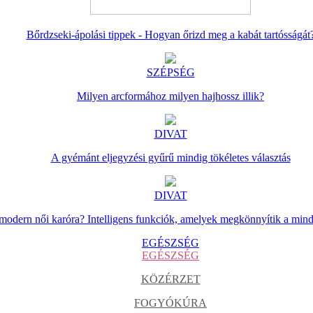
Bőrdzseki-ápolási tippek - Hogyan őrizd meg a kabát tartósságát
SZÉPSÉG
Milyen arcformához milyen hajhossz illik?
DIVAT
A gyémánt eljegyzési gyűrű mindig tökéletes választás
DIVAT
 modern női karóra? Intelligens funkciók, amelyek megkönnyítik a min
EGÉSZSÉG
EGÉSZSÉG
KÖZÉRZET
FOGYÓKÚRA