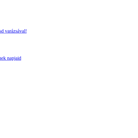
sd varázsával!
nek napjaid