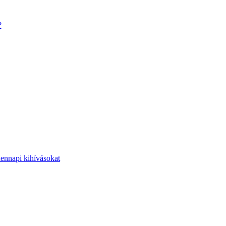
?
dennapi kihívásokat