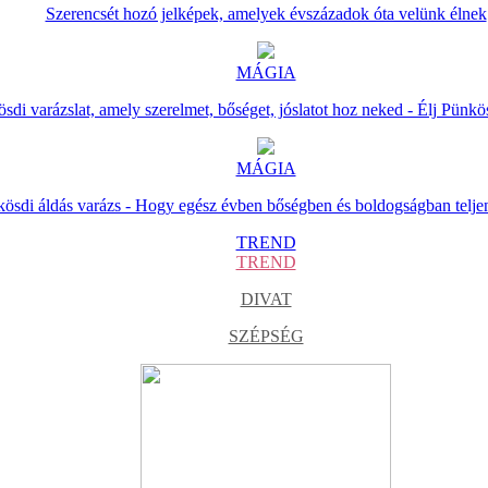
Szerencsét hozó jelképek, amelyek évszázadok óta velünk élnek
MÁGIA
sdi varázslat, amely szerelmet, bőséget, jóslatot hoz neked - Élj Pünkö
MÁGIA
ösdi áldás varázs - Hogy egész évben bőségben és boldogságban telje
TREND
TREND
DIVAT
SZÉPSÉG